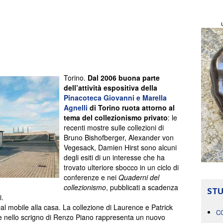
Torino.
Dal 2006 buona parte
dell’attività espositiva della
Pinacoteca Giovanni e Marella
Agnelli
di Torino ruota attorno al
tema del collezionismo privato
: le
recenti mostre sulle collezioni di
Bruno Bishofberger, Alexander von
Vegesack, Damien Hirst sono alcuni
degli esiti di un interesse che ha
trovato ulteriore sbocco in un ciclo di
conferenze e nei
Quaderni del
collezionismo
, pubblicati a scadenza
STU
i.
 mobile alla casa. La collezione di Laurence e Patrick
C
re nello scrigno di Renzo Piano rappresenta un nuovo