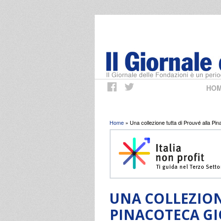
HO
Tu sei qui
Home
» Una collezione tutta di Prouvé alla Pin
UNA COLLEZION
PINACOTECA GI