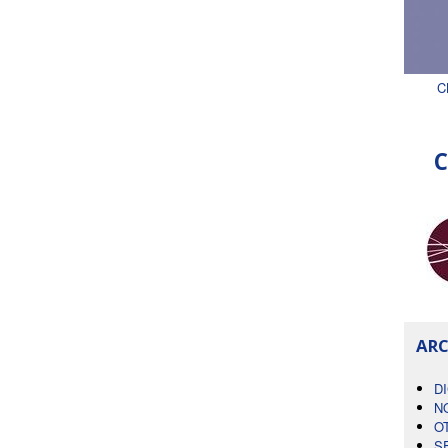
C
C
ARC
D
N
O
S