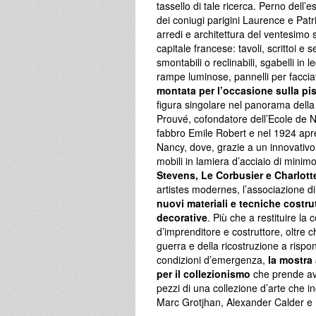
tassello di tale ricerca. Perno dell
dei coniugi parigini Laurence e Patri
arredi e architettura del ventesimo 
capitale francese: tavoli, scrittoi e 
smontabili o reclinabili, sgabelli in
rampe luminose, pannelli per facci
montata per l’occasione sulla pis
figura singolare nel panorama della s
Prouvé, cofondatore dell’Ecole de Na
fabbro Emile Robert e nel 1924 apre
Nancy, dove, grazie a un innovativo s
mobili in lamiera d’acciaio di mini
Stevens, Le Corbusier e Charlott
artistes modernes, l’associazione di a
nuovi materiali e tecniche costrut
decorative
. Più che a restituire la
d’imprenditore e costruttore, oltre c
guerra e della ricostruzione a rispon
condizioni d’emergenza,
la mostra 
per il collezionismo
che prende avv
pezzi di una collezione d’arte che 
Marc Grotjhan, Alexander Calder e 