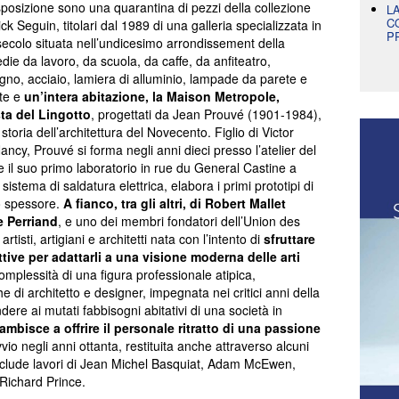
’esposizione sono una quarantina di pezzi della collezione
L
C
ck Seguin, titolari dal 1989 di una galleria specializzata in
P
secolo situata nell’undicesimo arrondissement della
sedie da lavoro, da scuola, da caffe, da anfiteatro,
 legno, acciaio, lamiera di alluminio, lampade da parete e
ate e
un’intera abitazione, la Maison Metropole,
ta del Lingotto
, progettati da Jean Prouvé (1901-1984),
toria dell’architettura del Novecento. Figlio di Victor
ncy, Prouvé si forma negli anni dieci presso l’atelier del
 il suo primo laboratorio in rue du General Castine a
istema di saldatura elettrica, elabora i primi prototipi di
mo spessore.
A fianco, tra gli altri, di Robert Mallet
e Perriand
, e uno dei membri fondatori dell’Union des
rtisti, artigiani e architetti nata con l’intento di
sfruttare
tive per adattarli a una visione moderna delle arti
 complessità di una figura professionale atipica,
he di architetto e designer, impegnata nei critici anni della
dere ai mutati fabbisogni abitativi di una società in
ambisce a offrire il personale ritratto di una passione
io negli anni ottanta, restituita anche attraverso alcuni
include lavori di Jean Michel Basquiat, Adam McEwen,
Richard Prince.