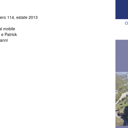
umero 114, estate 2013
C
l mobile
 e Patrick
vanni