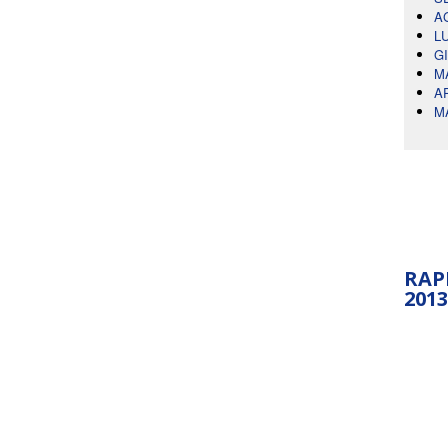
A
L
G
M
A
M
RAP
2013