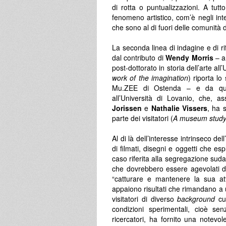
di rotta o puntualizzazioni. A tu
fenomeno artistico, com’è negli in
che sono al di fuori delle comunità di 
La seconda linea di indagine e di 
dal contributo di
Wendy Morris
– a
post-dottorato in storia dell’arte all
work of the imagination
) riporta l
Mu.ZEE di Ostenda – e da qu
all’Università di Lovanio, che, a
Jorissen
e
Nathalie Vissers
, ha 
parte dei visitatori (
A museum study 
Al di là dell’interesse intrinseco del
di filmati, disegni e oggetti che es
caso riferita alla segregazione suda
che dovrebbero essere agevolati dall
“catturare e mantenere la sua at
appaiono risultati che rimandano a u
visitatori di diverso
background
cul
condizioni sperimentali, cioè sen
ricercatori, ha fornito una notevo