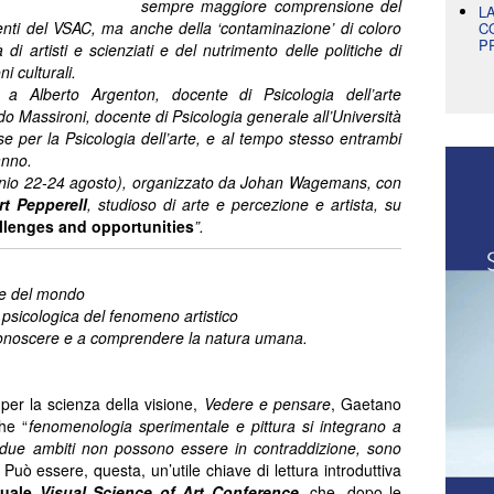
sempre maggiore comprensione del
L
tenti del VSAC, ma anche della ‘contaminazione’ di coloro
C
P
di artisti e scienziati e del nutrimento delle politiche di
i culturali.
 a Alberto Argenton, docente di Psicologia dell’arte
do Massironi, docente di Psicologia generale all’Università
e per la Psicologia dell’arte, e al tempo stesso entrambi
anno.
io 22-24 agosto), organizzato da Johan Wagemans, con
t Pepperell
, studioso di arte e percezione e artista, su
allenges and opportunities
”.
ne del mondo
psicologica del fenomeno artistico
 conoscere e a comprendere la natura umana.
per la scienza della visione,
Vedere e pensare
, Gaetano
he “
fenomenologia sperimentale e pittura si integrano a
ei due ambiti non possono essere in contraddizione, sono
. Può essere, questa, un’utile chiave di lettura introduttiva
nuale
Visual Science of Art Conference
, che, dopo le