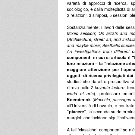
varietà di approcci di ricerca, sp
sociologico, e dalla molteplicità di 
2 relazioni, 3 simposi, 5 sessioni pl
Sostanzialmente, i lavori delle sess
Mixed session
;
On artists and m
(
Architecture, street art, and install
and maybe more
;
Aesthetic
studies
Art investigations from different p
componenti in cui si articola il “
loro relazioni – la “relazione art
maggiore attenzione per l’opera
oggetti di ricerca privilegiati dai
studiosi che da altre prospettive 
ritrova nelle 2
keynote lecture
, ten
world of arts
), professore emerit
Koenderink
(
Macchie, passages a
all’Università di Lovanio, e centrate,
“piacere”
, la seconda su determin
margini, che incidono significativa
A tali ‘classiche’ componenti se n’