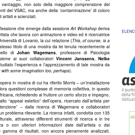
tto vantaggio, non solo della maggiore comprensione del
tenti del VSAC, ma anche della ‘contaminazione’ di coloro
artisti e scienziati.
riflessione che emerge dalla sessione
Art Workshop
deriva
ELENC
rtista che lavora con animazione e video ed è ricercatrice
’Università di Lovanio, la cui relazione (
This, of course, is a
o stesso titolo di una mostra da lei tenuta recentemente al
ello di
Johan Wagemans
, professore di Psicologia
ssieme ai suoi collaboratori
Vincent Janssens
,
Nelke
studiato l’esperienza e l’apprezzamento di tale mostra da
with some imagination too, perhaps
).
l’opera in mostra di cui ha riferito Morris – un’installazione
plora questioni complesse di memoria collettiva, in questo
fricana, richiedendo al fruitore un certo sforzo e impegno,
o “appeal estetico” dell’opera, ricercato dall’artista per
tenzione” – dalla ricerca di Wagemans e collaboratori
n problema rilevante. La ricerca infatti, condotta con 135
turale, attraverso differenti strumenti di ricerca e in tre
za o con ulteriori informazioni date dall’artista o dai
le gamma di risultati, non ancora pienamente analizzati,