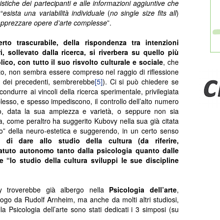
istiche dei partecipanti e alle informazioni aggiuntive che
“
esista una variabilità individuale
(
no single size fits all
)
apprezzare opere d’arte complesse
”.
to trascurabile, della rispondenza tra intenzioni
ri, sollevato dalla ricerca, si riverbera su quello più
co, con tutto il suo risvolto culturale e sociale
, che
etto, non sembra essere compreso nel raggio di riflessione
e dei precedenti, sembrerebbe
[5]
). Ci si può chiedere se
condurre ai vincoli della ricerca sperimentale, privilegiata
esso, e spesso impediscono, il controllo dell’alto numero
eno, data la sua ampiezza e varietà, o seppure non sia
a, come peraltro ha suggerito Kubovy nella sua già citata
smo” della neuro-estetica e suggerendo, in un certo senso
à di dare allo studio della cultura (da riferire,
tatuto autonomo tanto dalla psicologia quanto dalle
 “lo studio della cultura sviluppi le sue discipline
vy troverebbe già albergo nella
Psicologia dell’arte
,
uogo da Rudolf Arnheim, ma anche da molti altri studiosi,
a Psicologia dell’arte sono stati dedicati i 3 simposi (su