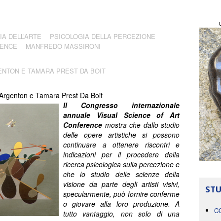
IA DELL’ARTE
PSICOLOGIA DELLA PERCEZIONE
RENCE
MANFREDO MASSIRONI
NTON E TAMARA PREST DA BOIT
Argenton e Tamara Prest Da Boit
Il Congresso internazionale
annuale Visual Science of Art
Conference
mostra che dallo studio
delle opere artistiche si possono
continuare a ottenere riscontri e
indicazioni per il procedere della
ricerca psicologica sulla percezione e
che lo studio delle scienze della
visione da parte degli artisti visivi,
STU
specularmente, può fornire conferme
o giovare alla loro produzione. A
C
tutto vantaggio, non solo di una