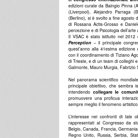
edizioni curate da Baingio Pinna (
(Liverpool), Alejandro Parraga (
(Berlino), si è svolto a fine agosto 
di Rossana Actis-Grosso e Daniele
percezione e di Psicologia dell’arte 
Il VSAC è stato istituito nel 2012
Perception
– il principale congre
quest’anno alla 41esima edizione 
con il coordinamento di Tiziano Agos
di Trieste, e di un team di colleghi
Galmonte, Mauro Murgia, Fabrizio 
Nel panorama scientifico mondiale,
principale obiettivo, che sembra i
intendendo
collegare le comunit
promuovere una proficua interazi
sempre meglio il fenomeno artistico
L’interesse nei confronti di tale
rappresentati al Congresso da studi
Belgio, Canada, Francia, Germania, 
Regno Unito, Russia, Serbia, Stat