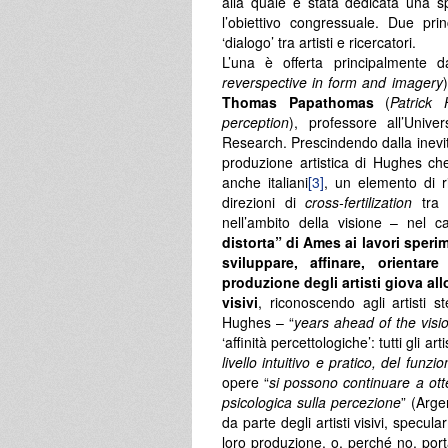
alla quale è stata dedicata una s
l’obiettivo congressuale. Due pri
‘dialogo’ tra artisti e ricercatori.
L’una è offerta principalmente d
reverspective in form and imagery
Thomas Papathomas
(
Patrick 
perception
), professore all’Unive
Research. Prescindendo dalla inevitabil
produzione artistica di Hughes che
anche italiani
[3]
, un elemento di ri
direzioni di
cross-fertilization
tra i
nell’ambito della visione – nel 
distorta” di Ames ai lavori sperime
sviluppare, affinare, orienta
produzione degli artisti giova a
visivi
, riconoscendo agli artisti
Hughes – “
years
ahead
of
the
visi
‘affinità percettologiche’: tutti gli arti
livello intuitivo e pratico, del fun
opere “
si possono continuare a otte
psicologica sulla percezione
” (Arge
da parte degli artisti visivi, specu
loro produzione, o, perché no, port