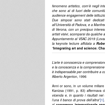
fenomeno artistico, com’è negli in
che sono al di fuori delle comunità 
audience engagement delle istituzion
Due simposi sono stati dedicati
all’Università di Padova, e a Manfre
di Verona, con un precipuo interess
artisti visivi, scomparsi da qualche 
Appuntamento al VSAC 2019 (Lovan
la
keynote lecture
affidata a
Rober
“
Integrating art and science: Ch
L’arte è conoscenza e comprensio
e la conoscenza e la comprensione 
è indispensabile per contribuire a
Alberto Argenton, 1996
Anni or sono, in un volume miliare 
Kanizsa (1991, p. 83) affermava c
vicenda e, in quanto i risultati n
l’una il banco di prova dell’altra
”
[1]
al
congresso internazionale an