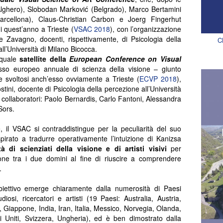
Alghero), Slobodan Marković (Belgrado), Marco Bertamini
Barcellona), Claus-Christian Carbon e Joerg Fingerhut
di quest’anno a Trieste (
VSAC 2018
), con l’organizzazione
 Zavagno, docenti, rispettivamente, di Psicologia della
C
all’Università di Milano Bicocca.
 quale
satellite della
European Conference on Visual
sso europeo annuale di scienza della visione – giunto
e svoltosi anch’esso ovviamente a Trieste (
ECVP 2018
),
tini, docente di Psicologia della percezione all’Università
 e collaboratori: Paolo Bernardis, Carlo Fantoni, Alessandra
Sors.
 il VSAC si contraddistingue per la peculiarità del suo
spirato a tradurre operativamente l’intuizione di Kanizsa
à di scienziati della visione e di artisti visivi
per
one tra i due domini al fine di riuscire a comprendere
.
 obiettivo emerge chiaramente dalla numerosità di Paesi
osi, ricercatori e artisti (19 Paesi: Australia, Austria,
Giappone, India, Iran, Italia, Messico, Norvegia, Olanda,
i Uniti, Svizzera, Ungheria), ed è ben dimostrato dalla