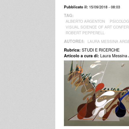
Pubblicato il:
15/09/2018 - 08:03
TAG:
ALBERTO ARGENTON
PSICOLOG
VISUAL SCIENCE OF ART CONFE
ROBERT PEPPERELL
AUTORE/I:
LAURA MESSINA ARGE
Rubrica:
STUDI E RICERCHE
Articolo a cura di:
Laura Messina 