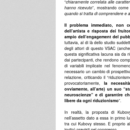
“
chiaramente correlata alle caratter
hanno ricevuto
”, mostrando come 
quando si tratta di comprendere e 
Il problema immediato, non cer
dell’artista e risposta dei fruito
ampio dell’engagement del pubbli
tuttavia, al di là dello studio sudd
degli attori di questo VSAC (anch
questa significativa lacuna sia da ri
dai partecipanti, che rendono compl
di variabili implicate nel fenom
necessario un cambio di prospettiv
relazione, criticando il “riduzioni
provocatoriamente,
la necessit
ovviamente, all’arte) un suo “s
neuroscienze” e di garantire che
libere da ogni riduzionismo
”.
In realtà, la proposta di Kubo
nell’assetto dato a essa in primo l
tra cui Kubovy stesso. E proprio all
invito) previsti nel congresso.