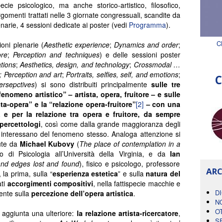
ecie psicologico, ma anche storico-artistico, filosofico,
argomenti trattati nelle 3 giornate congressuali, scandite da
enarie, 4 sessioni dedicate ai poster (vedi
Programma
).
C
ioni plenarie (
Aesthetic experience
;
Dynamics and order
;
ore
;
Perception and techniques
) e delle sessioni poster
ations
;
Aesthetics, design, and technology
;
Crossmodal
…
; Perception
and art
;
Portraits,
selfies,
self, and emotions
;
C
ersepctives
) si sono distribuiti principalmente
sulle tre
fenomeno artistico” – artista, opera, fruitore – e sulle
ista-opera” e la “relazione opera-fruitore”
[2]
– con una
 e per la relazione tra opera e fruitore, da sempre
 percettologi
, così come dalla grande maggioranza degli
si interessano del fenomeno stesso. Analoga attenzione si
ute da
Michael Kubovy
(
The place of contemplation in a
o di Psicologia all’Università della Virginia, e da
Ian
nd edges lost and found
), fisico e psicologo, professore
ARC
 la prima, sulla “
esperienza estetica
” e sulla
natura del
ati
accorgimenti compositivi
, nella fattispecie macchie e
D
mente sulla
percezione dell’opera artistica
.
N
O
è aggiunta una ulteriore:
la relazione artista-ricercatore
,
S