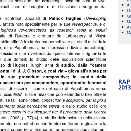
pecifica sessione,
Art Workshop
, toccando così ‘in vivo’
A
ncipali linee di indagine e di riflessione emergono dal
L
G
ai contributi appaiati di
Patrick Hughes
(
Developing
M
), artista noto specialmente per le sue
reverspective
, e di
A
Hughes’s reverspectives as research tools in visual
M
rsità di Rutgers e direttore del Laboratory of Vision
e affinità tra la ricerca percettiva e gli effetti ottici della
, oltre Papathomas, ha interessato diversi percettologi,
flessione che riverbera da questi interventi riguarda le
 due domini: lo studio delle acquisizioni scientifiche
caso di Hughes, lunghi anni di
studio, dalla “camera
ntali di J. J. Gibson, e così via – giova all’artista per
re le sue procedure compositive; lo studio della
RAP
llo scienziato per comprendere, approfondire fenomeni
2013
 stessi di essere – come nel caso di Papathomas verso
on
scientists
”. E tale relazione può estendersi ben oltre le
sti, se tali, sono “
ottimi conoscitori e scopritori, per lo più a
zionamento della percezione visiva
” e dallo studio delle loro
nere riscontri e indicazioni per il procedere della ricerca
nton, 2008, p. 77)
[4]
; lo studio delle scienze della visione
larmente, non potrebbe che fornire conferme o giovare alla
are a suggerire ai ricercatori, ad esempio, aggiustamenti