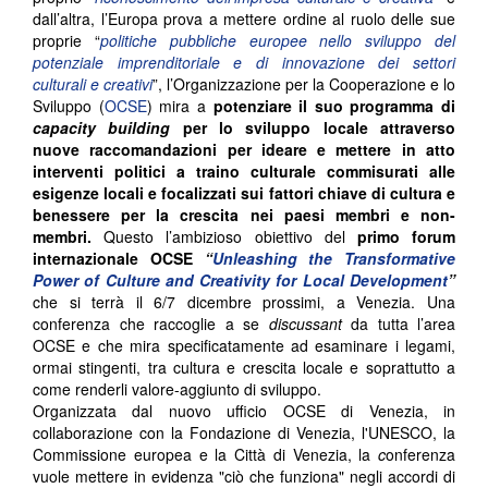
dall’altra, l’Europa prova a mettere ordine al ruolo delle sue
proprie “
politiche pubbliche europee nello sviluppo del
potenziale imprenditoriale e di innovazione dei settori
culturali e creativi
”, l’Organizzazione per la Cooperazione e lo
Sviluppo (
OCSE
) mira a
potenziare il suo programma di
capacity building
per lo sviluppo locale attraverso
nuove raccomandazioni
per ideare e mettere in atto
interventi politici a traino culturale commisurati alle
esigenze locali e focalizzati sui fattori chiave di cultura e
benessere per la crescita nei paesi membri e non-
membri.
Questo l’ambizioso obiettivo del
primo forum
internazionale
OCSE
“
Unleashing the Transformative
Power of Culture and Creativity for Local Development
”
che si terrà il 6/7 dicembre prossimi, a Venezia. Una
conferenza che raccoglie a se
discussant
da tutta l’area
OCSE e che mira specificatamente ad esaminare i legami,
ormai stingenti, tra cultura e crescita locale e soprattutto a
come renderli valore-aggiunto di sviluppo.
Organizzata dal nuovo ufficio OCSE di Venezia, in
collaborazione con la Fondazione di Venezia, l'UNESCO, la
Commissione europea e la Città di Venezia, la
c
onferenza
vuole mettere in evidenza "ciò che funziona" negli accordi di