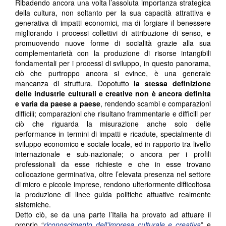
Ribadendo ancora una volta l’assoluta importanza strategica
della cultura, non soltanto per la sua capacità attrattiva e
generativa di impatti economici, ma di forgiare il benessere
migliorando i processi collettivi di attribuzione di senso, e
promuovendo nuove forme di socialità grazie alla sua
complementarietà con la produzione di risorse intangibili
fondamentali per i processi di sviluppo, in questo panorama,
ciò che purtroppo ancora si evince, è una generale
mancanza di struttura. Dopotutto
la stessa definizione
delle industrie culturali e creative non è ancora definita
e varia da paese a paese
, rendendo scambi e comparazioni
difficili; comparazioni che risultano frammentarie e difficili per
ciò che riguarda la misurazione anche solo delle
performance in termini di impatti e ricadute, specialmente di
sviluppo economico e sociale locale, ed in rapporto tra livello
internazionale e sub-nazionale; o ancora per i profili
professionali da esse richieste e che in esse trovano
collocazione germinativa, oltre l’elevata presenza nel settore
di micro e piccole imprese, rendono ulteriormente difficoltosa
la produzione di linee guida politiche attuative realmente
sistemiche.
Detto ciò, se da una parte l’Italia ha provato ad attuare il
proprio “
riconoscimento dell'impresa culturale e creativa
” e