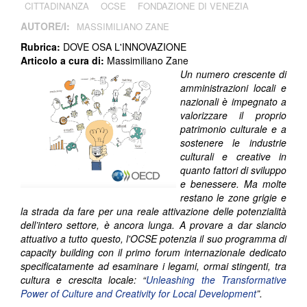
CITTADINANZA
OCSE
FONDAZIONE DI VENEZIA
AUTORE/I:
MASSIMILIANO ZANE
Rubrica:
DOVE OSA L'INNOVAZIONE
Articolo a cura di:
Massimiliano Zane
Un numero crescente di
amministrazioni locali e
nazionali è impegnato a
valorizzare il proprio
patrimonio culturale e a
sostenere le industrie
culturali e creative in
quanto fattori di sviluppo
e benessere. Ma molte
restano le zone grigie e
la strada da fare per una reale attivazione delle potenzialità
dell’intero settore, è ancora lunga. A provare a dar slancio
attuativo a tutto questo, l'OCSE potenzia il suo programma di
capacity building con il primo forum internazionale dedicato
specificatamente ad esaminare i legami, ormai stingenti, tra
cultura e crescita locale: “
Unleashing the Transformative
Power of Culture and Creativity for Local Development
”.