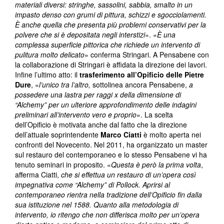
materiali diversi: stringhe, sassolini, sabbia, smalto in un
impasto denso con grumi di pittura, schizzi e sgocciolamenti.
È anche quella che presenta più problemi conservativi per la
polvere che si è depositata negli interstizi
». «
È una
complessa superficie pittorica che richiede un intervento di
pulitura molto delicato
» conferma Stringari. A Pensabene con
la collaborazione di Stringari è affidata la direzione dei lavori.
Infine l’ultimo atto: il
trasferimento all’Opificio delle Pietre
Dure
, «
l’unico tra l’altro
,
sottolinea ancora Pensabene,
a
possedere una lastra per raggi x della dimensione di
“Alchemy” per un ulteriore approfondimento delle indagini
preliminari all’intervento vero e proprio
». La scelta
dell’Opificio è motivata anche dal fatto che la direzione
dell’attuale soprintendente
Marco Ciatti
è molto aperta nei
confronti del Novecento. Nel 2011, ha organizzato un master
sul restauro del contemporaneo e lo stesso Pensabene vi ha
tenuto seminari in proposito. «
Questa è però la prima volta
,
afferma Ciatti,
che si effettua un restauro di un’opera così
impegnativa come “Alchemy” di Pollock. Aprirsi al
contemporaneo rientra nella tradizione dell’Opificio fin dalla
sua istituzione nel 1588. Quanto alla metodologia di
intervento, io ritengo che non differisca molto per un’opera