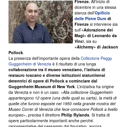
Firenze.
All’inizio di
dicembre in una stessa
stanza dell’
Opificio
delle Pietre Dure
di
Firenze
si interviene sia
sull’
«Adorazione dei
Magi» di Leonardo da
Vinc
i, sia su
«Alchemy» di Jackson
Pollock
.
La presenza dell’importante opera della
Collezione Peggy
Guggenheim di Venezia
è il risultato di una lunga
collaborazione tra il museo veneziano, l’istituto di
restauro toscano e diverse istituzioni statunitensi
detentrici di opere di Pollock a cominciare dal
Guggenheim Museum di New York
. L’iniziativa ha origine
da Venezia e non è un caso: «
Alla collezione Guggenheim
appartengono 12
opere (una delle quali su carta), la metà di
quelle che furono esposte nel 1950 nella grande mostra del
Museo Correr di Venezia che fece conoscere Pollock a livello
europeo
», precisa il direttore
Philip Rylands
. Si tratta di
opere particolarmente importanti anche perché
rappresentative del passaggio dal figurativo, ancora