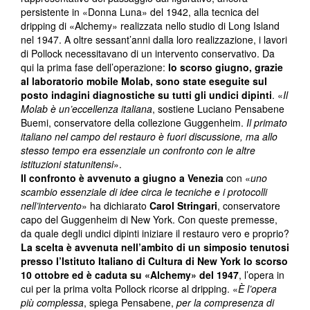
persistente in «Donna Luna» del 1942, alla tecnica del
dripping di «Alchemy» realizzata nello studio di Long Island
nel 1947. A oltre sessant’anni dalla loro realizzazione, i lavori
di Pollock necessitavano di un intervento conservativo. Da
qui la prima fase dell’operazione:
lo scorso giugno, grazie
al laboratorio mobile Molab, sono state eseguite sul
posto indagini diagnostiche su tutti gli undici dipinti
. «
Il
Molab è un’eccellenza italiana
, sostiene Luciano Pensabene
Buemi, conservatore della collezione Guggenheim.
Il primato
italiano nel campo del restauro è fuori discussione, ma allo
stesso tempo era essenziale un confronto con le altre
istituzioni statunitensi
».
Il confronto è avvenuto a giugno a Venezia
con «
uno
scambio essenziale di idee circa le tecniche e i protocolli
nell’intervento
» ha dichiarato
Carol Stringari
, conservatore
capo del Guggenheim di New York. Con queste premesse,
da quale degli undici dipinti iniziare il restauro vero e proprio?
La scelta è avvenuta nell’ambito di un simposio tenutosi
presso l’Istituto Italiano di Cultura di New York lo scorso
10 ottobre ed è caduta su «Alchemy» del 1947
, l’opera in
cui per la prima volta Pollock ricorse al dripping. «
È l’opera
più complessa
, spiega Pensabene,
per la compresenza di