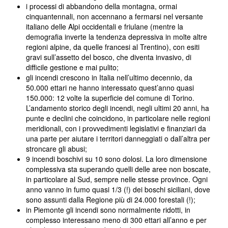
i processi di abbandono della montagna, ormai
cinquantennali, non accennano a fermarsi nel versante
italiano delle Alpi occidentali e friulane (mentre la
demografia inverte la tendenza depressiva in molte altre
regioni alpine, da quelle francesi al Trentino), con esiti
gravi sull’assetto del bosco, che diventa invasivo, di
difficile gestione e mai pulito;
gli incendi crescono in Italia nell’ultimo decennio, da
50.000 ettari ne hanno interessato quest’anno quasi
150.000: 12 volte la superficie del comune di Torino.
L’andamento storico degli incendi, negli ultimi 20 anni, ha
punte e declini che coincidono, in particolare nelle regioni
meridionali, con i provvedimenti legislativi e finanziari da
una parte per aiutare i territori danneggiati o dall’altra per
stroncare gli abusi;
9 incendi boschivi su 10 sono dolosi. La loro dimensione
complessiva sta superando quelli delle aree non boscate,
in particolare al Sud, sempre nelle stesse province. Ogni
anno vanno in fumo quasi 1/3 (!) dei boschi siciliani, dove
sono assunti dalla Regione più di 24.000 forestali (!);
in Piemonte gli incendi sono normalmente ridotti, in
complesso interessano meno di 300 ettari all’anno e per