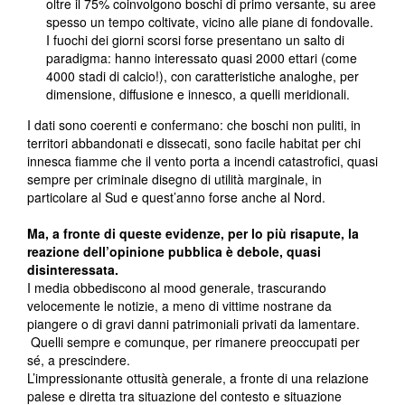
oltre il 75% coinvolgono boschi di primo versante, su aree
spesso un tempo coltivate, vicino alle piane di fondovalle.
I fuochi dei giorni scorsi forse presentano un salto di
paradigma: hanno interessato quasi 2000 ettari (come
4000 stadi di calcio!), con caratteristiche analoghe, per
dimensione, diffusione e innesco, a quelli meridionali.
I dati sono coerenti e confermano: che boschi non puliti, in
territori abbandonati e dissecati, sono facile habitat per chi
innesca fiamme che il vento porta a incendi catastrofici, quasi
sempre per criminale disegno di utilità marginale, in
particolare al Sud e quest’anno forse anche al Nord.
Ma, a fronte di queste evidenze, per lo più risapute, la
reazione dell’opinione pubblica è debole, quasi
disinteressata.
I media obbediscono al mood generale, trascurando
velocemente le notizie, a meno di vittime nostrane da
piangere o di gravi danni patrimoniali privati da lamentare.
Quelli sempre e comunque, per rimanere preoccupati per
sé, a prescindere.
L’impressionante ottusità generale, a fronte di una relazione
palese e diretta tra situazione del contesto e situazione