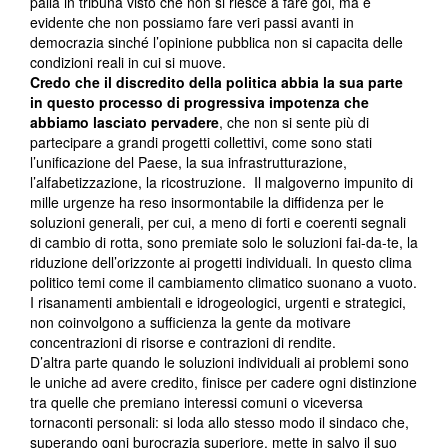
palla in tribuna visto che non si riesce a fare gol, ma è
evidente che non possiamo fare veri passi avanti in
democrazia sinché l’opinione pubblica non si capacita delle
condizioni reali in cui si muove.
Credo che il discredito della politica abbia la sua parte
in questo processo di progressiva impotenza che
abbiamo lasciato pervadere
, che non si sente più di
partecipare a grandi progetti collettivi, come sono stati
l’unificazione del Paese, la sua infrastrutturazione,
l’alfabetizzazione, la ricostruzione. Il malgoverno impunito di
mille urgenze ha reso insormontabile la diffidenza per le
soluzioni generali, per cui, a meno di forti e coerenti segnali
di cambio di rotta, sono premiate solo le soluzioni fai-da-te, la
riduzione dell’orizzonte ai progetti individuali. In questo clima
politico temi come il cambiamento climatico suonano a vuoto.
I risanamenti ambientali e idrogeologici, urgenti e strategici,
non coinvolgono a sufficienza la gente da motivare
concentrazioni di risorse e contrazioni di rendite.
D’altra parte quando le soluzioni individuali ai problemi sono
le uniche ad avere credito, finisce per cadere ogni distinzione
tra quelle che premiano interessi comuni o viceversa
tornaconti personali: si loda allo stesso modo il sindaco che,
superando ogni burocrazia superiore, mette in salvo il suo