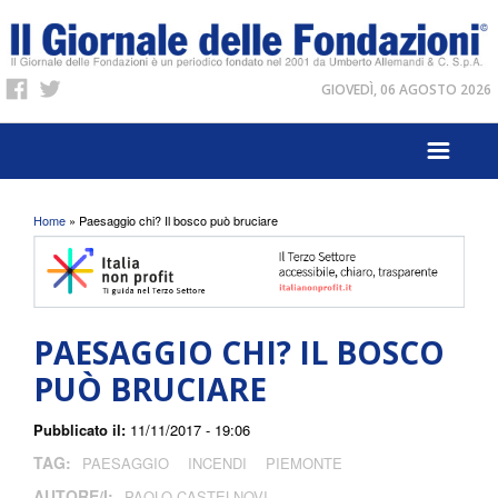
GIOVEDÌ, 06 AGOSTO 2026
Tu sei qui
Home
» Paesaggio chi? Il bosco può bruciare
PAESAGGIO CHI? IL BOSCO
PUÒ BRUCIARE
Pubblicato il:
11/11/2017 - 19:06
TAG:
PAESAGGIO
INCENDI
PIEMONTE
AUTORE/I:
PAOLO CASTELNOVI