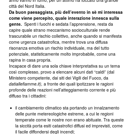
anno vanno in fumo, per un attimo ha toccato una grande
città del Nord Italia.
Da buon paesaggista, più dell’evento in sè mi interessa
come viene percepito, quale interazione innesca sulla
gente.
Spenti i fuochi e sedata l’apprensione, resta da
capire quale strano meccanismo socioculturale rende
trascurabile un rischio collettivo, anche quando si manifesta
come urgenza catastrofica, mentre trova una diffusa
risonanza emotiva un rischio individuale, ma del tutto
potenziale, statisticamente molto improbabile, come una
rapina in casa propria.
Incapace di dare una sola chiave interpretativa su un tema
così complesso, provo a elencare alcuni dati “caldi” (dal
Ministero competente, dai siti dei Vigili del Fuoco, da
datiallefiamme.it),
a fronte dei quali ipotizzare le ragioni
profonde delle reazioni nell’atteggiamento corrente e più
diffuso tra i cittadini:
il cambiamento climatico sta portando un innalzamento
delle punte metereologiche estreme, a cui le regioni
temperate come le nostre non erano abituate. Tra queste
la siccità porta esiti catastrofici diffusi ed imprevisti, come
il facile diffondersi degli incendi;