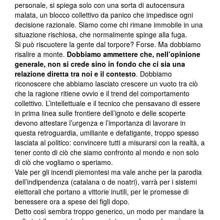
personale, si spiega solo con una sorta di autocensura
malata, un blocco collettivo da panico che impedisce ogni
decisione razionale. Siamo come chi rimane immobile in una
situazione rischiosa, che normalmente spinge alla fuga.
Si può riscuotere la gente dal torpore? Forse. Ma dobbiamo
risalire a monte.
Dobbiamo ammettere che, nell’opinione
generale, non si crede sino in fondo che ci sia una
relazione diretta tra noi e il contesto
. Dobbiamo
riconoscere che abbiamo lasciato crescere un vuoto tra ciò
che la ragione ritiene ovvio e il trend del comportamento
collettivo. L’intellettuale e il tecnico che pensavano di essere
in prima linea sulle frontiere dell’ignoto e delle scoperte
devono attestare l’urgenza e l’importanza di lavorare in
questa retroguardia, umiliante e defatigante, troppo spesso
lasciata al politico: convincere tutti a misurarsi con la realtà, a
tener conto di ciò che siamo confronto al mondo e non solo
di ciò che vogliamo o speriamo.
Vale per gli incendi piemontesi ma vale anche per la parodia
dell’indipendenza (catalana o de noatri), varrà per i sistemi
elettorali che portano a vittorie inutili, per le promesse di
benessere ora a spese dei figli dopo.
Detto così sembra troppo generico, un modo per mandare la