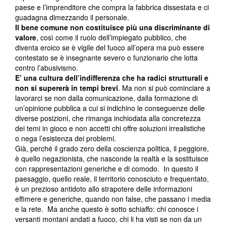
paese e l’imprenditore che compra la fabbrica dissestata e ci
guadagna dimezzando il personale.
Il bene comune non costituisce più una discriminante di
valore
, così come il ruolo dell’impiegato pubblico, che
diventa eroico se è vigile del fuoco all’opera ma può essere
contestato se è insegnante severo o funzionario che lotta
contro l’abusivismo.
E’ una cultura dell’indifferenza che ha radici strutturali e
non si supererà in tempi brevi
. Ma non si può cominciare a
lavorarci se non dalla comunicazione, dalla formazione di
un’opinione pubblica a cui si indichino le conseguenze delle
diverse posizioni, che rimanga inchiodata alla concretezza
dei temi in gioco e non accetti chi offre soluzioni irrealistiche
o nega l’esistenza dei problemi.
Già, perché il grado zero della coscienza politica, il peggiore,
è quello negazionista, che nasconde la realtà e la sostituisce
con rappresentazioni generiche e di comodo. In questo il
paesaggio, quello reale, il territorio conosciuto e frequentato,
è un prezioso antidoto allo strapotere delle informazioni
effimere e generiche, quando non false, che passano i media
e la rete. Ma anche questo è sotto schiaffo: chi conosce i
versanti montani andati a fuoco, chi li ha visti se non da un