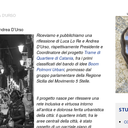
 D'URSO
ndrea D’Urso
Riceviamo e pubblichiamo una
riflessione di Luca Lo Re e Andrea
D’Urso, rispettivamente Presidente e
Coordinatore del progetto
Trame di
Quartiere di Catania
, fra i primi
classificati del bando di idee
Boom
Polmoni Urbani
, promosso dal
gruppo parlamentare della Regione
Sicilia del Movimento 5 Stelle.
Il progetto nasce per ritessere una
rete inclusiva e virtuosa intorno
STU
all’antica e dolorosa ferita urbanistica
della città: il quartiere infatti, fra le
aree centrali della città, è stato
C
oggetto di un parziale piano di