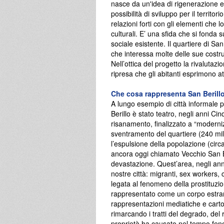
nasce da un'idea di rigenerazione e 
possibilità di sviluppo per il territo
relazioni forti con gli elementi che 
culturali. E’ una sfida che si fonda 
sociale esistente. Il quartiere di S
che interessa molte delle sue costru
Nell’ottica del progetto la rivalutazio
ripresa che gli abitanti esprimono at
Che cosa rappresenta San Berill
A lungo esempio di città informale pe
Berillo è stato teatro, negli anni C
risanamento, finalizzato a “modernizza
sventramento del quartiere (240 mi
l’espulsione della popolazione (cir
ancora oggi chiamato Vecchio San Be
devastazione. Quest’area, negli anni, 
nostre città: migranti, sex workers, 
legata al fenomeno della prostituzion
rappresentato come un corpo estraneo
rappresentazioni mediatiche e cartog
rimarcando i tratti del degrado, del 
proprietà ha causato nel tempo feno