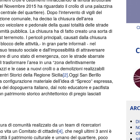
del Novembre 2015 ha riguardato il crollo di una palazzina
entrale del quartiere). Dopo l'intervento di vigili del
azione comunale, ha deciso la chiusura dell'area
fico veicolare e pedonale della quasi totalità delle strade
C
umità pubblica. La chiusura ha di fatto creato una sorta di
terremoto. I pericoli principali, causati dalla chiusura
locco delle attività,- in gran parte informali - nel
C
o tessuto sociale e dall'impossibilità di attraversare
re di uno stato di emergenza, con le strade sbarrate
di trasformare l’area in una “zona definitivamente
i e le case a nuovi crolli o a demolizioni realizzabili
ntri Storici della Regione Sicilia
[2]
.Oggi San Berillo
tta configurazione materiale dell’idea di “Spreco” espressa,
a del dopoguerra italiano, dal noto educatore e pacifista
n patrimonio storico architettonico di pregio lasciati
ARC
D
ra di comunità realizzato da un team di ricercatori
N
o vita un Comitato di cittadini
[4]
, che negli ultimi 3 anni è
O
 città il patrimonio culturale e umano del quartiere, poco
S