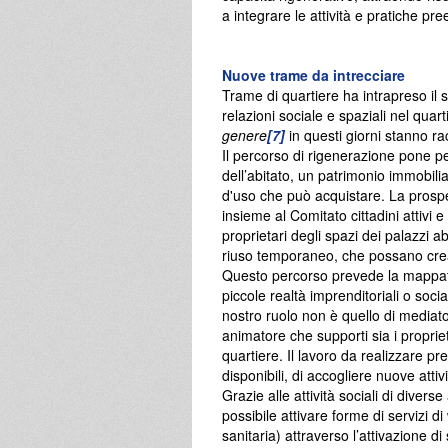
a integrare le attività e pratiche pree
Nuove trame da intrecciare
Trame di quartiere ha intrapreso il 
relazioni sociale e spaziali nel quart
genere
[7]
in questi giorni stanno r
Il percorso di rigenerazione pone per
dell’abitato, un patrimonio immobili
d'uso che può acquistare. La prospet
insieme al Comitato cittadini attivi 
proprietari degli spazi dei palazzi 
riuso temporaneo, che possano creare
Questo percorso prevede la mappatur
piccole realtà imprenditoriali o socia
nostro ruolo non è quello di mediat
animatore che supporti sia i propriet
quartiere. Il lavoro da realizzare pr
disponibili, di accogliere nuove attivi
Grazie alle attività sociali di diverse
possibile attivare forme di servizi d
sanitaria) attraverso l’attivazione d