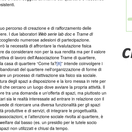
sistenti.
suo percorso di creazione e di rafforzamento delle
iere. I due laboratori
Web serie lab doc
e
Trame di
accogliendo numerose adesioni di partecipazione.
ò la necessità di affrontare la rivalutazione fisica
are da considerare non per la sua rendita ma per il valore
tiva di lavoro dell'Associazione Trame di quartiere,
e la casa di quartiere “Come fa?
[8]
” intende coinvolgere i
abbandonati del quartiere nell'organizzazione di forme di
 un processo di riattivazione sia fisico sia sociale.
a degli spazi a disposizione e la loro messa in rete per
li che cercano un luogo dove avviare la propria attività. Il
ore tra una domanda e un'offerta di spazi, ma piuttosto un
ari sia le realtà interessate ad entrare in relazione con il
evede di ricercare una diversa funzionalità per gli spazi
tà produttive e di servizi, di integrare le progettualità.
 associazioni, e l’attenzione sociale rivolta al quartiere, è
i welfare dal basso (es. un presidio per le tutele socio
i spazi non utilizzati e chiusi da tempo.