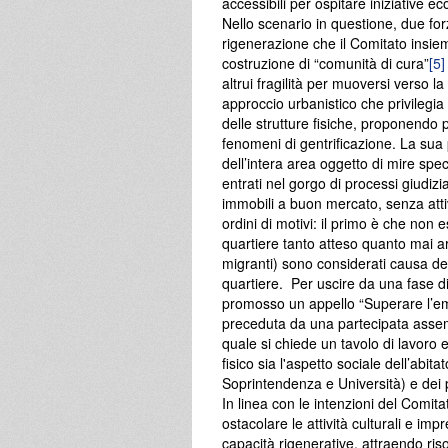
accessibili per ospitare iniziative e
Nello scenario in questione, due for
rigenerazione che il Comitato insiem
costruzione di “comunità di cura”
[5]
altrui fragilità per muoversi verso la
approccio urbanistico che privilegia
delle strutture fisiche, proponendo 
fenomeni di gentrificazione. La sua 
dell’intera area oggetto di mire specu
entrati nel gorgo di processi giudizi
immobili a buon mercato, senza atti
ordini di motivi: il primo è che non 
quartiere tanto atteso quanto mai arr
migranti) sono considerati causa del
quartiere. Per uscire da una fase di 
promosso un appello “Superare l’eme
preceduta da una partecipata assemb
quale si chiede un tavolo di lavoro 
fisico sia l'aspetto sociale dell’abit
Soprintendenza e Università) e dei po
In linea con le intenzioni del Comi
ostacolare le attività culturali e im
capacità rigenerative, attraendo riso