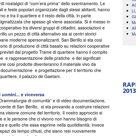
rdi nostalgici di “com’era prima” dello sventramento. Le
A
ali e feste popolari organizzate dagli stessi abitanti, hanno
L
o e tra il quartiere e il resto della città, in parte
G
igmatizzata che spesso gli viene associata. Si è messo in
M
perativo tra diversi gruppi di cittadini, associazioni e
A
llo un pezzo di città alternativo sia ai centri storici
M
bane moderne spersonalizzanti. San Berillo si sta così
orio di produzione di città basato su relazioni cooperative
 previsti dal progetto Trame di quartiere hanno il compito
ne e rappresentazione delle pratiche e dei significati
storie così prodotte diventeranno il materiale vivo da
di documentazione e progettazione per il territorio che
quartiere, il palazzo de Gaetani.
RAP
2013
li uomini... e viceversa
.
i “Drammaturgia di comunità” e di video documentazione,
cente di San Berillo, si sta provando a costruire relazioni
na visione comune del territorio. Il nostro approccio si
re e le persone che ci vivono non hanno bisogno di
nza e quello che essa esprime nella quotidianità; invece
i spazi da tempo chiusi, che siano resi nuovamente