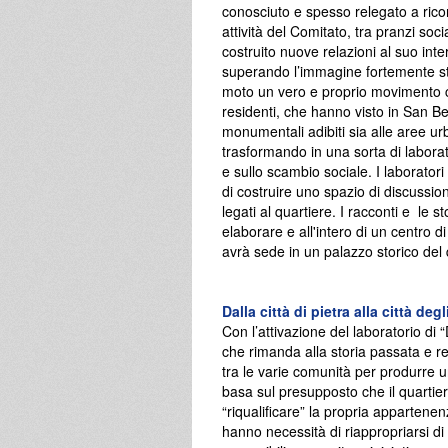
conosciuto e spesso relegato a rico
attività del Comitato, tra pranzi soci
costruito nuove relazioni al suo intern
superando l’immagine fortemente st
moto un vero e proprio movimento coo
residenti, che hanno visto in San Beri
monumentali adibiti sia alle aree ur
trasformando in una sorta di laborat
e sullo scambio sociale. I laboratori
di costruire uno spazio di discussio
legati al quartiere. I racconti e le 
elaborare e all'intero di un centro 
avrà sede in un palazzo storico del 
Dalla città di pietra alla città deg
Con l’attivazione del laboratorio d
che rimanda alla storia passata e re
tra le varie comunità per produrre u
basa sul presupposto che il quartie
“riqualificare” la propria appartene
hanno necessità di riappropriarsi d