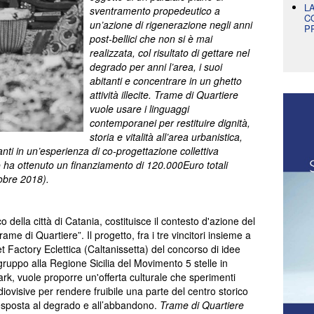
L
sventramento propedeutico a
C
un’azione di rigenerazione negli anni
P
post-bellici che non si è mai
realizzata, col risultato di gettare nel
degrado per anni l’area, i suoi
abitanti e concentrare in un ghetto
attività illecite. Trame di Quartiere
vuole usare i linguaggi
contemporanei per restituire dignità,
storia e vitalità all’area urbanistica,
anti in un’esperienza di co-progettazione collettiva
tto ha ottenuto un finanziamento di 120.000Euro totali
tobre 2018).
o della città di Catania, costituisce il contesto d'azione del
me di Quartiere”. Il progetto, fra i tre vincitori insieme a
et Factory Eclettica (Caltanissetta) del concorso di idee
 gruppo alla Regione Sicilia del Movimento 5 stelle in
rk, vuole proporre un'offerta culturale che sperimenti
udiovisive per rendere fruibile una parte del centro storico
 esposta al degrado e all’abbandono.
Trame di Quartiere