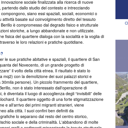
innovazione sociale finalizzata alla ricerca di nuove
rio, partendo dallo studio del contesto e intrecciando
lo compongono, siano essi spaziali, sociali, economici o
su attività basate sul coinvolgimento diretto del tessuto
C
an Berillo è compromesso dal degrado fisico e strutturale
zioni storiche, a lungo abbandonate e non utilizzate.
ne fisica del quartiere dialoga con la socialità e la voglia di
traverso le loro relazioni e pratiche quotidiane.
o?
r le sue pratiche abitative e spaziali, il quartiere di San
inquanta del Novecento, di un grande progetto di
re” il volto della città etnea. Il risultato è stato lo
la mq
2
) con la demolizione dei suoi palazzi storici e
ca 30mila persone). Un piccolo frammento del quartiere,
rillo, non è stato interessato dall'operazione di
è diventata il luogo di accoglienza degli “invisibili” delle
clochard. Il quartiere oggetto di una forte stigmatizzazione
e e all'arrivo dei primi migranti stranieri, viene
 alla città. I suoi confini ben definiti da
rafiche lo separano dal resto del centro storico,
rischio sociale e della criminalità. L'abbandono di molte
meni crolli e cedimenti minacciando la tenuta strutturale