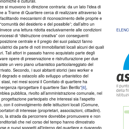
conomiche e culturali.
ze si muovono in direzione contraria: da un lato l'idea di
e a Trame di Quartiere cerca di realizzare attraverso la
facilitando meccanismi di riconoscimento delle proprie e
 “comunità del desiderio e del possibile”; dall’altro un
 invece una lettura ridotta esclusivamente alle condizioni
ELENC
processi di “distruzione creativa” con conseguenti
posizione centrale e il pregio dei suoi palazzi fanno
latrici da parte di noti immobiliaristi locali alcuni dei quali
ari. Tali attori in passato hanno acquistato parte degli
vare opere di preservazione e ristrutturazione per due
esiste un vero piano urbanistico particolareggiato del
ivato. Secondo, i suoi abitanti storici (sex worker e
 degrado e ostacolo allo sviluppo urbanistico del
stasi, nei mesi scorsi il Comitato di quartiere ha
rgenza riprogettare il quartiere San Berillo”
[6]
,
lea pubblica, rivolto all’amministrazione comunale, nel
e progettazione partecipato che interessi sia l'aspetto
ato, con il coinvolgimento delle istituzioni locali (Comune,
rtatori di interesse (proprietari, associazioni, cittadini).
tato, la strada da percorrere dovrebbe promuovere e non
prenditoriali che nel corso del tempo hanno dimostrato
rse e nuovi soggetti all'interno del quartiere e riuscendo