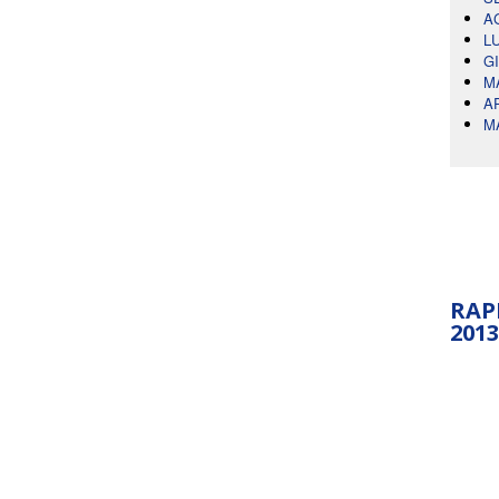
A
L
G
M
A
M
RAP
2013