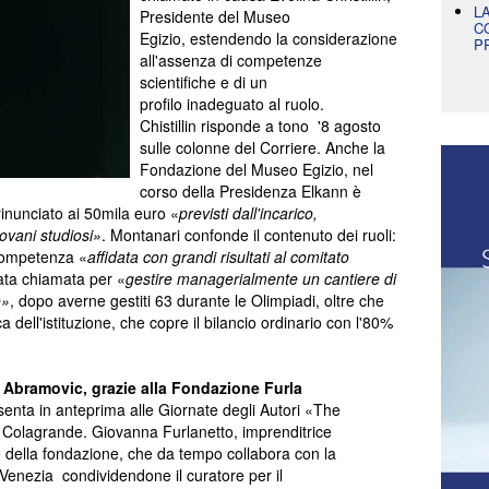
L
Presidente del Museo
C
Egizio, estendendo la considerazione
P
all'assenza di competenze
scientifiche e di un
profilo inadeguato al ruolo.
Chistillin risponde a tono '8 agosto
sulle colonne del Corriere. Anche la
Fondazione del Museo Egizio, nel
corso della Presidenza Elkann è
rinunciato ai 50mila euro «
previsti dall'incarico,
iovani studiosi»
. Montanari confonde il contenuto dei ruoli:
 competenza «
affidata con grandi risultati al comitato
ata chiamata per «
gestire managerialmente un cantiere di
o»
, dopo averne gestiti 63 durante le Olimpiadi, oltre che
a dell'istituzione, che copre il bilancio ordinario con l'80%
o Abramovic, grazie alla Fondazione Furla
enta in anteprima alle Giornate degli Autori «The
a Colagrande. Giovanna Furlanetto, imprenditrice
te della fondazione, che da tempo collabora con la
Venezia condividendone il curatore per il