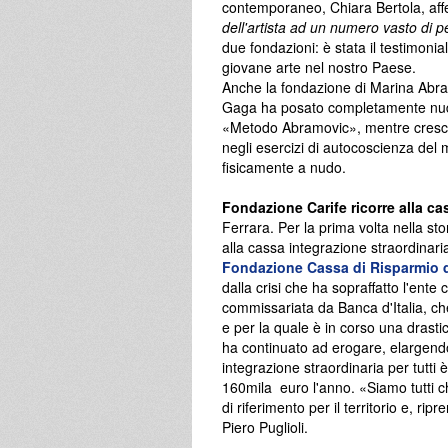
contemporaneo, Chiara Bertola, affe
dell'artista ad un numero vasto di 
due fondazioni: è stata il testimonia
giovane arte nel nostro Paese.
Anche la fondazione di Marina Abram
Gaga ha posato completamente nud
«Metodo Abramovic», mentre cresce l
negli esercizi di autocoscienza del 
fisicamente a nudo.
Fondazione Carife ricorre alla ca
Ferrara. Per la prima volta nella sto
alla cassa integrazione straordinari
Fondazione Cassa di Risparmio d
dalla crisi che ha sopraffatto l'ente
commissariata da Banca d'Italia, che
e per la quale è in corso una drasti
ha continuato ad erogare, elargendo
integrazione straordinaria per tutti
160mila euro l'anno. «Siamo tutti c
di riferimento per il territorio e, r
Piero Puglioli.