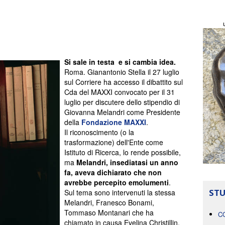
Si sale in testa e si cambia idea.
Roma. Gianantonio Stella il 27 luglio
sul Corriere ha accesso il dibattito sul
Cda del MAXXI convocato per il 31
luglio per discutere dello stipendio di
Giovanna Melandri come Presidente
della
Fondazione MAXXI
.
Il riconoscimento (o la
trasformazione) dell'Ente come
Istituto di Ricerca, lo rende possibile,
ma
Melandri, insediatasi un anno
fa, aveva dichiarato che non
avrebbe percepito emolumenti
.
STU
Sul tema sono intervenuti la stessa
Melandri, Franesco Bonami,
Tommaso Montanari che ha
C
chiamato in causa Evelina Christillin,