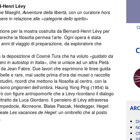
d-Henri Lévy
one Maeght,
Avventure della libertà,
con un curatore
hors
pere in relazione alle «
categorie dello spirito
»
C
ezione per la mostra costruita da Bernard-Henri Lévy per
areche la filosofia permea l'arte. Ogni opera è stata
 anni di viaggio di preparazione, da esploratore che
C
ia la deposizione di Cosmè Tura che ha voluto
«guidato da
iro in autostop in Italia»,
che si unisce ad un altra Pietà
11 da Jean Fabre. Due lavori che esprimono le linee guida
belle e rare, mai uscite prima d'ora dai musei o raccolte
udini, ricordi che mettono la filosofia al centro, con la
i sono prigionieri dell'ombra. Haung Yong Ping (1954) la
ò con figure antropomorfe che a Lèvy ricordano il dialogo
ritratto da Luca Giordano. Il pensiero di Lévy attraversa
Empedocle, Alcmeone, Blaise Pascak, Heidegger, Hegel:
ARC
reale
Les vacances de Hegel:
un ombrello che al posto
.
D
N
O
S