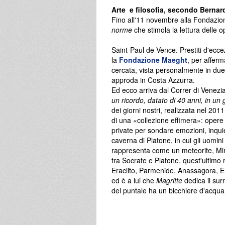
Arte e filosofia, secondo Bernar
Fino all'11 novembre alla Fondazi
norme
che stimola la lettura delle o
Saint-Paul de Vence. Prestiti d'ecc
la
Fondazione Maeght
, per afferm
cercata, vista personalmente in due
approda in Costa Azzurra.
Ed ecco arriva dal Correr di Venez
un ricordo, datato di 40 anni, in un g
dei giorni nostri, realizzata nel 20
di una «collezione effimera»: opere 
private per sondare emozioni, inquiet
caverna di Platone, in cui gli uomin
rappresenta come un meteorite, Mir
tra Socrate e Platone, quest'ultimo 
Eraclito, Parmenide, Anassagora, 
ed è a lui che
Magritte
dedica il sur
del puntale ha un bicchiere d'acqua