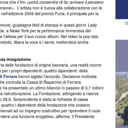
rma che il fim «
potrà consentire di far arrivare il pensiero
persone»
. L'artista non è nuova alla collaborazione con le
l nell'edizione 2009 del premio Furla, il principale per la
C
ovic, guadagna titoli di stampa in questi giorni: Lady
a a News York per la performance immersiva del
'attesa per il suo nuovo album. Nel video la pop-star,
metodo, libera la voce e i sensi, mettendosi anche
ssa integrazione
ria delle fondazioni di origine bancaria, una realtà ricorre
a per i propri dipendenti: quattro dipendenti della
i Ferrara
hanno siglato l'accordo. Decisione motivata
 che controlla la Cassa di Risparmio di Ferrara
 ha presentato un ultimo bilancio in passivo di 3,7 milioni
ca ristrutturazione. La Fondazione, attingendo a riserve
 28,9. Sorprendente è stata la richiesta di cassa
 è quattro i dipendenti della fondazione che costano
hiamati ad un impegno costruttivo per riprendere il ruolo
iprendere una funzione erogativa»,afferma il Presidente