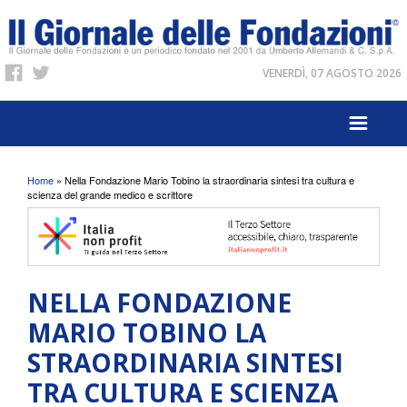
VENERDÌ, 07 AGOSTO 2026
Tu sei qui
Home
» Nella Fondazione Mario Tobino la straordinaria sintesi tra cultura e
scienza del grande medico e scrittore
NELLA FONDAZIONE
MARIO TOBINO LA
STRAORDINARIA SINTESI
TRA CULTURA E SCIENZA