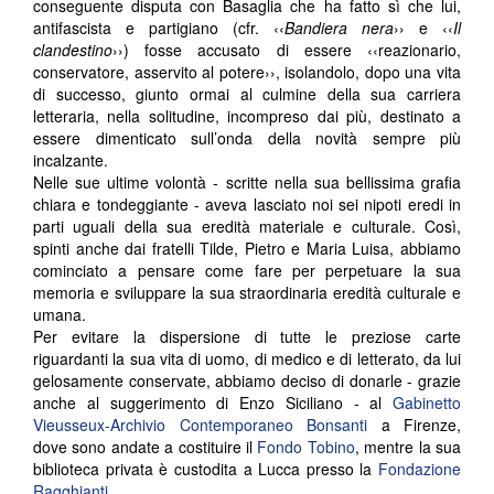
conseguente disputa con Basaglia che ha fatto sì che lui,
antifascista e partigiano (cfr. ‹‹
Bandiera nera
›› e ‹‹
Il
clandestino
››) fosse accusato di essere ‹‹reazionario,
conservatore, asservito al potere››, isolandolo, dopo una vita
di successo, giunto ormai al culmine della sua carriera
letteraria, nella solitudine, incompreso dai più, destinato a
essere dimenticato sull’onda della novità sempre più
incalzante.
Nelle sue ultime volontà - scritte nella sua bellissima grafia
chiara e tondeggiante - aveva lasciato noi sei nipoti eredi in
parti uguali della sua eredità materiale e culturale. Così,
spinti anche dai fratelli Tilde, Pietro e Maria Luisa, abbiamo
cominciato a pensare come fare per perpetuare la sua
memoria e sviluppare la sua straordinaria eredità culturale e
umana.
Per evitare la dispersione di tutte le preziose carte
riguardanti la sua vita di uomo, di medico e di letterato, da lui
gelosamente conservate, abbiamo deciso di donarle - grazie
anche al suggerimento di Enzo Siciliano - al
Gabinetto
Vieusseux-Archivio Contemporaneo Bonsanti
a Firenze,
dove sono andate a costituire il
Fondo Tobino
, mentre la sua
biblioteca privata è custodita a Lucca presso la
Fondazione
Ragghianti
.