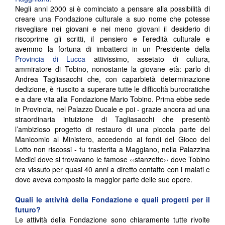
Negli anni 2000 si è cominciato a pensare alla possibilità di
creare una Fondazione culturale a suo nome che potesse
risvegliare nei giovani e nei meno giovani il desiderio di
riscoprirne gli scritti, il pensiero e l’eredità culturale e
avemmo la fortuna di imbatterci in un Presidente della
Provincia di Lucca
attivissimo, assetato di cultura,
ammiratore di Tobino, nonostante la giovane età: parlo di
Andrea Tagliasacchi che, con caparbietà determinazione
dedizione, è riuscito a superare tutte le difficoltà burocratiche
e a dare vita alla Fondazione Mario Tobino. Prima ebbe sede
in Provincia, nel Palazzo Ducale e poi - grazie ancora ad una
straordinaria intuizione di Tagliasacchi che presentò
l’ambizioso progetto di restauro di una piccola parte del
Manicomio al Ministero, accedendo ai fondi del Gioco del
Lotto non riscossi - fu trasferita a Maggiano, nella Palazzina
Medici dove si trovavano le famose ‹‹stanzette›› dove Tobino
era vissuto per quasi 40 anni a diretto contatto con i malati e
dove aveva composto la maggior parte delle sue opere.
Quali le attività della Fondazione e quali progetti per il
futuro?
Le attività della Fondazione sono chiaramente tutte rivolte