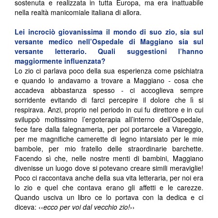
sostenuta e realizzata in tutta Europa, ma era inattuabile
nella realtà manicomiale italiana di allora.
Lei incrociò giovanissima il mondo di suo zio, sia sul
versante medico nell’Ospedale di Maggiano sia sul
versante letterario. Quali suggestioni l’hanno
maggiormente influenzata?
Lo zio ci parlava poco della sua esperienza come psichiatra
e quando lo andavamo a trovare a Maggiano - cosa che
accadeva abbastanza spesso - ci accoglieva sempre
sorridente evitando di farci percepire il dolore che lì si
respirava. Anzi, proprio nel periodo in cui fu direttore e in cui
sviluppò moltissimo l’ergoterapia all’interno dell’Ospedale,
fece fare dalla falegnameria, per poi portarcele a Viareggio,
per me magnifiche camerette di legno intarsiato per le mie
bambole, per mio fratello delle straordinarie barchette.
Facendo sì che, nelle nostre menti di bambini, Maggiano
divenisse un luogo dove si potevano creare simili meraviglie!
Poco ci raccontava anche della sua vita letteraria, per noi era
lo zio e quel che contava erano gli affetti e le carezze.
Quando usciva un libro ce lo portava con la dedica e ci
diceva: ‹‹
ecco per voi dal vecchio zio!
››