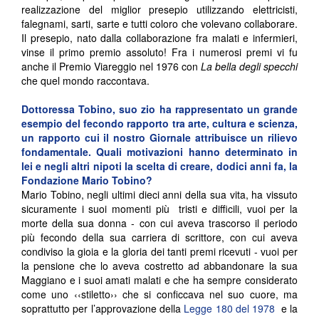
realizzazione del miglior presepio utilizzando elettricisti,
falegnami, sarti, sarte e tutti coloro che volevano collaborare.
Il presepio, nato dalla collaborazione fra malati e infermieri,
vinse il primo premio assoluto! Fra i numerosi premi vi fu
anche il Premio Viareggio nel 1976 con
La bella degli specchi
che quel mondo raccontava.
Dottoressa Tobino, suo zio ha rappresentato un grande
esempio del fecondo rapporto tra arte, cultura e scienza,
un rapporto cui il nostro Giornale attribuisce un rilievo
fondamentale. Quali motivazioni hanno determinato in
lei e negli altri nipoti la scelta di creare, dodici anni fa, la
Fondazione Mario Tobino?
Mario Tobino, negli ultimi dieci anni della sua vita, ha vissuto
sicuramente i suoi momenti più tristi e difficili, vuoi per la
morte della sua donna - con cui aveva trascorso il periodo
più fecondo della sua carriera di scrittore, con cui aveva
condiviso la gioia e la gloria dei tanti premi ricevuti - vuoi per
la pensione che lo aveva costretto ad abbandonare la sua
Maggiano e i suoi amati malati e che ha sempre considerato
come uno ‹‹stiletto›› che si conficcava nel suo cuore, ma
soprattutto per l’approvazione della
Legge 180 del 1978
e la