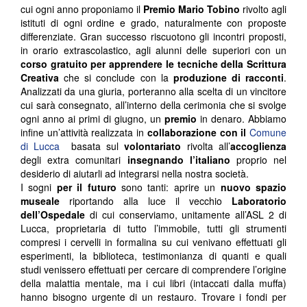
cui ogni anno proponiamo il
Premio Mario Tobino
rivolto agli
istituti di ogni ordine e grado, naturalmente con proposte
differenziate. Gran successo riscuotono gli incontri proposti,
in orario extrascolastico, agli alunni delle superiori con un
corso gratuito per apprendere le tecniche della Scrittura
Creativa
che si conclude con la
produzione di racconti
.
Analizzati da una giuria, porteranno alla scelta di un vincitore
cui sarà consegnato, all’interno della cerimonia che si svolge
ogni anno ai primi di giugno, un
premio
in denaro. Abbiamo
infine un’attività realizzata in
collaborazione con il
Comune
di Lucca
basata sul
volontariato
rivolta all’
accoglienza
degli extra comunitari
insegnando l’italiano
proprio nel
desiderio di aiutarli ad integrarsi nella nostra società.
I sogni
per il futuro
sono tanti: aprire un
nuovo spazio
museale
riportando alla luce il vecchio
Laboratorio
dell’Ospedale
di cui conserviamo, unitamente all’ASL 2 di
Lucca, proprietaria di tutto l’immobile, tutti gli strumenti
compresi i cervelli in formalina su cui venivano effettuati gli
esperimenti, la biblioteca, testimonianza di quanti e quali
studi venissero effettuati per cercare di comprendere l’origine
della malattia mentale, ma i cui libri (intaccati dalla muffa)
hanno bisogno urgente di un restauro. Trovare i fondi per