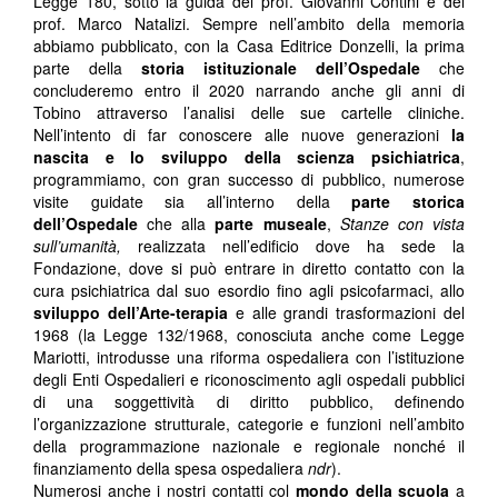
Legge 180, sotto la guida del prof. Giovanni Contini e del
prof. Marco Natalizi. Sempre nell’ambito della memoria
abbiamo pubblicato, con la Casa Editrice Donzelli, la prima
parte della
storia istituzionale dell’Ospedale
che
concluderemo entro il 2020 narrando anche gli anni di
Tobino attraverso l’analisi delle sue cartelle cliniche.
Nell’intento di far conoscere alle nuove generazioni
la
nascita e lo sviluppo della scienza psichiatrica
,
programmiamo, con gran successo di pubblico, numerose
visite guidate sia all’interno della
parte storica
dell’Ospedale
che alla
parte museale
,
Stanze con vista
sull’umanità,
realizzata nell’edificio dove ha sede la
Fondazione, dove si può entrare in diretto contatto con la
cura psichiatrica dal suo esordio fino agli psicofarmaci, allo
sviluppo dell’Arte-terapia
e alle grandi trasformazioni del
1968 (la Legge 132/1968, conosciuta anche come Legge
Mariotti, introdusse una riforma ospedaliera con l’istituzione
degli Enti Ospedalieri e riconoscimento agli ospedali pubblici
di una soggettività di diritto pubblico, definendo
l’organizzazione strutturale, categorie e funzioni nell’ambito
della programmazione nazionale e regionale nonché il
finanziamento della spesa ospedaliera
ndr
).
Numerosi anche i nostri contatti col
mondo della scuola
a