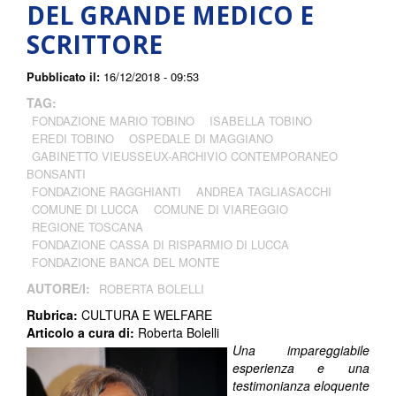
DEL GRANDE MEDICO E
SCRITTORE
Pubblicato il:
16/12/2018 - 09:53
TAG:
FONDAZIONE MARIO TOBINO
ISABELLA TOBINO
EREDI TOBINO
OSPEDALE DI MAGGIANO
GABINETTO VIEUSSEUX-ARCHIVIO CONTEMPORANEO
BONSANTI
FONDAZIONE RAGGHIANTI
ANDREA TAGLIASACCHI
COMUNE DI LUCCA
COMUNE DI VIAREGGIO
REGIONE TOSCANA
FONDAZIONE CASSA DI RISPARMIO DI LUCCA
FONDAZIONE BANCA DEL MONTE
AUTORE/I:
ROBERTA BOLELLI
Rubrica:
CULTURA E WELFARE
Articolo a cura di:
Roberta Bolelli
Una impareggiabile
esperienza e una
testimonianza eloquente