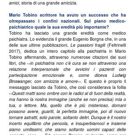
amici,
storia di una grande amicizia.
Mario Tobino scrittore ha avuto un successo che ha
oltrepassato i confini nazionali. Sul piano medico-
psichiatrico quale la sua eredità più importante?
Tobino ha lasciato una grande eredità come medico
psichiatra. Lo evidenzia il grande Eugenio Borgna che, in una
delle sue ultime pubblicazioni,
Le passioni fragili
(Feltrinelli
2017), dedica un intero capitolo alla psichiatria in Mario
Tobino affermando, attraverso numerose citazioni dai suoi
libri, che ‹‹
in psichiatria non c’è cura se non attraverso una
relazione interpersonale che avvicini i pazienti con
partecipazione emozionale e, come diceva Ludwig
Binswanger, con amicizia e amore
››
.
E questo è proprio il
messaggio lasciato da Tobino, che così considerava la follia
‹‹
Questi matti sono ombre con le radici al di fuori della realtà,
ma hanno la nostra immagine (anche se non precisa) mia o
tua, o lettore. Ma, quello che è più misterioso, domani
possono avere, guariti, la perfetta immagine, poi di nuovo
tornare astratti, solo parole, soltanto deliri. Dunque è il nostro
incerto equilibrio che pencola, e insuperbiamoci e insieme
siamo umilissimi, che siamo soltanto uomini capaci delle