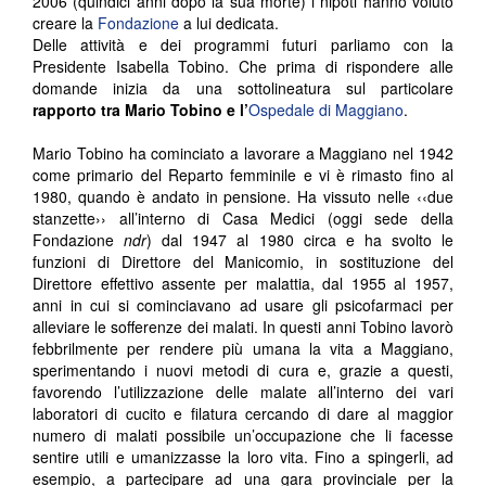
2006 (quindici anni dopo la sua morte) i nipoti hanno voluto
creare la
Fondazione
a lui dedicata.
Delle attività e dei programmi futuri parliamo con la
Presidente Isabella Tobino. Che prima di rispondere alle
domande inizia da una sottolineatura sul particolare
rapporto tra Mario Tobino e l’
Ospedale di Maggiano
.
Mario Tobino ha cominciato a lavorare a Maggiano nel 1942
come primario del Reparto femminile e vi è rimasto fino al
1980, quando è andato in pensione. Ha vissuto nelle ‹‹due
stanzette›› all’interno di Casa Medici (oggi sede della
Fondazione
ndr
) dal 1947 al 1980 circa e ha svolto le
funzioni di Direttore del Manicomio, in sostituzione del
Direttore effettivo assente per malattia, dal 1955 al 1957,
anni in cui si cominciavano ad usare gli psicofarmaci per
alleviare le sofferenze dei malati. In questi anni Tobino lavorò
febbrilmente per rendere più umana la vita a Maggiano,
sperimentando i nuovi metodi di cura e, grazie a questi,
favorendo l’utilizzazione delle malate all’interno dei vari
laboratori di cucito e filatura cercando di dare al maggior
numero di malati possibile un’occupazione che li facesse
sentire utili e umanizzasse la loro vita. Fino a spingerli, ad
esempio, a partecipare ad una gara provinciale per la