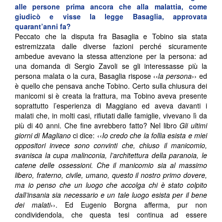
alle persone prima ancora che alla malattia, come
giudicò e visse la legge Basaglia, approvata
quarant’anni fa?
Peccato che la disputa fra Basaglia e Tobino sia stata
estremizzata dalle diverse fazioni perché sicuramente
ambedue avevano la stessa attenzione per la persona: ad
una domanda di Sergio Zavoli se gli interessasse più la
persona malata o la cura, Basaglia rispose ‹‹
la persona
›› ed
è quello che pensava anche Tobino. Certo sulla chiusura dei
manicomi si è creata la frattura, ma Tobino aveva presente
soprattutto l’esperienza di Maggiano ed aveva davanti i
malati che, in molti casi, rifiutati dalle famiglie, vivevano lì da
più di 40 anni. Che fine avrebbero fatto? Nel libro
Gli ultimi
giorni di Magliano
ci dice: ‹‹
Io credo che la follia esista e miei
oppositori invece sono convinti che, chiuso il manicomio,
svanisca la cupa malinconia, l’architettura della paranoia, le
catene delle ossessioni. Che il manicomio sia al massimo
libero, fraterno, civile, umano, questo il nostro primo dovere,
ma io penso che un luogo che accolga chi è stato colpito
dall’insania sia necessario e un tale luogo esista per il bene
dei malati
››. Ed Eugenio Borgna afferma, pur non
condividendola, che questa tesi continua ad essere