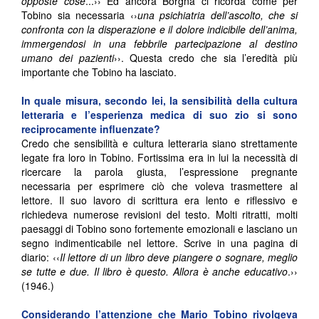
opposte cose
...›› Ed ancora Borgna ci ricorda come per
Tobino sia necessaria ‹›
una psichiatria dell’ascolto, che si
confronta con la disperazione e il dolore indicibile dell’anima,
immergendosi in una febbrile partecipazione al destino
umano dei
pazienti
››. Questa credo che sia l’eredità più
importante che Tobino ha lasciato.
In quale misura, secondo lei, la sensibilità della cultura
letteraria e l’esperienza medica di suo zio si sono
reciprocamente influenzate?
Credo che sensibilità e cultura letteraria siano strettamente
legate fra loro in Tobino. Fortissima era in lui la necessità di
ricercare la parola giusta, l’espressione pregnante
necessaria per esprimere ciò che voleva trasmettere al
lettore. Il suo lavoro di scrittura era lento e riflessivo e
richiedeva numerose revisioni del testo. Molti ritratti, molti
paesaggi di Tobino sono fortemente emozionali e lasciano un
segno indimenticabile nel lettore. Scrive in una pagina di
diario: ‹‹
Il lettore di un libro deve piangere o sognare, meglio
se tutte e due. Il libro è questo. Allora è anche educativo
.››
(1946.)
Considerando l’attenzione che Mario Tobino rivolgeva