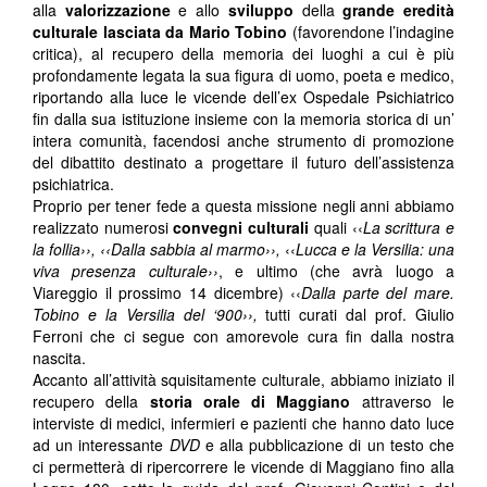
alla
valorizzazione
e allo
sviluppo
della
grande eredità
culturale lasciata da Mario Tobino
(favorendone l’indagine
critica), al recupero della memoria dei luoghi a cui è più
profondamente legata la sua figura di uomo, poeta e medico,
riportando alla luce le vicende dell’ex Ospedale Psichiatrico
fin dalla sua istituzione insieme con la memoria storica di un’
intera comunità, facendosi anche strumento di promozione
del dibattito destinato a progettare il futuro dell’assistenza
psichiatrica.
Proprio per tener fede a questa missione negli anni abbiamo
realizzato numerosi
convegni culturali
quali ‹‹
La scrittura e
la follia››, ‹‹Dalla sabbia al marmo››,
‹‹
Lucca e la Versilia: una
viva presenza culturale››
, e ultimo (che avrà luogo a
Viareggio il prossimo 14 dicembre) ‹‹
Dalla parte del mare.
Tobino e la Versilia del ‘900››,
tutti curati dal prof. Giulio
Ferroni che ci segue con amorevole cura fin dalla nostra
nascita.
Accanto all’attività squisitamente culturale, abbiamo iniziato il
recupero della
storia orale di Maggiano
attraverso le
interviste di medici, infermieri e pazienti che hanno dato luce
ad un interessante
DVD
e alla pubblicazione di un testo che
ci permetterà di ripercorrere le vicende di Maggiano fino alla