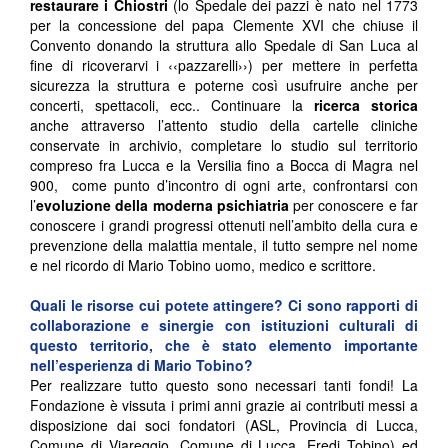
restaurare i Chiostri
(lo Spedale dei pazzi è nato nel 1773
per la concessione del papa Clemente XVI che chiuse il
Convento donando la struttura allo Spedale di San Luca al
fine di ricoverarvi i ‹‹pazzarelli››) per mettere in perfetta
sicurezza la struttura e poterne così usufruire anche per
concerti, spettacoli, ecc.. Continuare la
ricerca storica
anche attraverso l’attento studio della cartelle cliniche
conservate in archivio, completare lo studio sul territorio
compreso fra Lucca e la Versilia fino a Bocca di Magra nel
900, come punto d’incontro di ogni arte, confrontarsi con
l’
evoluzione della moderna psichiatria
per conoscere e far
conoscere i grandi progressi ottenuti nell’ambito della cura e
prevenzione della malattia mentale, il tutto sempre nel nome
e nel ricordo di Mario Tobino uomo, medico e scrittore.
Quali le risorse cui potete attingere? Ci sono rapporti di
collaborazione e sinergie con istituzioni culturali di
questo territorio, che è stato elemento importante
nell’esperienza di Mario Tobino?
Per realizzare tutto questo sono necessari tanti fondi! La
Fondazione è vissuta i primi anni grazie ai contributi messi a
disposizione dai soci fondatori (ASL, Provincia di Lucca,
Comune di Viareggio, Comune di Lucca, Eredi Tobino) ed