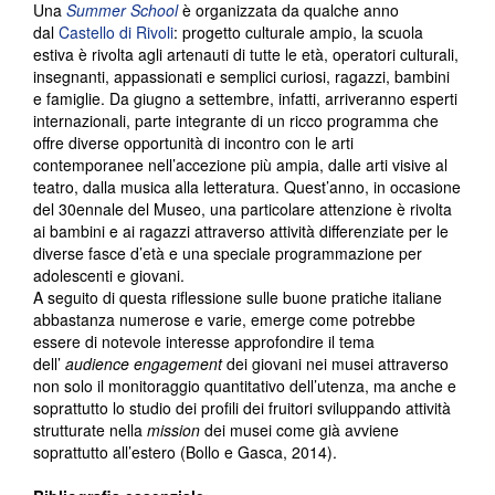
Una
Summer School
è organizzata da qualche anno
dal
Castello di Rivoli
: progetto culturale ampio, la scuola
estiva è rivolta agli artenauti di tutte le età, operatori culturali,
insegnanti, appassionati e semplici curiosi, ragazzi, bambini
e famiglie. Da giugno a settembre, infatti, arriveranno esperti
internazionali, parte integrante di un ricco programma che
offre diverse opportunità di incontro con le arti
contemporanee nell’accezione più ampia, dalle arti visive al
teatro, dalla musica alla letteratura. Quest’anno, in occasione
del 30ennale del Museo, una particolare attenzione è rivolta
ai bambini e ai ragazzi attraverso attività differenziate per le
diverse fasce d’età e una speciale programmazione per
adolescenti e giovani.
A seguito di questa riflessione sulle buone pratiche italiane
abbastanza numerose e varie, emerge come potrebbe
essere di notevole interesse approfondire il tema
dell’
audience engagement
dei giovani nei musei attraverso
non solo il monitoraggio quantitativo dell’utenza, ma anche e
soprattutto lo studio dei profili dei fruitori sviluppando attività
strutturate nella
mission
dei musei come già avviene
soprattutto all’estero (Bollo e Gasca, 2014).