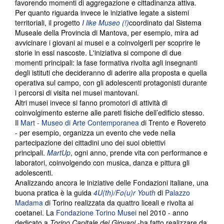
favorendo momenti di aggregazione e cittadinanza attiva.
Per quanto riguarda invece le iniziative legate a sistemi
territoriali, il progetto
I like Museo (!)
coordinato dal Sistema
Museale della Provincia di Mantova, per esempio, mira ad
avvicinare i giovani ai musei e a coinvolgerli per scoprire le
storie in essi nascoste. L'iniziativa si compone di due
momenti principali: la fase formativa rivolta agli insegnanti
degli istituti che decideranno di aderire alla proposta e quella
operativa sul campo, con gli adolescenti protagonisti durante
i percorsi di visita nei musei mantovani.
Altri musei invece si fanno promotori di attività di
coinvolgimento esterne alle pareti fisiche dell’edificio stesso.
Il
Mart - Museo di Arte Contemporanea
di Trento e Rovereto
- per esempio, organizza un evento che vede nella
partecipazione dei cittadini uno dei suoi obiettivi
principali.
MartUp
, ogni anno, prende vita con performance e
laboratori, coinvolgendo con musica, danza e pittura gli
adolescenti.
Analizzando ancora le iniziative delle Fondazioni italiane, una
buona pratica è la guida
4U(th)/Fo(u)r Youth
di
Palazzo
Madama
di Torino realizzata da quattro liceali e rivolta ai
coetanei. La
Fondazione Torino Musei
nel 2010 - anno
dedicato a
Torino Capitale dei Giovani -
ha fatto realizzare da