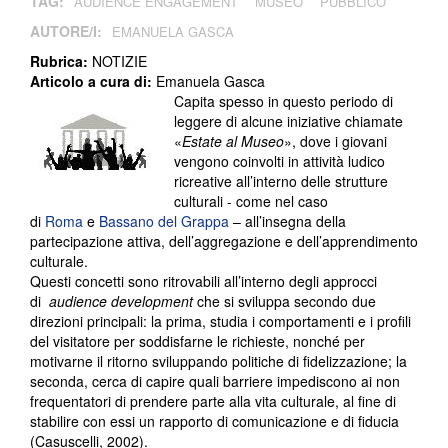
TAG:
AUDIENCE ENGAGEMENT
MUSEO
PUBBLICO
AUTORE/I:
EMANUELA GASCA
Rubrica:
NOTIZIE
Articolo a cura di:
Emanuela Gasca
Capita spesso in questo periodo di
leggere di alcune iniziative chiamate
«
Estate al Museo
», dove i giovani
vengono coinvolti in attività ludico
ricreative all’interno delle strutture
culturali - come nel caso
di
Roma
e
Bassano del Grappa
– all’insegna della
partecipazione attiva, dell’aggregazione e dell’apprendimento
culturale.
Questi concetti sono ritrovabili all’interno degli approcci
di
audience development
che si sviluppa secondo due
direzioni principali: la prima, studia i comportamenti e i profili
del visitatore per soddisfarne le richieste, nonché per
motivarne il ritorno sviluppando politiche di fidelizzazione; la
seconda, cerca di capire quali barriere impediscono ai non
frequentatori di prendere parte alla vita culturale, al fine di
stabilire con essi un rapporto di comunicazione e di fiducia
(Casuscelli, 2002).