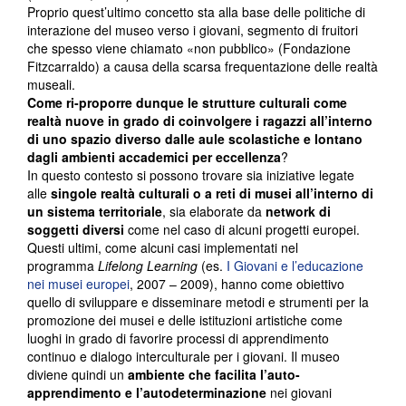
Proprio quest’ultimo concetto sta alla base delle politiche di
interazione del museo verso i giovani, segmento di fruitori
che spesso viene chiamato «non pubblico» (Fondazione
Fitzcarraldo) a causa della scarsa frequentazione delle realtà
museali.
Come ri-proporre dunque le strutture culturali come
realtà nuove in grado di coinvolgere i ragazzi all’interno
di uno spazio diverso dalle aule scolastiche e lontano
dagli ambienti accademici per eccellenza
?
In questo contesto si possono trovare sia iniziative legate
alle
singole realtà culturali o a reti di musei all’interno di
un sistema territoriale
, sia elaborate da
network di
soggetti diversi
come nel caso di alcuni progetti europei.
Questi ultimi, come alcuni casi implementati nel
programma
Lifelong Learning
(es.
I Giovani e l’educazione
nei musei europei
, 2007 – 2009), hanno come obiettivo
quello di sviluppare e disseminare metodi e strumenti per la
promozione dei musei e delle istituzioni artistiche come
luoghi in grado di favorire processi di apprendimento
continuo e dialogo interculturale per i giovani. Il museo
diviene quindi un
ambiente che facilita l’auto-
apprendimento e l’autodeterminazione
nei giovani