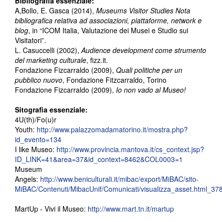
Bibliografia essenziale:
A,Bollo, E. Gasca (2014),
Museums Visitor Studies Nota
bibliografica relativa ad associazioni, piattaforme, network e
blog
, in “ICOM Italia, Valutazione dei Musei e Studio sui
Visitatori”.
L. Casuccelli (2002),
Audience development come strumento
del marketing culturale
, fizz.it.
Fondazione Fizcarraldo (2009),
Quali politiche per un
pubblico nuovo
, Fondazione Fitzcarraldo, Torino
Fondazione Fizcarraldo (2009),
Io non vado al Museo!
Sitografia essenziale:
4U(th)/Fo(u)r
Youth:
http://www.palazzomadamatorino.it/mostra.php?
id_evento=134
I like Museo:
http://www.provincia.mantova.it/cs_context.jsp?
ID_LINK=41&area=37&id_context=8462&COL0003=1
Museum
Angels:
http://www.beniculturali.it/mibac/export/MiBAC/sito-
MiBAC/Contenuti/MibacUnif/Comunicati/visualizza_asset.html_37
MartUp - Vivi il Museo:
http://www.mart.tn.it/martup