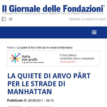
VENERDÌ, 07 AGOSTO 2026
Tu sei qui
Home
» La quiete di Arvo Pärt per le strade di Manhattan
LA QUIETE DI ARVO PÄRT
PER LE STRADE DI
MANHATTAN
Pubblicato il:
26/08/2011 - 09:15