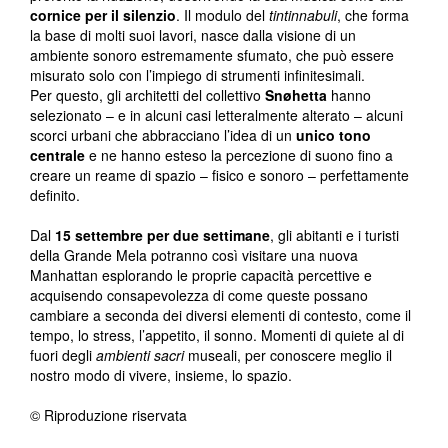
cornice per il silenzio
. Il modulo del
tintinnabuli
, che forma
la base di molti suoi lavori, nasce dalla visione di un
ambiente sonoro estremamente sfumato, che può essere
misurato solo con l’impiego di strumenti infinitesimali.
Per questo, gli architetti del collettivo
Snøhetta
hanno
selezionato – e in alcuni casi letteralmente alterato – alcuni
scorci urbani che abbracciano l’idea di un
unico tono
centrale
e ne hanno esteso la percezione di suono fino a
creare un reame di spazio – fisico e sonoro – perfettamente
definito.
Dal
15 settembre per due settimane
, gli abitanti e i turisti
della Grande Mela potranno così visitare una nuova
Manhattan esplorando le proprie capacità percettive e
acquisendo consapevolezza di come queste possano
cambiare a seconda dei diversi elementi di contesto, come il
tempo, lo stress, l’appetito, il sonno. Momenti di quiete al di
fuori degli
ambienti sacri
museali, per conoscere meglio il
nostro modo di vivere, insieme, lo spazio.
© Riproduzione riservata