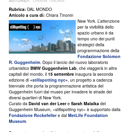
AUTORE/I:
CHIARA TINONIN
Rubrica:
DAL MONDO
Articolo a cura di:
Chiara Tinonin
New York. L’attenzione
per la vivibilità dello
spazio urbano è da
tempo uno dei punti
strategici della
programmazione della
Fondazione Solomon
R. Guggenheim
. Dopo il lancio del nuovo laboratorio
urbanistico
BMW Guggenheim Lab
, che viaggerà in altre
capitali del mondo, il
15 settembre
inaugura la seconda
edizione di
«
stillspotting nyc
»
, un progetto a cadenza
biennale che porta la programmazione artistica del
Guggenheim fuori dal museo per invadere le strade dei
diversi quartieri di New York.
Curato da
David van der Leer
e
Sarah Malaika
del
Guggenheim Museum, «stillspotting nyc» è supportato dalla
Fondazione Rockefeller
e dal
MetLife Foundation
Museum
.