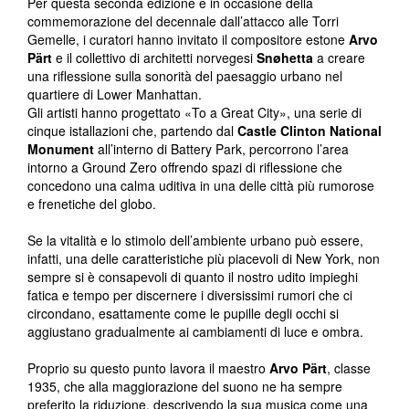
Per questa seconda edizione e in occasione della
commemorazione del decennale dall’attacco alle Torri
Gemelle, i curatori hanno invitato il compositore estone
Arvo
Pärt
e il collettivo di architetti norvegesi
Snøhetta
a creare
una riflessione sulla sonorità del paesaggio urbano nel
quartiere di Lower Manhattan.
Gli artisti hanno progettato «To a Great City», una serie di
cinque istallazioni che, partendo dal
Castle Clinton National
Monument
all’interno di Battery Park, percorrono l’area
intorno a Ground Zero offrendo spazi di riflessione che
concedono una calma uditiva in una delle città più rumorose
e frenetiche del globo.
Se la vitalità e lo stimolo dell’ambiente urbano può essere,
infatti, una delle caratteristiche più piacevoli di New York, non
sempre si è consapevoli di quanto il nostro udito impieghi
fatica e tempo per discernere i diversissimi rumori che ci
circondano, esattamente come le pupille degli occhi si
aggiustano gradualmente ai cambiamenti di luce e ombra.
Proprio su questo punto lavora il maestro
Arvo Pärt
, classe
1935, che alla maggiorazione del suono ne ha sempre
preferito la riduzione, descrivendo la sua musica come una