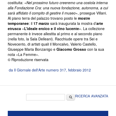
costituita: «
Nel prossimo futuro creeremo una costola interna
alla Fondazione Cra: una nuova fondazione, autonoma, a cui
sarà affidato il compito di gestire il museo
», prosegue Villani.
Al piano terra del palazzo trovano posto le
mostre
temporanee
: il
17 marzo
sarà inaugurata la mostra d’
arte
etrusca
«
L’ideale eroico e il vino lucente
». La collezione
permanente è invece allestita al primo e al secondo piano
(nella foto, la Sala Delleani). Racchiude opere tra Sei e
Novecento, di artisti quali il Moncalvo, Valerio Castello,
Giuseppe Maria Bonzanigo e
Giacomo Grosso
con la sua
nota «La Femme».
© Riproduzione riservata
da Il Giornale dell'Arte numero 317, febbraio 2012
Form di ricerca
Cerca
RICERCA AVANZATA