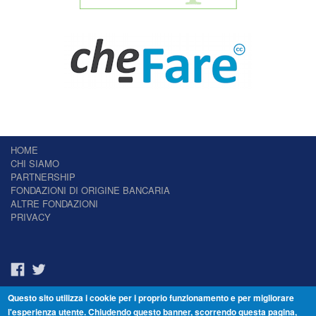
HOME
CHI SIAMO
PARTNERSHIP
FONDAZIONI DI ORIGINE BANCARIA
ALTRE FONDAZIONI
PRIVACY
Questo sito utilizza i cookie per i proprio funzionamento e per migliorare
Il Giornale delle Fondazioni - Periodico telematico
l'esperienza utente. Chiudendo questo banner, scorrendo questa pagina,
Reg. Tribunale n.7 del 22/07/2014 – ISSN 2421-2466