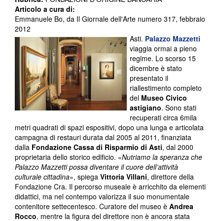
Articolo a cura di:
Emmanuele Bo, da Il Giornale dell'Arte numero 317, febbraio
2012
Asti.
Palazzo Mazzetti
viaggia ormai a pieno
regime. Lo scorso 15
dicembre è stato
presentato il
riallestimento completo
del
Museo Civico
astigiano
. Sono stati
recuperati circa 6mila
metri quadrati di spazi espositivi, dopo una lunga e articolata
campagna di restauri durata dal 2005 al 2011, finanziata
dalla
Fondazione Cassa di Risparmio di Asti
, dal 2000
proprietaria dello storico edificio. «
Nutriamo la speranza che
Palazzo Mazzetti possa diventare il cuore dell’attività
culturale cittadina
», spiega
Vittoria Villani
, direttore della
Fondazione Cra. Il percorso museale è arricchito da elementi
didattici, ma nel contempo valorizza il suo monumentale
contenitore settecentesco. Curatore del museo è
Andrea
Rocco
, mentre la figura del direttore non è ancora stata