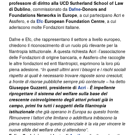
professore di diritto alla UCD Sutherland School of Law
di Dublino
, commissionato da
Dafne
-Donors and
Foundations Networks in Europe
, a cui partecipano Acri e
Assifero, e da
Efc
-
European Foundation Centre
, a cui
aderiscono molte Fondazioni italiane.
Dafne e Efc, che rappresentano il settore a livello europeo,
chiedono il riconoscimento di un ruolo più rilevante per la
filantropia istituzionale. A questa richiesta Acri -l’associazione
delle Fondazioni di origine bancaria, e Assifero-che raccoglie
le altre fondazioni ed enti filantropici, esprimono la loro più
piena adesione. “
In questi ultimi anni i bisogni e i rischi sociali
rispetto ai quali è necessario trovare risposte sono cresciuti,
a fronte di risorse pubbliche sempre più contenute
– ha detto
Giuseppe Guzzetti
,
presidente di
Acri
-
È impellente
riprogettare il sistema del welfare sulla base del
crescente coinvolgimento degli attori privati già in
campo, primi fra tutti i soggetti della filantropia
istituzionale
che già operano in Europa su questo fronte.
Rimuovere i fattori che limitano o addirittura inibiscono la
piena espressione di questo potenziale è la via per vincere le
nuove sfide del welfare che ci attendono”.