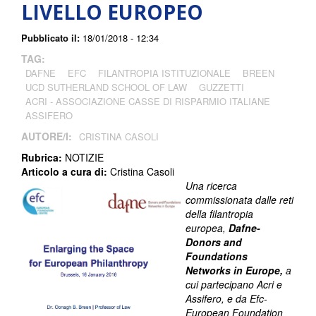
LIVELLO EUROPEO
Pubblicato il:
18/01/2018 - 12:34
TAG:
DAFNE
EFC
FILANTROPIA ISTITUZIONALE
BREEN
UCD SUTHERLAND SCHOOL OF LAW
GUZZETTI
ACRI - ASSOCIAZIONE CASSE DI RISPARMIO ITALIANE
ASSIFERO
AUTORE/I:
CRISTINA CASOLI
Rubrica:
NOTIZIE
Articolo a cura di:
Cristina Casoli
Una ricerca
commissionata dalle reti
della filantropia
europea,
Dafne-
Donors and
Foundations
Networks in Europe,
a
cui partecipano Acri e
Assifero, e da Efc-
European Foundation