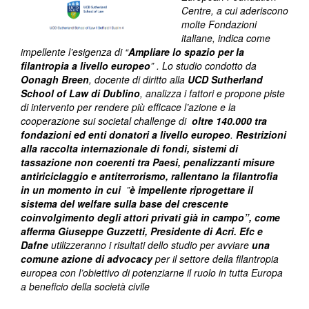
Centre, a cui aderiscono
molte Fondazioni
italiane, indica come
impellente l’esigenza di “
Ampliare lo spazio per la
filantropia a livello europeo
” . Lo studio condotto da
Oonagh Breen
, docente di diritto alla
UCD Sutherland
School of Law di Dublino
, analizza i fattori e propone piste
di intervento per rendere più efficace l’azione e la
cooperazione sui societal challenge di
oltre 140.000 tra
fondazioni ed enti donatori a livello europeo
.
Restrizioni
alla raccolta internazionale di fondi, sistemi di
tassazione non coerenti tra Paesi, penalizzanti misure
antiriciclaggio e antiterrorismo, rallentano la filantrofia
in un momento in cui
”
è impellente riprogettare il
sistema del welfare sulla base del crescente
coinvolgimento degli attori privati già in campo”, come
afferma Giuseppe Guzzetti, Presidente di Acri.
Efc e
Dafne
utilizzeranno i risultati dello studio per avviare
una
comune azione di advocacy
per il settore della filantropia
europea con l’obiettivo di potenziarne il ruolo in tutta Europa
a beneficio della società civile