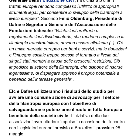
Generale della
Fondazione CRT
, ha dichiarato che “
I
trattati europei rendono complesso l’utilizzo di appropriati
strumenti legali per consentire lo sviluppo della filantropia a
livello europeo”
. Secondo
Felix Oldenburg, Presidente di
Dafne e Segretario Generale dell’Associazione delle
Fondazioni tedesche
“V
alutazioni arbitrarie e
regolamentazioni discriminatorie, che rendono complessa la
filantropia transfrontaliera, devono essere eliminate (..)
.
C’è
un unico mercato europeo per beni e servizi, ma le donazioni
e l’impegno sociale troppo spesso si fermano a livello dei
singoli stati membri a causa delle crescenti restrizioni. Ciò
impedisce al settore della filantropia, che dispone di risorse
ingentissime, di dispiegare appieno il proprio potenziale a
beneficio dell’interesse generale
”.
Efc e Dafne utilizzeranno i risultati dello studio per
avviare una comune azione di
advocacy
per il settore
della filantropia europea con l’obiettivo di
salvaguardarne e potenziarne il ruolo in tutta Europa a
beneficio della società civile
. L’iniziativa delle due
associazioni avrà ulteriore impulso in occasione dell’incontro
con i legislatori europei previsto a Bruxelles il prossimo 28
maggio.