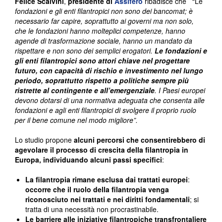
Felice Scalvini
,
presidente di
Assifero
ribadisce che “Le
fondazioni e gli enti filantropici non sono dei bancomat; è
necessario far capire, soprattutto ai governi ma non solo,
che
le fondazioni hanno molteplici competenze, hanno
agende di trasformazione sociale, hanno un mandato da
rispettare e non sono dei semplici erogatori
.
Le fondazioni e
gli enti filantropici sono attori chiave nel progettare
futuro, con capacità di rischio e investimento nel lungo
periodo, soprattutto rispetto a politiche sempre più
ristrette al contingente e all’emergenziale
. I Paesi europei
devono dotarsi di una normativa adeguata che consenta alle
fondazioni e agli enti filantropici di svolgere il proprio ruolo
per il bene comune nel modo migliore”.
Lo studio propone
alcuni percorsi che consentirebbero di
agevolare il processo di crescita della filantropia in
Europa, individuando alcuni passi specifici
:
La filantropia rimane esclusa dai trattati europei
:
occorre che il ruolo della filantropia venga
riconosciuto nei trattati e nei diritti fondamentali
; si
tratta di una necessità non procrastinabile.
Le barriere alle iniziative filantropiche transfrontaliere