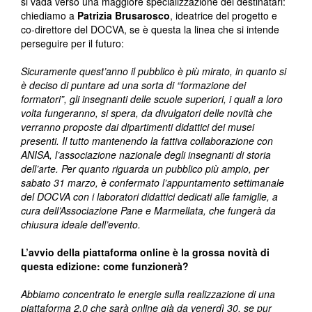
si vada verso una maggiore specializzazione dei destinatari:
chiediamo a
Patrizia Brusarosco
, ideatrice del progetto e
co-direttore del DOCVA, se è questa la linea che si intende
perseguire per il futuro:
Sicuramente quest’anno il pubblico è più mirato, in quanto si
è deciso di puntare ad una sorta di “formazione dei
formatori”, gli insegnanti delle scuole superiori, i quali a loro
volta fungeranno, si spera, da divulgatori delle novità che
verranno proposte dai dipartimenti didattici dei musei
presenti. Il tutto mantenendo la fattiva collaborazione con
ANISA, l’associazione nazionale degli insegnanti di storia
dell’arte. Per quanto riguarda un pubblico più ampio, per
sabato 31 marzo, è confermato l’appuntamento settimanale
del DOCVA con i laboratori didattici dedicati alle famiglie, a
cura dell’Associazione Pane e Marmellata, che fungerà da
chiusura ideale dell’evento.
L’avvio della piattaforma online è la grossa novità di
questa edizione: come funzionerà?
Abbiamo concentrato le energie sulla realizzazione di una
piattaforma 2.0 che sarà online già da venerdì 30, se pur