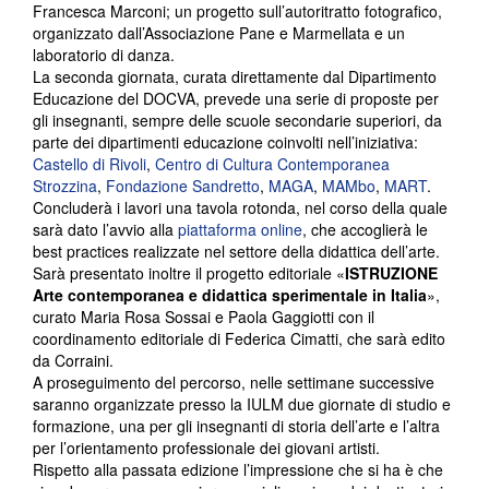
Francesca Marconi; un progetto sull’autoritratto fotografico,
organizzato dall’Associazione Pane e Marmellata e un
laboratorio di danza.
La seconda giornata, curata direttamente dal Dipartimento
Educazione del DOCVA, prevede una serie di proposte per
gli insegnanti, sempre delle scuole secondarie superiori, da
parte dei dipartimenti educazione coinvolti nell’iniziativa:
Castello di Rivoli
,
Centro di Cultura Contemporanea
Strozzina
,
Fondazione Sandretto
,
MAGA
,
MAMbo
,
MART
.
Concluderà i lavori una tavola rotonda, nel corso della quale
sarà dato l’avvio alla
piattaforma online
, che accoglierà le
best practices realizzate nel settore della didattica dell’arte.
Sarà presentato inoltre il progetto editoriale «
ISTRUZIONE
Arte contemporanea e didattica sperimentale in Italia
»,
curato Maria Rosa Sossai e Paola Gaggiotti con il
coordinamento editoriale di Federica Cimatti, che sarà edito
da Corraini.
A proseguimento del percorso, nelle settimane successive
saranno organizzate presso la IULM due giornate di studio e
formazione, una per gli insegnanti di storia dell’arte e l’altra
per l’orientamento professionale dei giovani artisti.
Rispetto alla passata edizione l’impressione che si ha è che