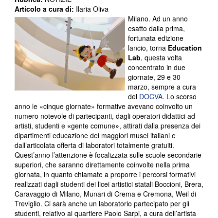
Articolo a cura di:
Ilaria Oliva
Milano. Ad un anno
esatto dalla prima,
fortunata edizione
lancio, torna
Education
Lab
, questa volta
concentrato in due
giornate, 29 e 30
marzo, sempre a cura
del
DOCVA
. Lo scorso
anno le «cinque giornate» formative avevano coinvolto un
numero notevole di partecipanti, dagli operatori didattici ad
artisti, studenti e
«
gente comune
»
, attirati dalla presenza dei
dipartimenti educazione dei maggiori musei italiani e
dall’articolata offerta di laboratori totalmente gratuiti.
Quest’anno l’attenzione è focalizzata sulle scuole secondarie
superiori, che saranno direttamente coinvolte nella prima
giornata, in quanto chiamate a proporre i percorsi formativi
realizzati dagli studenti dei licei artistici statali Boccioni, Brera,
Caravaggio di Milano, Munari di Crema e Cremona, Weil di
Treviglio. Ci sarà anche un laboratorio partecipato per gli
studenti, relativo al quartiere Paolo Sarpi, a cura dell’artista