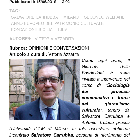
Pubblicato il:
15/06/2018 - 13:03
TAG:
SALVATORE CARRUBBA
MILANO
SECONDO WELFARE
ANNO EUROPEO DEL PATRIMONIO CULTURALE
FONDAZIONE SICILIA
IULM
AUTORE/I:
VITTORIA AZZARITA
Rubrica:
OPINIONI E CONVERSAZIONI
Articolo a cura di:
Vittoria Azzarita
Come ogni anno, Il
Giornale delle
Fondazioni è stato
invitato a intervenire nel
corso di “
Sociologia
dei processi
comunicativi e forme
del giornalismo
culturale
”, tenuto da
Salvatore Carrubba e
Antonio Troiano presso
l'Università IULM di Milano. In tale occasione abbiamo
incontrato
Salvatore Carrubba
, persona di riferimento del