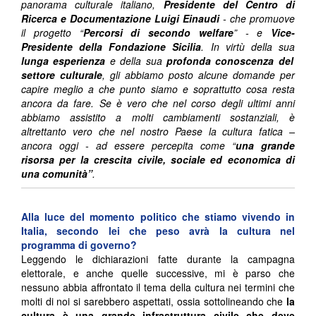
panorama culturale italiano,
Presidente del Centro di
Ricerca e Documentazione Luigi Einaudi
- che promuove
il progetto “
Percorsi di secondo welfare
” - e
Vice-
Presidente della Fondazione Sicilia
. In virtù della sua
lunga esperienza
e della sua
profonda conoscenza del
settore culturale
, gli abbiamo posto alcune domande per
capire meglio a che punto siamo e soprattutto cosa resta
ancora da fare. Se è vero che nel corso degli ultimi anni
abbiamo assistito a molti cambiamenti sostanziali, è
altrettanto vero che nel nostro Paese la cultura fatica –
ancora oggi - ad essere percepita come “
una grande
risorsa per la crescita civile, sociale ed economica di
una comunità”
.
Alla luce del momento politico che stiamo vivendo in
Italia, secondo lei che peso avrà la cultura nel
programma di governo?
Leggendo le dichiarazioni fatte durante la campagna
elettorale, e anche quelle successive, mi è parso che
nessuno abbia affrontato il tema della cultura nei termini che
molti di noi si sarebbero aspettati, ossia sottolineando che
la
cultura è una grande infrastruttura civile che deve