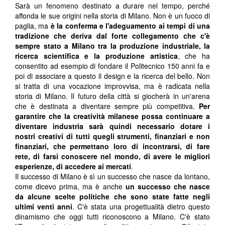
Sarà un fenomeno destinato a durare nel tempo, perché
affonda le sue origini nella storia di Milano. Non è un fuoco di
paglia, ma
è la conferma e l'adeguamento ai tempi di una
tradizione che deriva dal forte collegamento che c'è
sempre stato a Milano tra la produzione industriale, la
ricerca scientifica e la produzione artistica
, che ha
consentito ad esempio di fondare il Politecnico 150 anni fa e
poi di associare a questo il design e la ricerca del bello. Non
si tratta di una vocazione improvvisa, ma è radicata nella
storia di Milano. Il futuro della città si giocherà in un'arena
che è destinata a diventare sempre più competitiva.
Per
garantire che la creatività milanese possa continuare a
diventare industria sarà quindi necessario dotare i
nostri creativi di tutti quegli strumenti, finanziari e non
finanziari, che permettano loro di incontrarsi, di fare
rete, di farsi conoscere nel mondo, di avere le migliori
esperienze, di accedere ai mercati
.
Il successo di Milano è sì un successo che nasce da lontano,
come dicevo prima, ma è anche
un successo che nasce
da alcune scelte politiche che sono state fatte negli
ultimi venti anni
. C'è stata una progettualità dietro questo
dinamismo che oggi tutti riconoscono a Milano. C'è stato