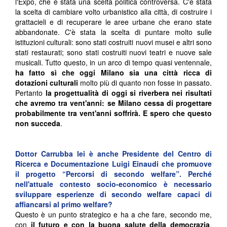
l'Expo, che è stata una scelta politica controversa. C'è stata
la scelta di cambiare volto urbanistico alla città, di costruire i
grattacieli e di recuperare le aree urbane che erano state
abbandonate. C'è stata la scelta di puntare molto sulle
istituzioni culturali: sono stati costruiti nuovi musei e altri sono
stati restaurati; sono stati costruiti nuovi teatri e nuove sale
musicali. Tutto questo, in un arco di tempo quasi ventennale,
ha fatto sì che oggi Milano sia una città ricca di
dotazioni culturali
molto più di quanto non fosse in passato.
Pertanto
la progettualità di oggi si riverbera nei risultati
che avremo tra vent'anni: se Milano cessa di progettare
probabilmente tra vent'anni soffrirà. E spero che questo
non succeda
.
Dottor Carrubba lei è anche Presidente del
Centro di
Ricerca e Documentazione Luigi Einaudi
che promuove
il progetto “
Percorsi di secondo welfare
”. Perché
nell'attuale contesto socio-
economico è necessario
sviluppare esperienze di secondo welfare capaci di
affiancarsi al primo welfare?
Questo è un punto strategico e ha a che fare, secondo me,
con
il futuro e con la buona salute della democrazia
.