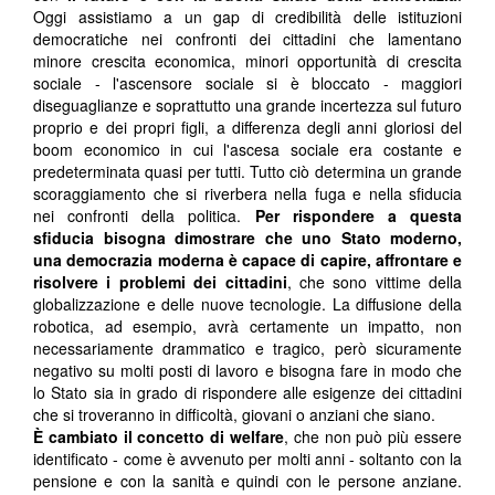
Oggi assistiamo a un gap di credibilità delle istituzioni
democratiche nei confronti dei cittadini che lamentano
minore crescita economica, minori opportunità di crescita
sociale - l'ascensore sociale si è bloccato - maggiori
diseguaglianze e soprattutto una grande incertezza sul futuro
proprio e dei propri figli, a differenza degli anni gloriosi del
boom economico in cui l'ascesa sociale era costante e
predeterminata quasi per tutti. Tutto ciò determina un grande
scoraggiamento che si riverbera nella fuga e nella sfiducia
nei confronti della politica.
Per rispondere a questa
sfiducia bisogna dimostrare che uno Stato moderno,
una democrazia moderna è capace di capire, affrontare e
risolvere i problemi dei cittadini
, che sono vittime della
globalizzazione e delle nuove tecnologie. La diffusione della
robotica, ad esempio, avrà certamente un impatto, non
necessariamente drammatico e tragico, però sicuramente
negativo su molti posti di lavoro e bisogna fare in modo che
lo Stato sia in grado di rispondere alle esigenze dei cittadini
che si troveranno in difficoltà, giovani o anziani che siano.
È
cambiato il concetto di welfare
, che non può più essere
identificato - come è avvenuto per molti anni - soltanto con la
pensione e con la sanità e quindi con le persone anziane.