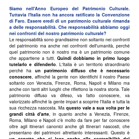
Siamo nell'Anno Europeo del Patrimonio Culturale.
Tuttavia l'Italia non ha ancora ratificato la Convenzione
di Faro. Essere eredi di un patrimonio culturale rimanda
a delle responsabilità. Che responsabilità abbiamo oggi
nei confronti del nostro patrimonio culturale?
Le responsabilità sono grandissime non soltanto nei confronti
del patrimonio ma anche nei confronti dell'umanità, perché
quel patrimonio non è nostro ma è un patrimonio comune
che appartiene a tutti.
Quindi dobbiamo in primo luogo
tutelarlo e difenderlo
. L'Italia è un territorio straordinario
perché ha
un patrimonio diffuso che è necessario
conoscere
, affinché la gente non identifichi il nostro Paese
soltanto con Venezia, Firenze, Roma, Napoli e Milano ma
anche con tanti altri luoghi che riflettono la nostra storia. Tale
patrimonio diffuso va difeso, va fatto conoscere, va
valorizzato affinché la gente impari a scoprire l'Italia e tutta la
sua ricchezza nascosta. Ma
questo vale a sua volta per le
grandi città d'arte
, in quanto anche a Venezia, Firenze,
Roma, Milano e Napoli c'è molto da fare per far conoscere
oltre agli itinerari canonici anche gli itinerari nascosti, che
presentano dei patrimoni altrettanto interessanti. Questo è
un aspetto che si lega anche alla sostenibilità del