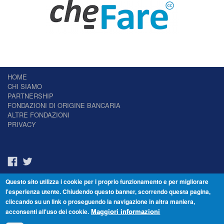
HOME
CHI SIAMO
PARTNERSHIP
FONDAZIONI DI ORIGINE BANCARIA
ALTRE FONDAZIONI
PRIVACY
Questo sito utilizza i cookie per i proprio funzionamento e per migliorare
Il Giornale delle Fondazioni - Periodico telematico
l'esperienza utente. Chiudendo questo banner, scorrendo questa pagina,
Reg. Tribunale n.7 del 22/07/2014 – ISSN 2421-2466
cliccando su un link o proseguendo la navigazione in altra maniera,
© Fondazione Venezia 2000 - Dorsoduro 3488/U - 30123 Venezia - Italia -
acconsenti all'uso dei cookie.
C.F. 94046390277
Maggiori informazioni