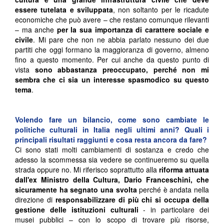
essere tutelata e sviluppata
, non soltanto per le ricadute
economiche che può avere – che restano comunque rilevanti
– ma anche
per la sua importanza di carattere sociale e
civile
. Mi pare che non ne abbia parlato nessuno dei due
partiti che oggi formano la maggioranza di governo, almeno
fino a questo momento. Per cui anche da questo punto di
vista
sono abbastanza preoccupato, perché non mi
sembra che ci sia un interesse spasmodico su questo
tema
.
Volendo fare un bilancio, come sono cambiate le
politiche culturali in Italia negli ultimi anni? Quali i
principali risultati raggiunti e cosa resta ancora da fare?
Ci sono stati molti cambiamenti di sostanza e credo che
adesso la scommessa sia vedere se continueremo su quella
strada oppure no. Mi riferisco soprattutto alla
riforma attuata
dall'ex Ministro della Cultura, Dario Franceschini, che
sicuramente ha segnato una svolta
perché è andata nella
direzione di
responsabilizzare di più chi si occupa della
gestione delle istituzioni culturali
- in particolare dei
musei pubblici – con lo scopo di trovare più risorse,