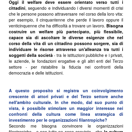
Oggi il welfare deve essere orientato verso tutti i
cittadini
, seguendo e individuando i diversi momenti di crisi
che le persone possono attraversare nel corso della loro vita:
per esempio, il cinquantenne che perde il lavoro oppure il
venticinquenne che ha difficoltà a trovare un lavoro.
Bisogna
costruire un welfare più partecipato, più flessibile,
capace sia di ascoltare le diverse esigenze che nel
corso della vita di un cittadino possono sorgere, sia di
individuare le risorse attraverso un'alleanza tra tutti i
soggetti della società
- tra le istituzioni pubbliche e i privati,
le aziende, le fondazioni erogative e gli altri enti del Terzo
settore - per ristabilire la fiducia nei confronti della
democrazia e delle istituzioni.
A questo proposito si registra un coinvolgimento
crescente di attori privati e del Terzo settore anche
nell'ambito culturale. In che modo, dal suo punto di
vista, è possibile stimolare un maggior interesse nei
confronti della cultura come linea strategica di
investimento per le organizzazioni filantropiche?
Secondo me bisogna convincere le organizzazioni
filantropiche - e non tutte ne sono convinte - che
la cultura