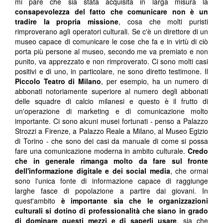
mi pare che sia stata acquisita in larga misura la
consapevolezza del fatto che comunicare non è un
tradire la propria missione
, cosa che molti puristi
rimproverano agli operatori culturali. Se c'è un direttore di un
museo capace di comunicare le cose che fa e in virtù di ciò
porta più persone al museo, secondo me va premiato e non
punito, va apprezzato e non rimproverato. Ci sono molti casi
positivi e di uno, in particolare, ne sono diretto testimone. Il
Piccolo Teatro di Milano
, per esempio, ha un numero di
abbonati notoriamente superiore al numero degli abbonati
delle squadre di calcio milanesi e questo è il frutto di
un'operazione di marketing e di comunicazione molto
importante. Ci sono alcuni musei fortunati - penso a Palazzo
Strozzi a Firenze, a Palazzo Reale a Milano, al Museo Egizio
di Torino - che sono dei casi da manuale di come si possa
fare una comunicazione moderna in ambito culturale.
Credo
che in generale rimanga molto da fare sul fronte
dell'informazione digitale e dei social media
, che ormai
sono l'unica fonte di informazione capace di raggiunge
larghe fasce di popolazione a partire dai giovani. In
quest'ambito
è importante sia che le organizzazioni
culturali si dotino di professionalità che siano in grado
di dominare questi mezzi e di saperli usare
, sia che