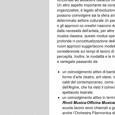
Un altro aspetto importante da consid
organizzative, è legato all'evoluzi
possono coinvolgere sia la sfera arti
determinato settore culturale (in par
e gli approcci co-creativi nascono da
dalla necessità dell'artista, per altr
musica classica, questo modus oper
profonda ri-concettualizzazione delle 
nuovi approcci suggeriscono modelli
considerevole sui tempi di lavoro di t
percepita. Inoltre, le modalità e le 
e variegate passando da:
un coinvolgimento attivo di bamb
forme d’arte (teatro, arti visive,
caldi del contemporaneo, come 
dell’Argine, che ha visto il coin
spettacolo teatrale;
un coinvolgimento attivo in ter
Rivoli Musica/Officina Musica
scuola-lavoro sono chiamati a g
anche l’Orchestra Filarmonica di