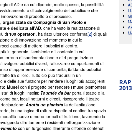
tegie di AD e da cui dipende, molto spesso, la possibilità
A
avvicinamento e di coinvolgimento del pubblico e che
L
 innovazione di prodotto o di processo.
G
M
o, organizzata da Compagnia di San Paolo e
A
nte e dedicata all’AD
, che ha visto la realizzazione di
M
iù di
100 operatori
, ha dato ulteriore conferma
[2]
di quali
azione e di innovazione nel momento in cui le
rocci capaci di mettere i pubblici al centro.
 più in generale, l’ambiente e il contesto in cui
 terreno di sperimentazione e di ri-progettazione
 coinvolgere pubblici diversi, rafforzarne comportamenti di
senso di appartenenza e di comunità, ibridando pubblici
tatto tra di loro. Tutto ciò può tradursi in un
 e delle sue funzioni per rendere i luoghi più accoglienti
RAP
to Musei
con il progetto per rendere i musei piemontesi
2013
ista” di luoghi insoliti:
Tournée da bar
porta il teatro e la
 come bar, locali notturni e circoli, riscoprendo il teatro
rtecipazione;
Adotta un pianista
fa dell’abitazione
certo, in una logica di rottura rispetto al confine tra spazio
 modalità nuove e meno formali di fruizione, favorendo la
oinvolgendo direttamente i residenti nell’organizzazione
ovimento
con un furgoncino itinerante diffonde contenuti