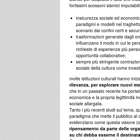
fortissimi scossoni sismici imputabili
insicurezza sociale ed economica
paradigmi e modelli nel traghettar
scenario dai confini certi e secur
trasformazioni generate dagli orm
influenzano il modo in cui le pe
richieste di esperienze più pers
opportunità collaborative;
sempre più stringente contrazion
sociale della cultura come inves
molte istituzioni culturali hanno iniz
rilevanza, per esplorare nuovi mo
che in un passato recente ha portato
economica e la propria legittimità 
sociale allargata.
Tanto i più recenti studi sul tema, 
paradigma che mette il pubblico al c
evidenziano come questa visione (o 
ripensamento da parte delle organ
su chi debba esserne il destinata