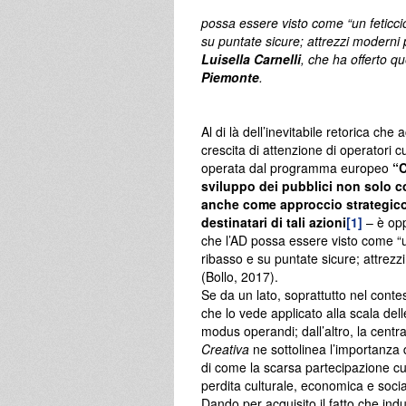
possa essere visto come “un feticcio
su puntate sicure; attrezzi moderni 
Luisella Carnelli
, che ha offerto que
Piemonte
.
Al di là dell’inevitabile retorica c
crescita di attenzione di operatori c
operata dal programma europeo
“C
sviluppo dei pubblici non solo c
anche come approccio strategico e
destinatari di tali azioni
[1]
– è opp
che l’AD possa essere visto come “un
ribasso e su puntate sicure; attrezz
(Bollo, 2017).
Se da un lato, soprattutto nel cont
che lo vede applicato alla scala dell
modus operandi; dall’altro, la centr
Creativa
ne sottolinea l’importanza d
di come la scarsa partecipazione cu
perdita culturale, economica e socia
Dando per acquisito il fatto che ind