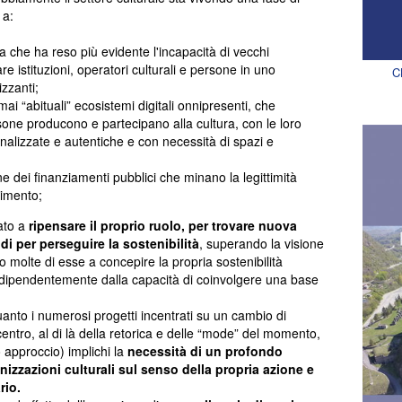
 a:
 che ha reso più evidente l'incapacità di vecchi
e istituzioni, operatori culturali e persone in uno
C
izzanti;
ai “abituali” ecosistemi digitali onnipresenti, che
rsone producono e partecipano alla cultura, con le loro
onalizzate e autentiche e con necessità di spazi e
e dei finanziamenti pubblici che minano la legittimità
timento;
iato a
ripensare il proprio ruolo, per trovare nuova
di per perseguire la sostenibilità
, superando la visione
 molte di esse a concepire la propria sostenibilità
indipendentemente dalla capacità di coinvolgere una base
quanto i numerosi progetti incentrati su un cambio di
entro, al di là della retorica e delle “mode” del momento,
approccio) implichi la
necessità di un profondo
izzazioni culturali sul senso della propria azione e
rio.