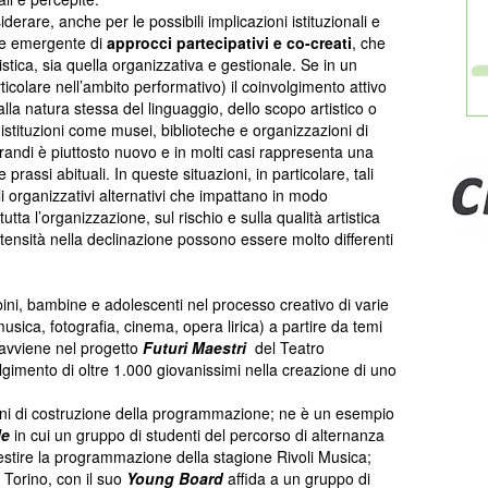
erare, anche per le possibili implicazioni istituzionali e
one emergente di
approcci partecipativi e co-creati
, che
stica, sia quella organizzativa e gestionale. Se in un
ticolare nell’ambito performativo) il coinvolgimento attivo
lla natura stessa del linguaggio, dello scopo artistico o
e istituzioni come musei, biblioteche e organizzazioni di
andi è piuttosto nuovo e in molti casi rappresenta una
prassi abituali. In queste situazioni, in particolare, tali
 organizzativi alternativi che impattano in modo
utta l’organizzazione, sul rischio e sulla qualità artistica
intensità nella declinazione possono essere molto differenti
ini, bambine e adolescenti nel processo creativo di varie
 musica, fotografia, cinema, opera lirica) a partire da temi
avviene nel progetto
Futuri Maestri
del Teatro
volgimento di oltre 1.000 giovanissimi nella creazione di uno
mini di costruzione della programmazione; ne è un esempio
le
in cui un gruppo di studenti del percorso di alternanza
estire la programmazione della stagione Rivoli Musica;
 Torino, con il suo
Young Board
affida a un gruppo di