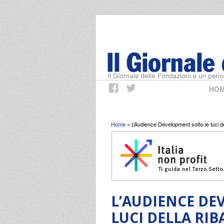
HO
Tu sei qui
Home
» L’Audience Development sotto le luci del
L’AUDIENCE DE
LUCI DELLA RIB