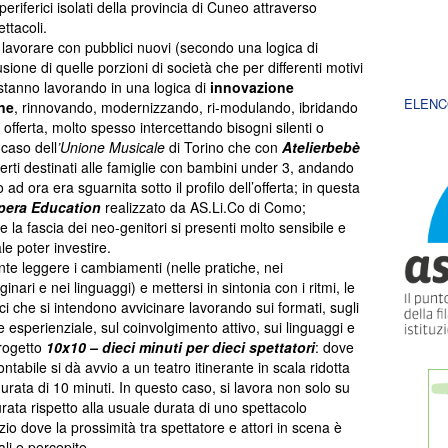
 periferici isolati della provincia di Cuneo attraverso
ettacoli.
lavorare con pubblici nuovi (secondo una logica di
usione di quelle porzioni di società che per differenti motivi
stanno lavorando in una logica di
innovazione
ELENC
one
, rinnovando, modernizzando, ri-modulando, ibridando
i offerta, molto spesso intercettando bisogni silenti o
 caso dell
’Unione Musicale
di Torino che con
Atelierbebè
certi destinati alle famiglie con bambini under 3, andando
d ora era sguarnita sotto il profilo dell’offerta; in questa
pera Education
realizzato da AS.Li.Co di Como;
 la fascia dei neo-genitori si presenti molto sensibile e
le poter investire.
nte leggere i cambiamenti (nelle pratiche, nei
nari e nei linguaggi) e mettersi in sintonia con i ritmi, le
i che si intendono avvicinare lavorando sui formati, sugli
e esperienziale, sul coinvolgimento attivo, sui linguaggi e
progetto
10x10 – dieci minuti per dieci spettatori
: dove
tabile si dà avvio a un teatro itinerante in scala ridotta
urata di 10 minuti. In questo caso, si lavora non solo su
urata rispetto alla usuale durata di uno spettacolo
o dove la prossimità tra spettatore e attori in scena è
li e percepite.