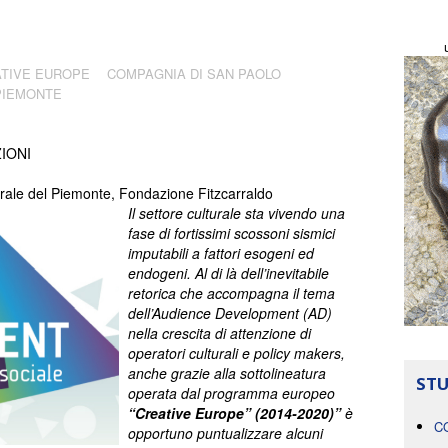
TIVE EUROPE
COMPAGNIA DI SAN PAOLO
PIEMONTE
IONI
turale del Piemonte, Fondazione Fitzcarraldo
Il settore culturale sta vivendo una
fase di fortissimi scossoni sismici
imputabili a fattori esogeni ed
endogeni. Al di là dell’inevitabile
retorica che accompagna il tema
dell’Audience Development (AD)
nella crescita di attenzione di
operatori culturali e policy makers,
anche grazie alla sottolineatura
STU
operata dal programma europeo
“Creative Europe” (2014-2020)”
è
C
opportuno puntualizzare alcuni