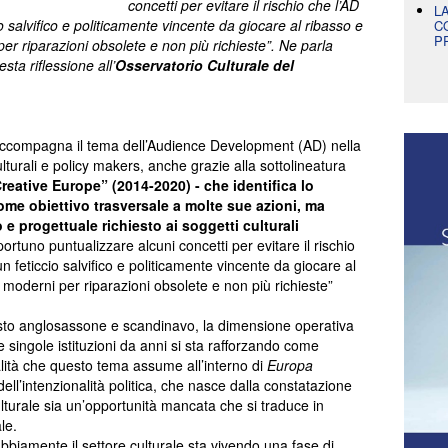
concetti per evitare il rischio che l’AD
L
 salvifico e politicamente vincente da giocare al ribasso e
C
P
per riparazioni obsolete e non più richieste”. Ne parla
sta riflessione all’
Osservatorio Culturale del
he accompagna il tema dell’Audience Development (AD) nella
ulturali e policy makers, anche grazie alla sottolineatura
reative Europe” (2014-2020) - che identifica lo
ome obiettivo trasversale a molte sue azioni, ma
 progettuale richiesto ai soggetti culturali
ortuno puntualizzare alcuni concetti per evitare il rischio
 feticcio salvifico e politicamente vincente da giocare al
i moderni per riparazioni obsolete e non più richieste”
esto anglosassone e scandinavo, la dimensione operativa
e singole istituzioni da anni si sta rafforzando come
alità che questo tema assume all’interno di
Europa
ell’intenzionalità politica, che nasce dalla constatazione
lturale sia un’opportunità mancata che si traduce in
le.
ubbiamente il settore culturale sta vivendo una fase di