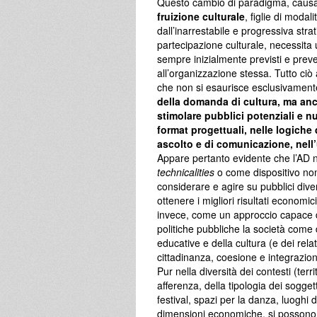
Questo cambio di paradigma, causa 
fruizione culturale
, figlie di moda
dall’inarrestabile e progressiva stra
partecipazione culturale, necessit
sempre inizialmente previsti e prevedi
all’organizzazione stessa. Tutto ciò 
che non si esaurisce esclusivamente
della domanda di cultura, ma anc
stimolare pubblici potenziali e 
format progettuali, nelle logiche
ascolto e di comunicazione, nell’
Appare pertanto evidente che l’AD 
technicalities
o come dispositivo nom
considerare e agire su pubblici dive
ottenere i migliori risultati economic
invece, come un approccio capace di
politiche pubbliche la società come d
educative e della cultura (e dei rela
cittadinanza, coesione e integrazion
Pur nella diversità dei contesti (territ
afferenza, della tipologia dei soggetti
festival, spazi per la danza, luoghi
dimensioni economiche, si possono r