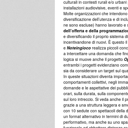
culturali in contesti rurali e/o urbani
installazioni audiovisive, eventi e sp
Molte organizzazioni che intendono 
diversificazione dell’utenza e di incl
ne sono escluse) hanno lavorato e 
dell’offerta e della programmazi
e diversificando il proprio sistema d
incentivandone di nuovi. È questo il
e
Noteingioco
realizza piccoli con
a intercettare una domanda che fino a
logica si muove anche il progetto
O
entrambi i progetti evidenziano come
sia da considerare un target sul qua
In queste situazioni diventa importa
comportamenti collettivi, negli immagi
domande e le aspettative dei pubblic
orari, sulla durata, sulla component
sul loro intreccio. Si veda anche il 
grazie a una struttura leggera e smon
con 10 sedute con spettacoli della d
un format alternativo in termini di d
performativo, ma anche su uno spazi
funzionale ad abbattere distanze rea