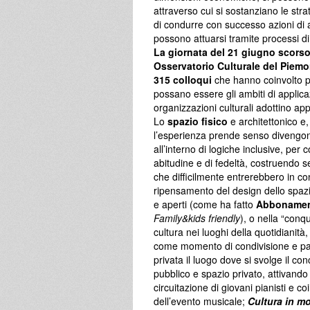
attraverso cui si sostanziano le stra
di condurre con successo azioni di 
possono attuarsi tramite processi di
La giornata del 21 giugno scors
Osservatorio Culturale del Piemo
315 colloqui
che hanno coinvolto p
possano essere gli ambiti di applic
organizzazioni culturali adottino app
Lo
spazio fisico
e architettonico e,
l’esperienza prende senso divengono
all’interno di logiche inclusive, per
abitudine e di fedeltà, costruendo 
che difficilmente entrerebbero in con
ripensamento del design dello spazio
e aperti (come ha fatto
Abbonamen
Family&kids friendly
), o nella “conqu
cultura nei luoghi della quotidianità,
come momento di condivisione e pa
privata il luogo dove si svolge il con
pubblico e spazio privato, attivando
circuitazione di giovani pianisti e c
dell’evento musicale;
Cultura in m