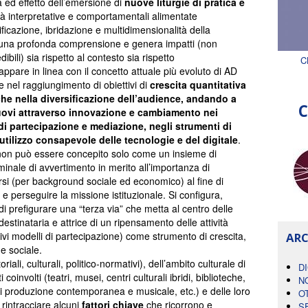
ed effetto dell’emersione di
nuove liturgie di pratica e
lità interpretative e comportamentali alimentate
tificazione, ibridazione e multidimensionalità della
a una profonda comprensione e genera impatti (non
bili) sia rispetto al contesto sia rispetto
C
appare in linea con il concetto attuale più evoluto di AD
 nel raggiungimento di obiettivi di
crescita quantitativa
he nella diversificazione dell’audience, andando a
C
nuovi attraverso innovazione e cambiamento nei
 di partecipazione e mediazione, negli strumenti di
utilizzo consapevole delle tecnologie e del digitale
.
non può essere concepito solo come un insieme di
inale di avvertimento in merito all’importanza di
rsi (per background sociale ed economico) al fine di
i e perseguire la missione istituzionale. Si configura,
 prefigurare una “terza via” che metta al centro delle
estinataria e attrice di un ripensamento delle attività
tivi modelli di partecipazione) come strumento di crescita,
ARC
e sociale.
oriali, culturali, politico-normativi), dell’ambito culturale di
D
 coinvolti (teatri, musei, centri culturali ibridi, biblioteche,
N
 di produzione contemporanea e musicale, etc.) e delle loro
O
intracciare alcuni
fattori chiave
che ricorrono e
S