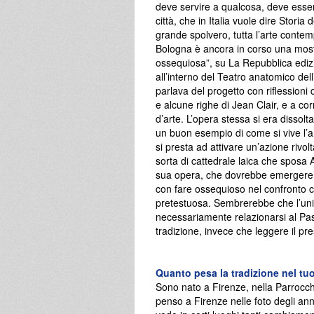
deve servire a qualcosa, deve esser
città, che in Italia vuole dire Stori
grande spolvero, tutta l’arte conte
Bologna è ancora in corso una most
ossequiosa”, su La Repubblica ediz
all’interno del Teatro anatomico del
parlava del progetto con riflessioni 
e alcune righe di Jean Clair, e a co
d’arte. L’opera stessa si era dissol
un buon esempio di come si vive l’a
si presta ad attivare un’azione rivolt
sorta di cattedrale laica che sposa 
sua opera, che dovrebbe emergere i
con fare ossequioso nel confronto c
pretestuosa. Sembrerebbe che l’un
necessariamente relazionarsi al Pa
tradizione, invece che leggere il pr
Quanto pesa la tradizione nel tuo
Sono nato a Firenze, nella Parrocchi
penso a Firenze nelle foto degli an