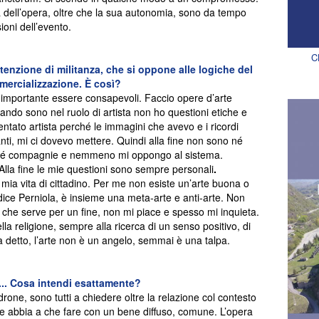
à dell’opera, oltre che la sua autonomia, sono da tempo
ioni dell’evento.
C
tenzione di militanza, che si oppone alle logiche del
mercializzazione.
È
così?
 importante essere consapevoli. Faccio opere d’arte
ndo sono nel ruolo di artista non ho questioni etiche e
ntato artista perché le immagini che avevo e i ricordi
nti, mi ci dovevo mettere. Quindi alla fine non sono né
 e né compagnie e nemmeno mi oppongo al sistema.
Alla fine le mie questioni sono sempre personali
.
a mia vita di cittadino. Per me non esiste un’arte buona o
 dice Perniola, è insieme una meta-arte e anti-arte. Non
e che serve per un fine, non mi piace e spesso mi inquieta.
lla religione, sempre alla ricerca di un senso positivo, di
detto, l’arte non è un angelo, semmai è una talpa.
... Cosa intendi esattamente?
rone, sono tutti a chiedere oltre la relazione col contesto
e abbia a che fare con un bene diffuso, comune. L’opera