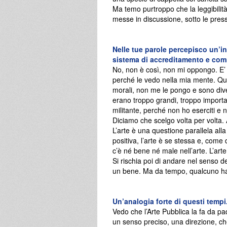
Ma temo purtroppo che la leggibilit
messe in discussione, sotto le press
Nelle tue parole percepisco un’in
sistema di accreditamento e com
No, non è così, non mi oppongo. E’
perché le vedo nella mia mente. Qua
morali, non me le pongo e sono dive
erano troppo grandi, troppo importa
militante, perché non ho eserciti
Diciamo che scelgo volta per volta. 
L’arte è una questione parallela all
positiva, l’arte è se stessa e, come
c’è né bene né male nell’arte. L’art
Si rischia poi di andare nel senso de
un bene. Ma da tempo, qualcuno ha 
Un’analogia forte di questi tempi
Vedo che l’Arte Pubblica la fa da pad
un senso preciso, una direzione, ch