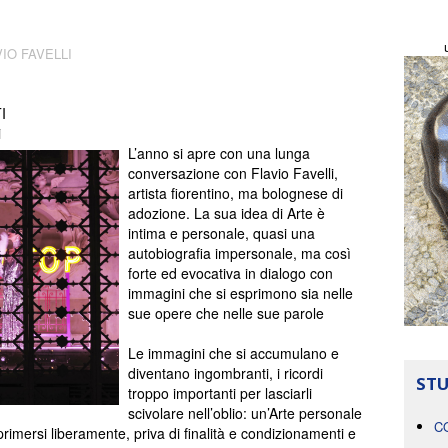
IO FAVELLI
I
i
L’anno si apre con una lunga
conversazione con Flavio Favelli,
artista fiorentino, ma bolognese di
adozione. La sua idea di Arte è
intima e personale, quasi una
autobiografia impersonale,
ma così
forte ed evocativa in dialogo con
immagini che si esprimono sia nelle
sue opere che nelle sue parole
Le immagini che si accumulano e
diventano ingombranti, i ricordi
STU
troppo importanti per lasciarli
scivolare nell’oblio: un’Arte personale
C
rimersi liberamente, priva di finalità e condizionamenti e