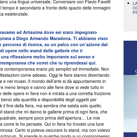
arlano una lingua universale. Conversare con Flavio Favelli
L
l tempo è secondario a fronte dello spazio delle immagini
C
P
a esistenziale.
i eravamo ad Artissima dove sei stato impegnato
spirata a Diego Armando Maradona. Ti abbiamo visto
uo percorso di ricerca, su un palco con un’azione dal
i opere nello stand delle gallerie che ti
o una riflessione molto importante sul senso e
contemporanea che vorrei che tu riprendessi qui.
di arte contemporanea erano più semplici ed immediate. Non
anifestazioni come adesso. Oggi le fiere stanno diventando
ria e nei musei. Il mondo dell’arte si dà appuntamento in
e meno tempo e vanno alle fiere dove si vede tutto in
 delle opere in fiera non è mirata a una corretta fruizione
 bensì alla quantità e disponibilità degli oggetti per
 è il fine della fiera, ma sembra che esista solo quello.
i stand che mi danno le gallerie prima di ogni fiera, che
 quadrate, sempre poco prima dell’apertura… Le mie
a come le ho pensate. Qui in fiera ho trovato una luce
uminosa. Certo si poteva oscurare lo stand, ma non volevo
 sanctorum. Si scende in qualche modo a un compromesso.