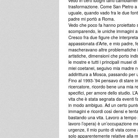
vedo in certi luoghi tanti cambiamen
trasformazione. Come San Pietro a
uguale, quando vado fra le due font
padre mi portò a Roma.
Vedo che poco fa hanno proiettato s
scomparendo, le uniche immagini amm
Cresco fra due figure che interpret
appassionata d’Arte, e mio padre, ferr
mascheravano altre problematiche in
artistiche, dimensioni che porto ind
le mostre e tutti i principali musei 
miei coetanei, seguivo mia madre ne
addirittura a Mosca, passando per 
Fino al 1993-’94 pensavo di stare in
ricercatore, ricordo bene una mia re
specifici, per amore dello studio. L
vita che è stata segnata da eventi fa
in modo ambiguo. Ad un certo punto 
immagini e ricordi così densi e ten
bastando una vita. Lavoro a tempo 
lavoro l’opera) è un’occupazione met
urgenze, il mio punto di vista come 
solo apparentemente relative alla m