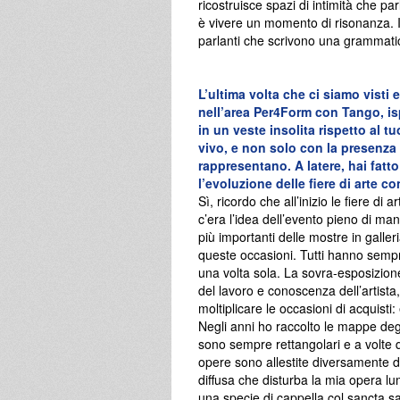
ricostruisce spazi di intimità che p
è vivere un momento di risonanza. I
parlanti che scrivono una grammatic
L’ultima volta che ci siamo vist
nell’area Per4Form con Tango, i
in un veste insolita rispetto al t
vivo, e non solo con la presenza d
rappresentano. A latere, hai fatt
l’evoluzione delle fiere di arte 
Sì, ricordo che all’inizio le fiere 
c’era l’idea dell’evento pieno di m
più importanti delle mostre in galle
queste occasioni. Tutti hanno sempr
una volta sola. La sovra-esposizione
del lavoro e conoscenza dell’artista,
moltiplicare le occasioni di acquisti:
Negli anni ho raccolto le mappe degl
sono sempre rettangolari e a volte
opere sono allestite diversamente d
diffusa che disturba la mia opera l
una specie di cappella col sancta