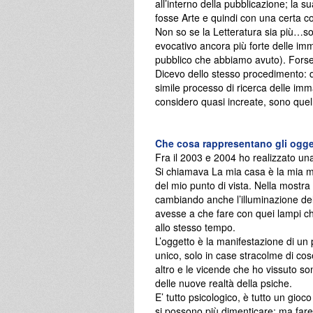
all’interno della pubblicazione; la 
fosse Arte e quindi con una certa c
Non so se la Letteratura sia più…so
evocativo ancora più forte delle imm
pubblico che abbiamo avuto). Forse
Dicevo dello stesso procedimento:
simile processo di ricerca delle i
considero quasi increate, sono quell
Che cosa rappresentano gli ogget
Fra il 2003 e 2004 ho realizzato una
Si chiamava La mia casa è la mia me
del mio punto di vista. Nella mostra
cambiando anche l’illuminazione del
avesse a che fare con quei lampi che
allo stesso tempo.
L’oggetto è la manifestazione di un 
unico, solo in case stracolme di co
altro e le vicende che ho vissuto 
delle nuove realtà della psiche.
E’ tutto psicologico, è tutto un gioc
si possono più dimenticare; ma fare