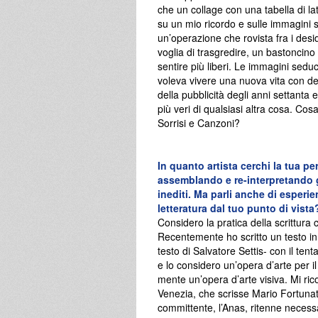
che un collage con una tabella di lat
su un mio ricordo e sulle immagini s
un’operazione che rovista fra i deside
voglia di trasgredire, un bastoncino
sentire più liberi. Le immagini sedu
voleva vivere una nuova vita con dei
della pubblicità degli anni settant
più veri di qualsiasi altra cosa. C
Sorrisi e Canzoni?
In quanto artista cerchi la tua p
assemblando e re-interpretando gli
inediti. Ma parli anche di esperie
letteratura dal tuo punto di vista
Considero la pratica della scrittura
Recentemente ho scritto un testo in
testo di Salvatore Settis- con il ten
e lo considero un’opera d’arte per i
mente un’opera d’arte visiva. Mi ri
Venezia, che scrisse Mario Fortunat
committente, l’Anas, ritenne necessa