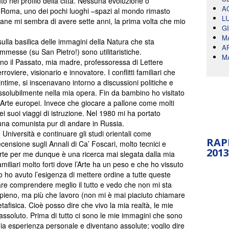
to nel profilo della città. Nessuna evoluzione o
A
 Roma, uno dei pochi luoghi –spazi al mondo rimasto
L
ane mi sembra di avere sette anni, la prima volta che mio
G
M
ulla basilica delle immagini della Natura che sta
A
esse (su San Pietro!) sono utilitaristiche.
M
ano il Passato, mia madre, professoressa di Lettere
oviere, visionario e innovatore. I conflitti familiari che
time, si inscenavano intorno a discussioni politiche e
issolubilmente nella mia opera. Fin da bambino ho visitato
di Arte europei. Invece che giocare a pallone come molti
i suoi viaggi di istruzione. Nel 1980 mi ha portato
una comunista pur di andare in Russia.
 Università e continuare gli studi orientali come
RAP
censione sugli Annali di Ca’ Foscari, molto tecnici e
2013
’Arte per me dunque è una ricerca mai slegata dalla mia
miliari molto forti dove l’Arte ha un peso e che ho vissuto
ho avuto l’esigenza di mettere ordine a tutte queste
tare comprendere meglio il tutto e vedo che non mi sta
pieno, ma più che lavoro (non mi è mai piaciuto chiamare
afisica. Cioè posso dire che vivo la mia realtà, le mie
assoluto. Prima di tutto ci sono le mie immagini che sono
ia esperienza personale e diventano assolute; voglio dire