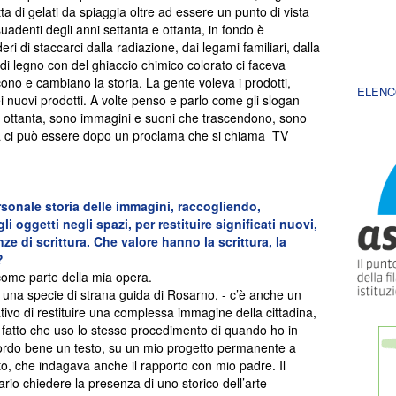
ta di gelati da spiaggia oltre ad essere un punto di vista
uadenti degli anni settanta e ottanta, in fondo è
ri di staccarci dalla radiazione, dai legami familiari, dalla
 di legno con del ghiaccio chimico colorato ci faceva
cono e cambiano la storia. La gente voleva i prodotti,
ELENC
 nuovi prodotti. A volte penso e parlo come gli slogan
a e ottanta, sono immagini e suoni che trascendono, sono
osa ci può essere dopo un proclama che si chiama TV
ersonale storia delle immagini, raccogliendo,
 oggetti negli spazi, per restituire significati nuovi,
nze di scrittura. Che valore hanno la scrittura, la
?
 come parte della mia opera.
 una specie di strana guida di Rosarno, - c’è anche un
tativo di restituire una complessa immagine della cittadina,
l fatto che uso lo stesso procedimento di quando ho in
cordo bene un testo, su un mio progetto permanente a
o, che indagava anche il rapporto con mio padre. Il
rio chiedere la presenza di uno storico dell’arte