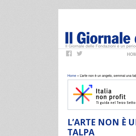
HO
Tu sei qui
Home
» L’arte non è un angelo, semmai una ta
L’ARTE NON È 
TALPA