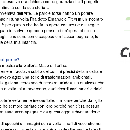
sua presenza era richiesta come garanzia che il progetto
ontinuità con la sua storia…
vversiva dell’Arte. Le parole forse hanno un potere
agini (una volta l’ha detto Emanuele Trevi in un incontro
 è per questo che ho fatto opere con scritte e insegne…
 quando scrivo e quando penso ad un’opera attuo un
mmagini che sono come sospese e mi accompagnano, le
e della mia infanzia.
ti per te?
 mostra alla Galleria Maze di Torino.
nte e tracciava subito dei confini precisi della mostra e
 avevo agito una serie di trasformazioni ambientali,
la galleria, cercando di ricreare un’idea, un qualcosa che
 a volte mi attraversano, quei ricordi così amari e dolci
potere veramente inesauribile, ma forse perché da figlio
se ho sempre parlato con loro perché non c’era nessun
sono state accompagnate da questi oggetti diventandone
o di specchi e immagini con a volte timbri di voce che non
 opere con questa scia magica vuole dire anche fare di