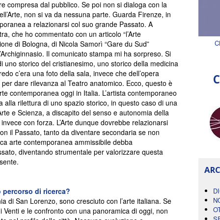
e compresa dal pubblico. Se poi non si dialoga con la
a dell’Arte, non si va da nessuna parte. Guarda Firenze, in
mporanea a relazionarsi col suo grande Passato. A
ra, che ho commentato con un articolo “l’Arte
C
ione di Bologna, di Nicola Samorì “Gare du Sud”
l’Archiginnasio. Il comunicato stampa mi ha sorpreso. Si
di uno storico del cristianesimo, uno storico della medicina
rredo c’era una foto della sala, invece che dell’opera
C
ta per dare rilevanza al Teatro anatomico. Ecco, questo è
rte contemporanea oggi in Italia. L’artista contemporaneo
a alla rilettura di uno spazio storico, in questo caso di una
Arte e Scienza, a discapito del senso e autonomia della
nvece con forza. L’Arte dunque dovrebbe relazionarsi
on il Passato, tanto da diventare secondaria se non
ica arte contemporanea ammissibile debba
ssato, diventando strumentale per valorizzare questa
esente.
ARC
 percorso di ricerca?
D
N
a di San Lorenzo, sono cresciuto con l’arte italiana. Se
O
ni Venti e le confronto con una panoramica di oggi, non
S