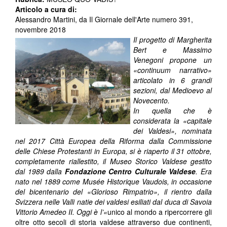
Articolo a cura di:
Alessandro Martini, da Il Giornale dell'Arte numero 391,
novembre 2018
Il progetto di Margherita
Bert e Massimo
Venegoni propone un
«continuum narrativo»
articolato in 6 grandi
sezioni, dal Medioevo al
Novecento.
In quella che è
considerata la «capitale
dei Valdesi», nominata
nel 2017 Città Europea della Riforma dalla Commissione
delle Chiese Protestanti in Europa, si è riaperto il 31 ottobre,
completamente riallestito, il Museo Storico Valdese gestito
dal 1989 dalla
Fondazione Centro Culturale Valdese
. Era
nato nel 1889 come Musée Historique Vaudois, in occasione
del bicentenario del «Glorioso Rimpatrio», il rientro dalla
Svizzera nelle Valli natie dei valdesi esiliati dal duca di Savoia
Vittorio Amedeo II. Oggi è l’«
unico al mondo a ripercorrere gli
oltre otto secoli di storia valdese attraverso due continenti,