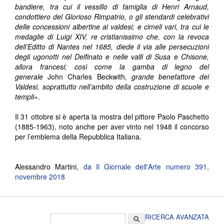
bandiere, tra cui il vessillo di famiglia di Henri Arnaud,
condottiero del Glorioso Rimpatrio, o gli stendardi celebrativi
delle concessioni albertine ai valdesi; e cimeli vari, tra cui le
medaglie di Luigi XIV, re cristianissimo che, con la revoca
dell’Editto di Nantes nel 1685, diede il via alle persecuzioni
degli ugonotti nel Delfinato e nelle valli di Susa e Chisone,
allora francesi; così come la gamba di legno del
generale
John Charles Beckwith
, grande benefattore dei
Valdesi, soprattutto nell’ambito della costruzione di scuole e
templi
».
Il 31 ottobre si è aperta la mostra del pittore Paolo Paschetto
(1885-1963), noto anche per aver vinto nel 1948 il concorso
per l’emblema della Repubblica Italiana.
Alessandro Martini,
da Il Giornale dell'Arte numero 391,
novembre 2018
Form di ricerca
Cerca
RICERCA AVANZATA