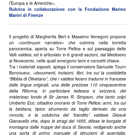
l’Europa e le Americhe».
Rubrica in collaborazione con la Fondazione Marino
Marini di Firenze
Il progetto di Margherita Bert e Massimo Venegoni propone
un «continuum narrativo» che culmina nella torretta
panoramica, aperta su Torre Pellice e sul paesaggio delle
Valli valdesi, ed è articolato in 6 grandi sezioni, dal Medioevo
al Novecento, nelle quali emergono temi e concetti chiave.
Tra i materiali esposti, spiega il conservatore Samuele Tourn
Boncoueur, «
documenti, incisioni, libri, tra cui la cosiddetta
“Bibbia di Olivetano”, che i valdesi fecero tradurre in francese
dalle lingue originali, una delle preziose 110 cinquecentine
della Riforma, in particolare tedesca e svizzera, del
misterioso fondo di Sir James R. Simpson, che tanto colpì
Umberto Eco, cittadino onorario di Torre Pellice; armi, tra cui
la beidana, tipico strumento da taglio derivato da una
roncola, e la colubrina del “bandito” valdese Giosuè
Gianavello che, dopo le stragi del 1655, difese le borgate di
montagna dalle truppe del duca di Savoia, redigendo anche
una sorta di primo manuale di istruzioni di guerriglia;