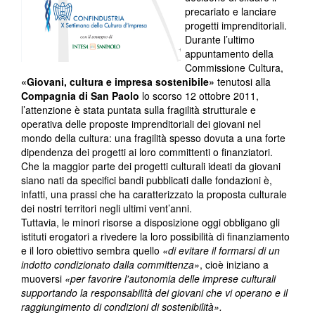
precariato e lanciare
progetti imprenditoriali.
Durante l’ultimo
appuntamento della
Commissione Cultura,
«Giovani, cultura e impresa sostenibile»
tenutosi alla
Compagnia di San Paolo
lo scorso 12 ottobre 2011,
l’attenzione è stata puntata sulla fragilità strutturale e
operativa delle proposte imprenditoriali dei giovani nel
mondo della cultura: una fragilità spesso dovuta a una forte
dipendenza dei progetti ai loro committenti o finanziatori.
Che la maggior parte dei progetti culturali ideati da giovani
siano nati da specifici bandi pubblicati dalle fondazioni è,
infatti, una prassi che ha caratterizzato la proposta culturale
dei nostri territori negli ultimi vent’anni.
Tuttavia, le minori risorse a disposizione oggi obbligano gli
istituti erogatori a rivedere la loro possibilità di finanziamento
e il loro obiettivo sembra quello
«di evitare il formarsi di un
indotto condizionato dalla committenza»
, cioè iniziano a
muoversi
«per favorire l'autonomia delle imprese culturali
supportando la responsabilità dei giovani che vi operano e il
raggiungimento di condizioni di sostenibilità».