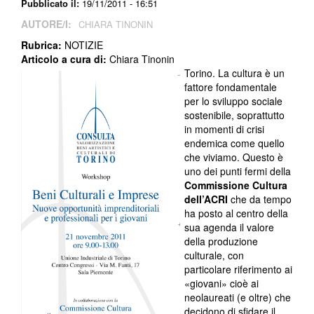
Pubblicato il:
19/11/2011 - 16:51
AUTORE/I:
CHIARA TINONIN
Rubrica:
NOTIZIE
Articolo a cura di:
Chiara Tinonin
Torino. La cultura è un
fattore fondamentale
per lo sviluppo sociale
sostenibile, soprattutto
in momenti di crisi
endemica come quello
che viviamo. Questo è
uno dei punti fermi della
Commissione Cultura
dell’ACRI
che da tempo
ha posto al centro della
sua agenda il valore
della produzione
culturale, con
particolare riferimento ai
«giovani» cioè ai
neolaureati (e oltre) che
decidono di sfidare il