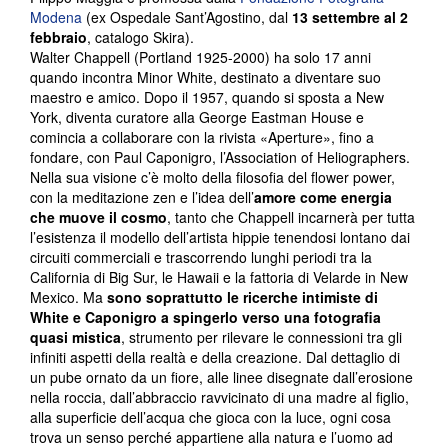
Modena
(ex Ospedale Sant’Agostino, dal
13 settembre al 2
febbraio
, catalogo Skira).
Walter Chappell (Portland 1925-2000) ha solo 17 anni
quando incontra Minor White, destinato a diventare suo
maestro e amico. Dopo il 1957, quando si sposta a New
York, diventa curatore alla George Eastman House e
comincia a collaborare con la rivista «Aperture», fino a
fondare, con Paul Caponigro, l’Association of Heliographers.
Nella sua visione c’è molto della filosofia del flower power,
con la meditazione zen e l’idea dell’
amore come energia
che muove il cosmo
, tanto che Chappell incarnerà per tutta
l’esistenza il modello dell’artista hippie tenendosi lontano dai
circuiti commerciali e trascorrendo lunghi periodi tra la
California di Big Sur, le Hawaii e la fattoria di Velarde in New
Mexico. Ma
sono soprattutto le ricerche intimiste di
White e Caponigro a spingerlo verso una fotografia
quasi mistica
, strumento per rilevare le connessioni tra gli
infiniti aspetti della realtà e della creazione. Dal dettaglio di
un pube ornato da un fiore, alle linee disegnate dall’erosione
nella roccia, dall’abbraccio ravvicinato di una madre al figlio,
alla superficie dell’acqua che gioca con la luce, ogni cosa
trova un senso perché appartiene alla natura e l’uomo ad