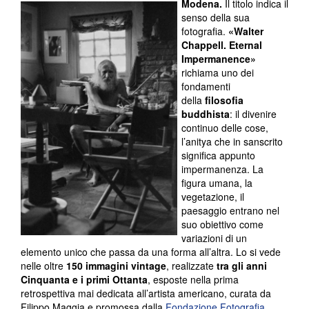
Modena.
Il titolo indica il
senso della sua
fotografia.
«Walter
Chappell. Eternal
Impermanence»
richiama uno dei
fondamenti
della
filosofia
buddhista
: il divenire
continuo delle cose,
l’anitya che in sanscrito
significa appunto
impermanenza. La
figura umana, la
vegetazione, il
paesaggio entrano nel
suo obiettivo come
variazioni di un
elemento unico che passa da una forma all’altra. Lo si vede
nelle oltre
150 immagini vintage
, realizzate
tra gli anni
Cinquanta e i primi Ottanta
, esposte nella prima
retrospettiva mai dedicata all’artista americano, curata da
Filippo Maggia e promossa dalla
Fondazione Fotografia