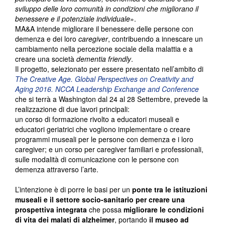
sviluppo delle loro comunità in condizioni che migliorano il
benessere e il potenziale individuale
».
MA&A intende migliorare il benessere delle persone con
demenza e dei loro
caregiver
, contribuendo a innescare un
cambiamento nella percezione sociale della malattia e a
creare una società
dementia friendly
.
Il progetto, selezionato per essere presentato nell’ambito di
The Creative Age. Global Perspectives on Creativity and
Aging 2016. NCCA Leadership Exchange and Conference
che si terrà a Washington dal 24 al 28 Settembre, prevede la
realizzazione di due lavori principali:
un corso di formazione rivolto a educatori museali e
educatori geriatrici che vogliono implementare o creare
programmi museali per le persone con demenza e i loro
caregiver; e un corso per caregiver familiari e professionali,
sulle modalità di comunicazione con le persone con
demenza attraverso l’arte.
L’intenzione è di porre le basi per un
ponte tra le istituzioni
museali e il settore socio-sanitario per creare una
prospettiva integrata
che possa
migliorare le condizioni
di vita dei malati di alzheimer
, portando
il museo ad