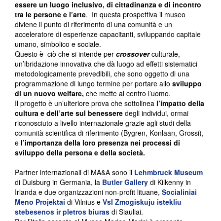
essere un luogo inclusivo, di cittadinanza e di incontro
tra le persone e l’arte
. In questa prospettiva il museo
diviene il punto di riferimento di una comunità e un
acceleratore di esperienze capacitanti, sviluppando capitale
umano, simbolico e sociale.
Questo è ciò che si intende per
crossover
culturale,
un’ibridazione innovativa che dà luogo ad effetti sistematici
metodologicamente prevedibili, che sono oggetto di una
programmazione di lungo termine per portare allo
sviluppo
di un nuovo welfare,
che mette al centro l’uomo.
Il progetto è un’ulteriore prova che sottolinea
l’impatto della
cultura e dell’arte sul benessere
degli individui, ormai
riconosciuto a livello internazionale grazie agli studi della
comunità scientifica di riferimento (Bygren, Konlaan, Grossi),
e
l’importanza della loro presenza nei processi di
sviluppo della persona e della società.
Partner internazionali di MA&A sono il
Lehmbruck Museum
di Duisburg in Germania, la
Butler Gallery
di Kilkenny in
Irlanda e due organizzazioni non-profit lituane,
Socialiniai
Meno Projektai
di Vilnius e
Vsl Zmogiskuju istekliu
stebesenos ir pletros biuras
di Siauliai.