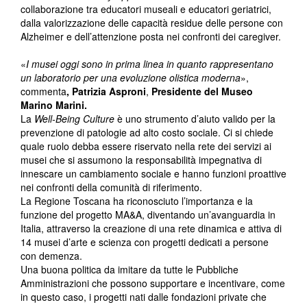
collaborazione tra educatori museali e educatori geriatrici,
dalla valorizzazione delle capacità residue delle persone con
Alzheimer e dell’attenzione posta nei confronti dei caregiver.
«
I musei oggi sono in prima linea in quanto rappresentano
un laboratorio per una evoluzione olistica moderna
»,
commenta
, Patrizia Asproni
,
Presidente del Museo
Marino Marini.
La
Well-Being
Culture
è uno strumento d’aiuto valido per la
prevenzione di patologie ad alto costo sociale. Ci si chiede
quale ruolo debba essere riservato nella rete dei servizi ai
musei che si assumono la responsabilità impegnativa di
innescare un cambiamento sociale e hanno funzioni proattive
nei confronti della comunità di riferimento.
La Regione Toscana ha riconosciuto l’importanza e la
funzione del progetto MA&A, diventando un’avanguardia in
Italia, attraverso la creazione di una rete dinamica e attiva di
14 musei d’arte e scienza con progetti dedicati a persone
con demenza.
Una buona politica da imitare da tutte le Pubbliche
Amministrazioni che possono supportare e incentivare, come
in questo caso, i progetti nati dalle fondazioni private che