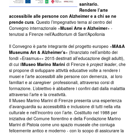
sanitario.
Rendere l’arte
accessibile alle persone con Alzheimer e a chi se ne
prende cura
. Questo l’impegnativo tema al centro del
Convegno internazionale «
Musei Arte e Alzheimer
» -
tenutosi a Firenze nell’Auditorium di Sant’Apollonia
Il Convegno è parte integrante del progetto europeo «
MA&A
Museums Art & Alzheimer’s
» (finanziato nell’ambito dei
fondi «Erasmus+» 2015 destinati all’educazione degli adulti),
di cui il
Museo Marino Marini
di Firenze è
project leader
, che
si propone di sviluppare attività educative volte a rendere i
musei e l’arte accessibili alle persone con demenza, ai loro
familiari e ai
caregiver
professionali, attraverso corsi di
formazione. L’obiettivo è abbattere i confini dati dalla malattia
attraverso l’arte e la creatività.
Il Museo Marino Marini di Firenze presenta una esperienza
d’avanguardia su accessibilità e inclusione di tutti nella vita
culturale e nell’incontro con l’arte. Costituito nel 1988 per
iniziativa del Comune fiorentino e della Fondazione Marino
Marini di Pistoia come uno spazio museale che coniuga
felicemente antico e moderno - con lo scopo di assicurare la