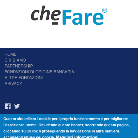
HOME
CHI SIAMO
PARTNERSHIP
FONDAZIONI DI ORIGINE BANCARIA
ALTRE FONDAZIONI
PRIVACY
Questo sito utilizza i cookie per i proprio funzionamento e per migliorare
Il Giornale delle Fondazioni - Periodico telematico
l'esperienza utente. Chiudendo questo banner, scorrendo questa pagina,
Reg. Tribunale n.7 del 22/07/2014 – ISSN 2421-2466
cliccando su un link o proseguendo la navigazione in altra maniera,
© Fondazione Venezia 2000 - Dorsoduro 3488/U - 30123 Venezia - Italia -
acconsenti all'uso dei cookie.
C.F. 94046390277
Maggiori informazioni