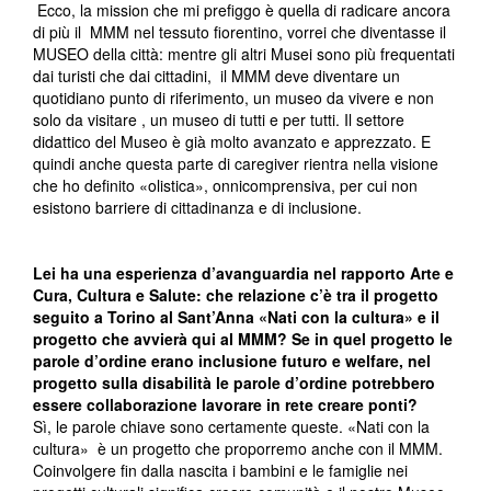
Ecco, la mission che mi prefiggo è quella di radicare ancora
di più il MMM nel tessuto fiorentino, vorrei che diventasse il
MUSEO della città: mentre gli altri Musei sono più frequentati
dai turisti che dai cittadini, il MMM deve diventare un
quotidiano punto di riferimento, un museo da vivere e non
solo da visitare , un museo di tutti e per tutti. Il settore
didattico del Museo è già molto avanzato e apprezzato. E
quindi anche questa parte di caregiver rientra nella visione
che ho definito «olistica», onnicomprensiva, per cui non
esistono barriere di cittadinanza e di inclusione.
Lei ha una esperienza d’avanguardia nel rapporto Arte e
Cura, Cultura e Salute: che relazione c’è tra il progetto
seguito a Torino al Sant’Anna «Nati con la cultura» e il
progetto che avvierà qui al MMM? Se in quel progetto le
parole d’ordine erano inclusione futuro e welfare, nel
progetto sulla disabilità le parole d’ordine potrebbero
essere collaborazione lavorare in rete creare ponti?
Sì, le parole chiave sono certamente queste. «Nati con la
cultura» è un progetto che proporremo anche con il MMM.
Coinvolgere fin dalla nascita i bambini e le famiglie nei