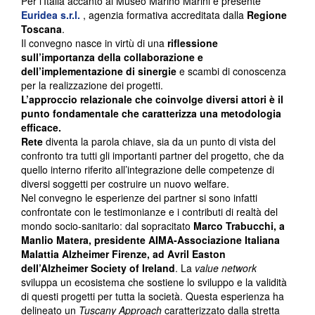
Per l’Italia accanto al Museo Marino Marini è presente
Euridea s.r.l.
, agenzia formativa accreditata dalla
Regione
Toscana
.
Il convegno nasce in virtù di una
riflessione
sull’importanza della collaborazione
e
dell’implementazione di sinergie
e scambi di conoscenza
per la realizzazione dei progetti.
L’approccio relazionale che coinvolge diversi attori è il
punto fondamentale che caratterizza una metodologia
efficace.
Rete
diventa la parola chiave, sia da un punto di vista del
confronto tra tutti gli importanti partner del progetto, che da
quello interno riferito all’integrazione delle competenze di
diversi soggetti per costruire un nuovo welfare.
Nel convegno le esperienze dei partner si sono infatti
confrontate con le testimonianze e i contributi di realtà del
mondo socio-sanitario: dal sopracitato
Marco Trabucchi, a
Manlio Matera, presidente AIMA-Associazione Italiana
Malattia Alzheimer Firenze, ad Avril Easton
dell’Alzheimer Society of Ireland
. La
value network
sviluppa un ecosistema che sostiene lo sviluppo e la validità
di questi progetti per tutta la società. Questa esperienza ha
delineato un
Tuscany Approach
caratterizzato dalla stretta