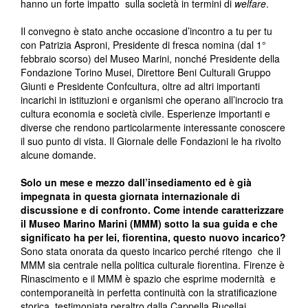
hanno un forte impatto sulla società in termini di
welfare
.
Il convegno è stato anche occasione d’incontro a tu per tu
con Patrizia Asproni, Presidente di fresca nomina (dal 1°
febbraio scorso) del Museo Marini, nonché Presidente della
Fondazione Torino Musei, Direttore Beni Culturali Gruppo
Giunti e Presidente Confcultura, oltre ad altri importanti
incarichi in istituzioni e organismi che operano all’incrocio tra
cultura economia e società civile. Esperienze importanti e
diverse che rendono particolarmente interessante conoscere
il suo punto di vista. Il Giornale delle Fondazioni le ha rivolto
alcune domande.
Solo un mese e mezzo dall’insediamento ed è già
impegnata in questa giornata internazionale di
discussione e di confronto. Come intende caratterizzare
il Museo Marino Marini (MMM) sotto la sua guida e che
significato ha per lei, fiorentina, questo nuovo incarico?
Sono stata onorata da questo incarico perché ritengo che il
MMM sia centrale nella politica culturale fiorentina. Firenze è
Rinascimento e il MMM è spazio che esprime modernità e
contemporaneità in perfetta continuità con la stratificazione
storica, testimoniata peraltro dalla Cappella Rucellai,