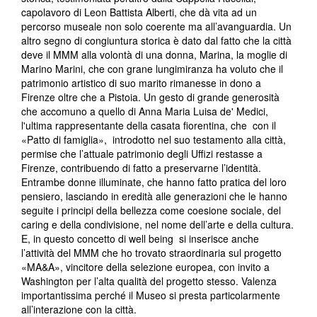
capolavoro di Leon Battista Alberti, che dà vita ad un
percorso museale non solo coerente ma all’avanguardia. Un
altro segno di congiuntura storica è dato dal fatto che la città
deve il MMM alla volontà di una donna, Marina, la moglie di
Marino Marini, che con grane lungimiranza ha voluto che il
patrimonio artistico di suo marito rimanesse in dono a
Firenze oltre che a Pistoia. Un gesto di grande generosità
che accomuno a quello di Anna Maria Luisa de' Medici,
l'ultima rappresentante della casata fiorentina, che con il
«Patto di famiglia», introdotto nel suo testamento alla città,
permise che l’attuale patrimonio degli Uffizi restasse a
Firenze, contribuendo di fatto a preservarne l’identità.
Entrambe donne illuminate, che hanno fatto pratica del loro
pensiero, lasciando in eredità alle generazioni che le hanno
seguite i principi della bellezza come coesione sociale, del
caring e della condivisione, nel nome dell’arte e della cultura.
E, in questo concetto di well being si inserisce anche
l’attività del MMM che ho trovato straordinaria sul progetto
«MA&A», vincitore della selezione europea, con invito a
Washington per l’alta qualità del progetto stesso. Valenza
importantissima perché il Museo si presta particolarmente
all’interazione con la città.