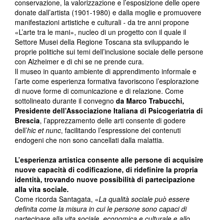
conservazione, la valorizzazione e l’esposizione delle opere
donate dall’artista (1901-1980) e dalla moglie e promuovere
manifestazioni artistiche e culturali - da tre anni propone
«L’arte tra le mani», nucleo di un progetto con il quale il
Settore Musei della Regione Toscana sta sviluppando le
proprie politiche sui temi dell’inclusione sociale delle persone
con Alzheimer e di chi se ne prende cura.
Il museo in quanto ambiente di apprendimento informale e
l’arte come esperienza formativa favoriscono l’esplorazione
di nuove forme di comunicazione e di relazione. Come
sottolineato durante il convegno
da Marco Trabucchi,
Presidente dell’Associazione Italiana di Psicogeriatria di
Brescia
, l’apprezzamento delle arti consente di godere
dell’
hic et nunc
, facilitando l’espressione dei contenuti
endogeni che non sono cancellati dalla malattia.
L’esperienza artistica consente alle persone di acquisire
nuove capacità di codificazione, di ridefinire la propria
identità, trovando nuove possibilità di partecipazione
alla vita sociale.
Come ricorda Santagata, «
La qualità sociale può essere
definita come la misura in cui le persone sono capaci di
partecipare alla vita sociale, economica e culturale e allo