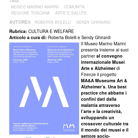
TAG:
MUSEO MARINO MARINI
COMUNITÀ
REGIONE TOSCANA
ARTE E SALUTE
AUTORE/I:
ROBERTA BOLELLI
SENDY GHIRARDI
Rubrica:
CULTURA E WELFARE
Articolo a cura di:
Roberta Bolelli e Sendy Ghirardi
Il Museo Marino Marini
presenta insieme ai suoi
partner
al convegno
internazionale Musei
Arte e Alzheimer
di
Firenze il progetto
MA&A Museums Art &
Alzheimer’s.
Una best
practice che abbatte i
confini dati dalla
malattia attraverso
l’arte e la creatività,
sviluppando un
crossover culturale tra
il mondo dei musei e il
settore socio-