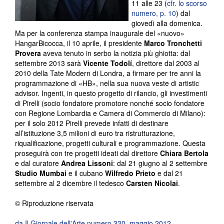
11 alle 23 (
cfr. lo scorso
numero, p. 10
) dal
giovedì alla domenica.
Ma per la conferenza stampa inaugurale del «nuovo»
HangarBicocca, il 10 aprile, il presidente
Marco Tronchetti
Provera
aveva tenuto in serbo la notizia più ghiotta: dal
settembre 2013 sarà
Vicente Todolí
, direttore dal 2003 al
2010 della Tate Modern di Londra, a firmare per tre anni la
programmazione di «HB», nella sua nuova veste di artistic
advisor. Ingenti, in questo progetto di rilancio, gli investimenti
di Pirelli (socio fondatore promotore nonché socio fondatore
con Regione Lombardia e Camera di Commercio di Milano):
per il solo 2012 Pirelli prevede infatti di destinare
all’istituzione 3,5 milioni di euro tra ristrutturazione,
riqualificazione, progetti culturali e programmazione. Questa
proseguirà con tre progetti ideati dal direttore
Chiara Bertola
e dal curatore
Andrea Lissoni
: dal 21 giugno al 2 settembre
Studio Mumbai
e il cubano
Wilfredo Prieto
e dal 21
settembre al 2 dicembre il tedesco
Carsten Nicolai
.
© Riproduzione riservata
da Il Giornale dell'Arte numero 320, maggio 2012