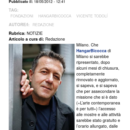
Pubblicato il:
18/05/2012 - 12:41
TAG:
FONDAZIONI
HANGARBICOCCA
VICENTE TODOLÍ
AUTORE/I:
REDAZIONE
Rubrica:
NOTIZIE
Articolo a cura di:
Redazione
Milano. Che
HangarBicocca
di
Milano si sarebbe
ripresentato, dopo
alcuni mesi di chiusura,
completamente
rinnovato e aggiornato,
si sapeva, e si sapeva
che per assecondare la
missione che si è dato
(«L’arte contemporanea
è per tutti») l’accesso
alle mostre e alle attività
sarebbe stato gratuito e
l’orario allungato, dalle