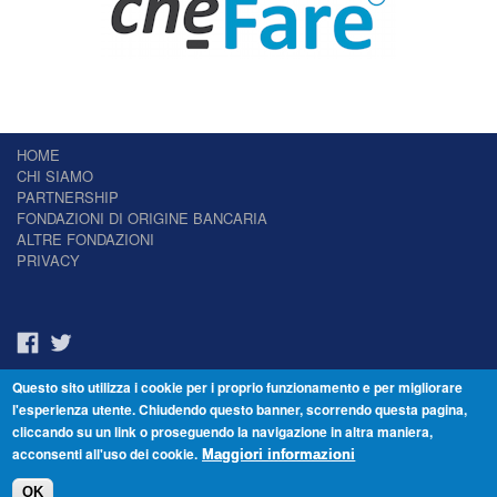
HOME
CHI SIAMO
PARTNERSHIP
FONDAZIONI DI ORIGINE BANCARIA
ALTRE FONDAZIONI
PRIVACY
Questo sito utilizza i cookie per i proprio funzionamento e per migliorare
Il Giornale delle Fondazioni - Periodico telematico
l'esperienza utente. Chiudendo questo banner, scorrendo questa pagina,
Reg. Tribunale n.7 del 22/07/2014 – ISSN 2421-2466
cliccando su un link o proseguendo la navigazione in altra maniera,
© Fondazione Venezia 2000 - Dorsoduro 3488/U - 30123 Venezia - Italia -
acconsenti all'uso dei cookie.
C.F. 94046390277
Maggiori informazioni
OK