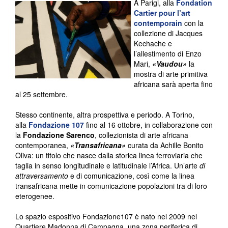
A Parigi, alla
Fondation
Cartier pour l’art
contemporain
con la
collezione di Jacques
Kechache e
l’allestimento di Enzo
Mari,
«
Vaudou
»
la
mostra di arte primitiva
africana sarà aperta fino
al 25 settembre.
Stesso continente, altra prospettiva e periodo. A Torino,
alla
Fondazione 107
fino al 16 ottobre, in collaborazione con
la
Fondazione Sarenco
, collezionista di arte africana
contemporanea,
«
Transafricana
»
curata da Achille Bonito
Oliva: un titolo che nasce dalla storica linea ferroviaria che
taglia in senso longitudinale e latitudinale l’Africa. Un’arte
di
attraversamento
e di comunicazione, così come la linea
transafricana mette in comunicazione popolazioni tra di loro
eterogenee.
Lo spazio espositivo Fondazione107 è nato nel 2009 nel
Quartiere Madonna di Campagna, una zona periferica di