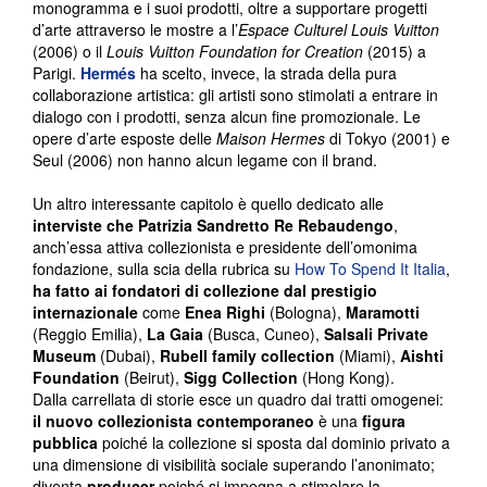
monogramma e i suoi prodotti, oltre a supportare progetti
d’arte attraverso le mostre a l’
Espace Culturel Louis Vuitton
(2006) o il
Louis Vuitton Foundation for Creation
(2015) a
Parigi.
Hermés
ha scelto, invece, la strada della pura
collaborazione artistica: gli artisti sono stimolati a entrare in
dialogo con i prodotti, senza alcun fine promozionale. Le
opere d’arte esposte delle
Maison Hermes
di Tokyo (2001) e
Seul (2006) non hanno alcun legame con il brand.
Un altro interessante capitolo è quello dedicato alle
interviste che Patrizia Sandretto Re Rebaudengo
,
anch’essa attiva collezionista e presidente dell’omonima
fondazione, sulla scia della rubrica su
How To Spend It Italia
,
ha fatto ai fondatori di collezione dal prestigio
internazionale
come
Enea Righi
(Bologna),
Maramotti
(Reggio Emilia),
La Gaia
(Busca, Cuneo),
Salsali Private
Museum
(Dubai),
Rubell family collection
(Miami),
Aishti
Foundation
(Beirut),
Sigg Collection
(Hong Kong).
Dalla carrellata di storie esce un quadro dai tratti omogenei:
il nuovo collezionista contemporaneo
è una
figura
pubblica
poiché la collezione si sposta dal dominio privato a
una dimensione di visibilità sociale superando l’anonimato;
diventa
producer
poiché si impegna a stimolare la