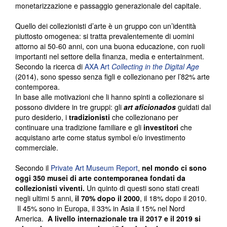
monetarizzazione e passaggio generazionale del capitale.
Quello dei collezionisti d’arte è un gruppo con un’identità
piuttosto omogenea: si tratta prevalentemente di uomini
attorno ai 50-60 anni, con una buona educazione, con ruoli
importanti nel settore della finanza, media e entertainment.
Secondo la ricerca di
AXA Art
Collecting in the Digital Age
(2014), sono spesso senza figli e collezionano per l’82% arte
contemporea.
In base alle motivazioni che li hanno spinti a collezionare si
possono dividere in tre gruppi: gli
art aficionados
guidati dal
puro desiderio, i
tradizionisti
che collezionano per
continuare una tradizione familiare e gli
investitori
che
acquistano arte come status symbol e/o investimento
commerciale.
Secondo il
Private Art Museum Report
,
nel mondo ci sono
oggi 350 musei di arte contemporanea fondati da
collezionisti viventi.
Un quinto di questi sono stati creati
negli ultimi 5 anni,
il 70% dopo il 2000
, il 18% dopo il 2010.
Il 45% sono in Europa, il 33% in Asia il 15% nel Nord
America.
A livello internazionale tra il 2017 e il 2019 si