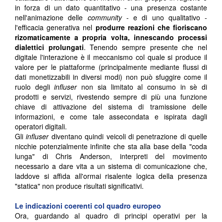
in forza di un dato quantitativo - una presenza costante
nell'animazione delle
community
- e di uno qualitativo -
l'efficacia generativa nel
produrre reazioni che fioriscano
rizomaticamente a propria volta, innescando processi
dialettici prolungati
. Tenendo sempre presente che nel
digitale l'interazione è il meccanismo col quale si produce il
valore per le piattaforme (principalmente mediante flussi di
dati monetizzabili in diversi modi) non può sfuggire come il
ruolo degli
influser
non sia limitato al consumo in sè di
prodotti e servizi, rivestendo sempre di più una funzione
chiave di attivazione del sistema di tramissione delle
informazioni, e come tale assecondata e ispirata dagli
operatori digitali.
Gli
influser
diventano quindi veicoli di penetrazione di quelle
nicchie potenzialmente infinite che sta alla base della "coda
lunga" di Chris Anderson, interpreti del movimento
necessario a dare vita a un sistema di comunicazione che,
laddove si affida all'ormai risalente logica della presenza
"statica" non produce risultati significativi.
Le indicazioni coerenti col quadro europeo
Ora, guardando al quadro di principi operativi per la