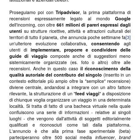
Proseguiamo poi con
Tripadvisor
, la prima piattaforma di
recensioni espressamente legato al mondo
Google
dell'incoming, con oltre
661 milioni di pareri espressi dagli
utenti
su strutture ricettive, attività e attrazioni culturali dei
territori di tutto il pianeta, che annuncia poche settimane fa
[3]
un'ulteriore evoluzione collaborativa,
consentendo
agli
utenti di
implementare, proporre e condividere delle
guide di viaggio
composte anche di suggestioni meno
sistemicamente organizzate (es. foto o altro) oltre alle
recensioni. Anche in questo caso
il riconoscimento della
qualità autoriale del contributo del singolo
(inserito in un
contesto editoriale più ampio oltre la "semplice" recensione)
diviene centrale, andandosi a integrare con un altro fattore
rilevante, la strutturazione di un "
feed viaggi
" a disposizione
di chiunque voglia organizzare un viaggio in una determinata
località. Si tratta di fatto di una bacheca virtuale nella quale
confluiscono una serie di informazioni - relative ai singoli
luoghi - che vengono dall'attività di soggetti editorialmente
qualificati e riconosciuti come tali dalla piattaforma.
L'annuncio è che alla prima fase sperimentale (beta)
parteciperanno oltre 500 social media
influencer
,
brand