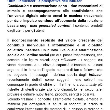
Oltre l’influencer: la prospettiva dell’influser
Gamification
e asseverazione sono i due meccanismi di
stimolo e accompagnamento alla condivisione che
l'universo digitale adotta ormai in maniera trasversale
per dare impulso continuo all'economia della relazione
basata sugli
user generated content
, i contenuti prodotti
dagli utenti per gli utenti.
Il riconoscimento esplicito del valore crescente dei
contributi individuali all'informazione e al dibattito
collettivo inserisce un nuovo livello alla stratificazione
sociale dell'ordine social
(se ci si passa l'espressione), che
accanto alle figure apicali degli
influencer
- i soggetti cui
viene riconosciuta un'elevata capacità d'impatto su alcuni
argomenti in forza dell'ingente numero di fan e follower che
ne seguono i messaggi - delinea quella degli
influser
,
recentemente definiti come soggetti meno celebri ma
comunque in grado di offrire un riferimento a
community
più
ristrette di utenti grazie alla loro dinamicità nel raccontare,
provare e definire nuovi trend, prodotti, servizi e così via.
Volendo traslare il concetto all'ambiente digitale, emerge in
maniera più dettagliata la figura di soggetti in grado di
catalizzare l'attenzione dei membri di un gruppo in ragione e