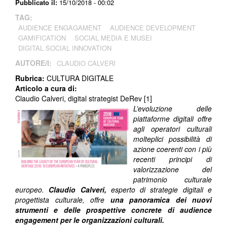
Pubblicato il:
15/10/2018 - 00:02
TAG:
AUDIENCE ENGAGAMENT
AUDIENCE DEVELOPMENT
GAMIFICATION
SOCIAL MEDIA E MUSEI
DIGITAL SOCIAL INNOVATION
AUTORE/I:
CLAUDIO CALVERI
Rubrica:
CULTURA DIGITALE
Articolo a cura di:
Claudio Calveri, digital strategist DeRev [1]
L’evoluzione delle
piattaforme digitali offre
agli operatori culturali
molteplici possibilità di
azione coerenti con i più
recenti principi di
valorizzazione del
patrimonio culturale
europeo.
Claudio Calveri,
esperto di strategie digitali e
progettista culturale, offre
una panoramica dei nuovi
strumenti e delle prospettive concrete di audience
engagement per le organizzazioni culturali.