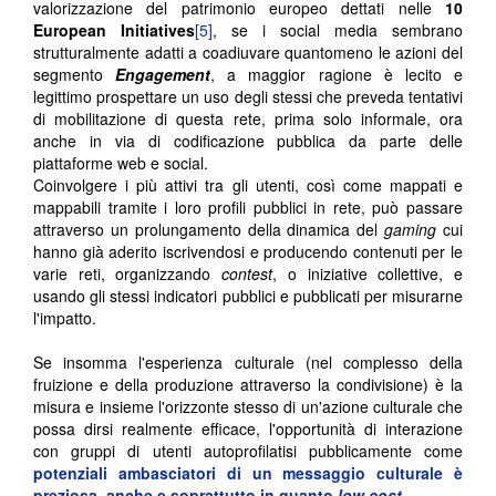
valorizzazione del patrimonio europeo dettati nelle
10
European Initiatives
[5]
, se i social media sembrano
strutturalmente adatti a coadiuvare quantomeno le azioni del
segmento
Engagement
, a maggior ragione è lecito e
legittimo prospettare un uso degli stessi che preveda tentativi
di mobilitazione di questa rete, prima solo informale, ora
anche in via di codificazione pubblica da parte delle
piattaforme web e social.
Coinvolgere i più attivi tra gli utenti, così come mappati e
mappabili tramite i loro profili pubblici in rete, può passare
attraverso un prolungamento della dinamica del
gaming
cui
hanno già aderito iscrivendosi e producendo contenuti per le
varie reti, organizzando
contest
, o iniziative collettive, e
usando gli stessi indicatori pubblici e pubblicati per misurarne
l'impatto.
Se insomma l'esperienza culturale (nel complesso della
fruizione e della produzione attraverso la condivisione) è la
misura e insieme l'orizzonte stesso di un'azione culturale che
possa dirsi realmente efficace, l'opportunità di interazione
con gruppi di utenti autoprofilatisi pubblicamente come
potenziali ambasciatori di un messaggio culturale è
preziosa, anche e soprattutto in quanto
low cost
.