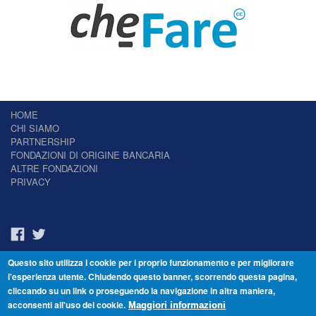
HOME
CHI SIAMO
PARTNERSHIP
FONDAZIONI DI ORIGINE BANCARIA
ALTRE FONDAZIONI
PRIVACY
Questo sito utilizza i cookie per i proprio funzionamento e per migliorare
Il Giornale delle Fondazioni - Periodico telematico
l'esperienza utente. Chiudendo questo banner, scorrendo questa pagina,
Reg. Tribunale n.7 del 22/07/2014 – ISSN 2421-2466
cliccando su un link o proseguendo la navigazione in altra maniera,
© Fondazione Venezia 2000 - Dorsoduro 3488/U - 30123 Venezia - Italia -
acconsenti all'uso dei cookie.
C.F. 94046390277
Maggiori informazioni