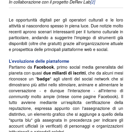
In collaborazione con il progetto DeRev Lab
[2]
Le opportunità digitali per gli operatori culturali e le loro
attività si nascondono spesso in piena luce. Due notizie molto
recenti aprono scenari interessanti per il turismo culturale in
particolare, andando a suggerire l'impiego di strumenti già
disponibili (oltre che gratuiti) grazie all'organizzazione attuale
e prospettica delle principali piattaforme web e social.
L’evoluzione delle piattaforme
Partiamo da
Facebook
, primo social media generalista del
pianeta con quasi
due miliardi di iscritti
, che da alcuni mesi
riconosce un "
badge
" agli utenti del social network che si
dimostrano più attivi nello stimolare, animare e alimentare le
conversazione - e dunque l'interazione - all'interno di
community
molto ampie (intese come pagine Facebook). Il
tutto avviene mediante un'esplicita certificazione della
reputazione, espressa appunto con l'assegnazione di un
distintivo, un elemento grafico che si aggiunge a quello della
"spunta blu" già assegnata in precedenza per indicare gli
account ufficiali (e verificati) di personaggi e organizzazioni
istituzionali e aziendali celebri.