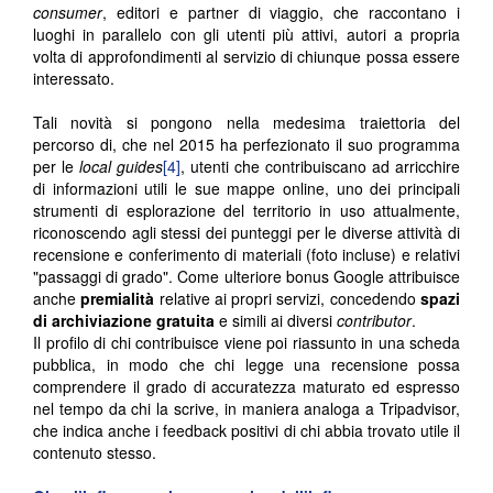
consumer
, editori e partner di viaggio, che raccontano i
luoghi in parallelo con gli utenti più attivi, autori a propria
volta di approfondimenti al servizio di chiunque possa essere
interessato.
Tali novità si pongono nella medesima traiettoria del
percorso di, che nel 2015 ha perfezionato il suo programma
per le
local guides
[4]
, utenti che contribuiscano ad arricchire
di informazioni utili le sue mappe online, uno dei principali
strumenti di esplorazione del territorio in uso attualmente,
riconoscendo agli stessi dei punteggi per le diverse attività di
recensione e conferimento di materiali (foto incluse) e relativi
"passaggi di grado". Come ulteriore bonus Google attribuisce
anche
premialità
relative ai propri servizi, concedendo
spazi
di archiviazione gratuita
e simili ai diversi
contributor
.
Il profilo di chi contribuisce viene poi riassunto in una scheda
pubblica, in modo che chi legge una recensione possa
comprendere il grado di accuratezza maturato ed espresso
nel tempo da chi la scrive, in maniera analoga a Tripadvisor,
che indica anche i feedback positivi di chi abbia trovato utile il
contenuto stesso.