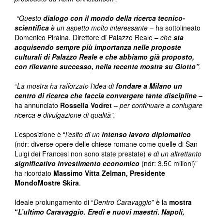
“Questo
dialogo con il mondo della ricerca tecnico
‐
scientifica
è un aspetto molto interessante
– ha sottolineato
Domenico Piraina, Direttore di Palazzo Reale –
che
sta
acquisendo sempre più importanza nelle proposte
culturali di Palazzo Reale e che abbiamo già proposto,
con rilevante successo, nella recente mostra su Giotto”
.
“
La mostra ha rafforzato l’idea di
fondare a Milano un
centro di ricerca che faccia convergere tante discipline
–
ha annunciato
Rossella
Vodret
–
per continuare a coniugare
ricerca e divulgazione di qualità”.
L’esposizione è “
l’esito di un
intenso lavoro diplomatico
(ndr: diverse opere delle chiese romane come quelle di San
Luigi dei Francesi non sono state prestate)
e di un altrettanto
significativo investimento economico
(ndr: 3,5€ milioni)”
ha ricordato
Massimo Vitta Zelman, Presidente
MondoMostre Skira
.
Ideale prolungamento di “
Dentro Caravaggio
” è la
mostra
“
L’ultimo Caravaggio. Eredi e nuovi maestri
.
Napoli,