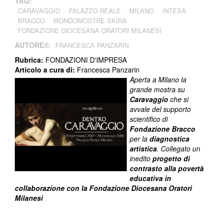
TAG:
CARAVAGGIO
PALAZZO REALE
MILANO
INTESA
BRACCO
MONDOMOSTRE SKIRA
FONDAZIONE DIOCESANA ORATORI MILANESI
AUTORE/I:
FRANCESCA PANZARIN
Rubrica:
FONDAZIONI D'IMPRESA
Articolo a cura di:
Francesca Panzarin
Aperta a Milano la
grande mostra su
Caravaggio
che si
avvale del supporto
scientifico di
Fondazione Bracco
per la
diagnostica
artistica
. Collegato un
inedito
progetto di
contrasto alla povertà
educativa in
collaborazione con la Fondazione Diocesana Oratori
Milanesi