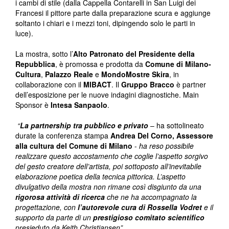
i cambi di stile (dalla Cappella Contarelli in San Luigi dei
Francesi il pittore parte dalla preparazione scura e aggiunge
soltanto i chiari e i mezzi toni, dipingendo solo le parti in
luce).
La mostra, sotto l’
Alto Patronato del Presidente della
Repubblica
, è promossa e prodotta da
Comune di Milano
‐
Cultura
,
Palazzo Reale
e
MondoMostre Skira
, in
collaborazione con il
MIBACT
. Il
Gruppo Bracco
è partner
dell’esposizione per le nuove indagini diagnostiche. Main
Sponsor è
Intesa Sanpaolo
.
“
La partnership tra pubblico e privato
– ha sottolineato
durate la conferenza stampa
Andrea Del Corno, Assessore
alla cultura del Comune di Milano
-
ha reso possibile
realizzare questo accostamento che coglie l’aspetto sorgivo
del gesto creatore dell’artista, poi sottoposto all’inevitabile
elaborazione poetica della tecnica pittorica. L’aspetto
divulgativo della mostra non rimane così disgiunto da una
rigorosa attività di ricerca
che ne ha accompagnato la
progettazione, con
l’autorevole cura di
Rossella
Vodret
e il
supporto da parte di un
prestigioso
comitato scientifico
presieduto da Keith Christiansen”.