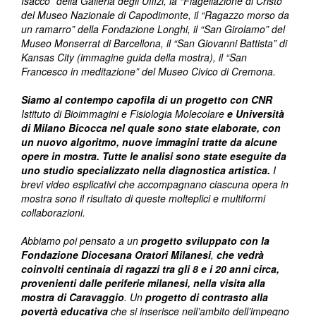
Isacco” della Galleria degli Uffizi, la “Flagellazione di Cristo”
del Museo Nazionale di Capodimonte, il “Ragazzo morso da
un ramarro” della Fondazione Longhi, il “San Girolamo” del
Museo Monserrat di Barcellona, il “San Giovanni Battista” di
Kansas City (immagine guida della mostra), il “San
Francesco in meditazione” del Museo Civico di Cremona.
Siamo al contempo capofila di un progetto con CNR
Istituto di Bioimmagini e Fisiologia Molecolare
e Università
di Milano Bicocca nel quale sono state elaborate, con
un nuovo algoritmo, nuove immagini tratte da alcune
opere in mostra.
Tutte le analisi sono state eseguite da
uno studio specializzato nella diagnostica artistica.
I
brevi video esplicativi che accompagnano ciascuna opera in
mostra sono il risultato di queste molteplici e multiformi
collaborazioni.
Abbiamo poi pensato a un
progetto sviluppato con la
Fondazione Diocesana Oratori Milanesi
,
che vedrà
coinvolti centinaia di ragazzi tra gli 8 e i 20 anni circa,
provenienti dalle periferie milanesi, nella visita alla
mostra di Caravaggio
. Un
progetto di contrasto alla
povertà educativa
che si inserisce nell’ambito dell’impegno