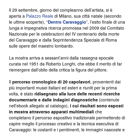
Il 29 settembre, giorno del compleanno dell’artista, si è
aperta a
Palazzo Reale
di Milano, sua città natale (secondo
le ultime scoperte), “
Dentro Caravaggio
”, l’esito finale di una
lunga e impegnativa ricerca promossa nel 2009 dal Comitato
Nazionale per le celebrazioni del IV centenario della morte
del Caravaggio e dalla Soprintendenza Speciale di Roma
sulle opere del maestro lombardo.
La mostra arriva a sessant’anni dalla rassegna epocale
curata nel 1951 da Roberto Longhi, che ebbe il merito di far
riemergere dall’oblio della critica la figura del pittore.
Il
percorso cronologico di 20 capolavori
, provenienti dai
più importanti musei italiani ed esteri e riuniti per la prima
volta, è stato
ridisegnato alla luce delle recenti ricerche
documentarie e dalle indagini diagnostiche
(contenute
nell’ebook allegato al catalogo),
i cui risultati sono esposti
in mostra attraverso apparati multimediali
che
completano il percorso espositivo tradizionale permettendo di
capire meglio il processo creativo e la tecnica esecutiva di
Caravaggio: le costanti e i pentimenti, le immagini nascoste e