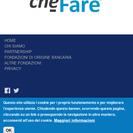
HOME
CHI SIAMO
PARTNERSHIP
FONDAZIONI DI ORIGINE BANCARIA
ALTRE FONDAZIONI
PRIVACY
Questo sito utilizza i cookie per i proprio funzionamento e per migliorare
Il Giornale delle Fondazioni - Periodico telematico
l'esperienza utente. Chiudendo questo banner, scorrendo questa pagina,
Reg. Tribunale n.7 del 22/07/2014 – ISSN 2421-2466
cliccando su un link o proseguendo la navigazione in altra maniera,
© Fondazione Venezia 2000 - Dorsoduro 3488/U - 30123 Venezia - Italia -
acconsenti all'uso dei cookie.
C.F. 94046390277
Maggiori informazioni
OK