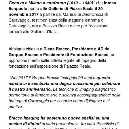
Genova e Milano a confronto (1610 – 1640)”
che
Intesa
Sanpaolo
aprirà
alle Gallerie di Piazza Scala il 30
novembre 2017
a partire dal
Martirio di Sant’Orsola
di
Caravaggio, testimonianza della stagione estrema di
Caravaggio, ora a Palazzo Reale e che per l’occasione
tornerà alle Gallerie d’Italia.
Abbiamo chiesto a
Diana Bracco,
Presidente e AD del
Gruppo Bracco e Presidente di Fondazione Bracco
, un
approfondimento sulle attività legate all’impegno della
fondazione sull’esposizione di Palazzo Reale.
“Nel 2017 il Gruppo Bracco festeggia 90 anni e
questa
mostra ci è sembrata una degna occasione per celebrare
il nostro anniversario
.
Le tecniche di imaging diagnostico
permettono di fondere arte e scienza accompagnandoci nella
bottega di Caravaggio per scoprire come dipingeva e si
pentiva.
Bracco Imaging ha sostenuto nuove analisi su una
decina di dipinti
di varia provenienza, tra cui il “Sacrificio di