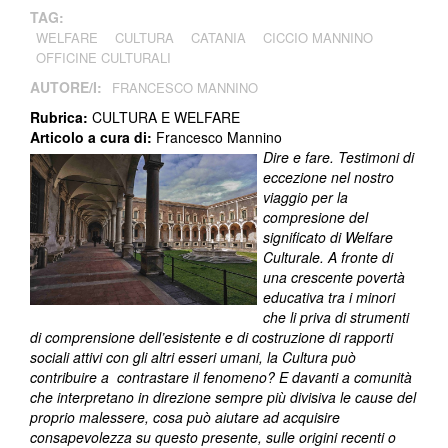
TAG:
WELFARE
CULTURA
CATANIA
CICCIO MANNINO
OFFICINE CULTURALI
AUTORE/I:
FRANCESCO MANNINO
Rubrica:
CULTURA E WELFARE
Articolo a cura di:
Francesco Mannino
Dire e fare. Testimoni di
eccezione nel nostro
viaggio per la
compresione del
significato di Welfare
Culturale. A fronte di
una crescente povertà
educativa tra i minori
che li priva di strumenti
di comprensione dell’esistente e di costruzione di rapporti
sociali attivi con gli altri esseri umani, la Cultura può
contribuire a contrastare il fenomeno? E davanti a comunità
che interpretano in direzione sempre più divisiva le cause del
proprio malessere, cosa può aiutare ad acquisire
consapevolezza su questo presente, sulle origini recenti o