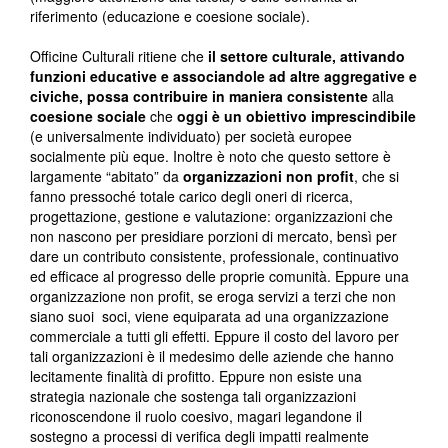
riferimento (educazione e coesione sociale).
Officine Culturali ritiene che
il settore culturale, attivando
funzioni educative e associandole ad altre aggregative e
civiche, possa contribuire in maniera consistente
alla
coesione sociale
che
oggi è un obiettivo imprescindibile
(e universalmente individuato) per società europee
socialmente più eque. Inoltre è noto che questo settore è
largamente “abitato” da
organizzazioni non profit
, che si
fanno pressoché totale carico degli oneri di ricerca,
progettazione, gestione e valutazione: organizzazioni che
non nascono per presidiare porzioni di mercato, bensì per
dare un contributo consistente, professionale, continuativo
ed efficace al progresso delle proprie comunità. Eppure una
organizzazione non profit, se eroga servizi a terzi che non
siano suoi soci, viene equiparata ad una organizzazione
commerciale a tutti gli effetti. Eppure il costo del lavoro per
tali organizzazioni è il medesimo delle aziende che hanno
lecitamente finalità di profitto. Eppure non esiste una
strategia nazionale che sostenga tali organizzazioni
riconoscendone il ruolo coesivo, magari legandone il
sostegno a processi di verifica degli impatti realmente