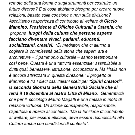
remote della sua forma e sugli strumenti per costruire un
futuro diverso? E di cosa abbiamo bisogno per creare nuove
relazioni, basate sulla coesione e non sulla divisione?
Ascoltiamo l’esperienza di contributo al welfare di
Ciccio
Mannino, Presidente di Officine Culturali a Catania
, che
propone
luoghi della cultura che persone esperte
facciano diventare vivaci, parlanti, educanti,
socializzanti, creativi
. “Di mediatori che ci aiutino a
cogliere la complessità della storia che saperi, arti e
architetture – il patrimonio culturale – sanno testimoniare
così bene. Questa è una “attività essenziale” assimilabile a
diritti quali benessere, istruzione, occupazione. Ma l’Italia non
è ancora attrezzata in questa direzione.” Il progetto di
Mannino è tra i dieci casi italiani scelti per “
Spiriti creatori”
,
la
seconda Giornata della Generatività Sociale che si
terrà il 16 dicembre al teatro Litta di Milano
. Generatività
che per il sociologo Mauro Magatti è una messa in moto di
relazioni virtuose. Un’azione consapevole, responsabile,
rispettosa e aperta al contesto. “Ma la funzione di contributo
al welfare, per essere efficace, deve essere riconosciuta alla
Cultura anche con condizioni di contesto”.