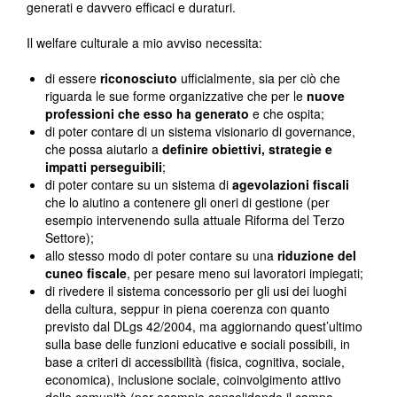
generati e davvero efficaci e duraturi.
Il welfare culturale a mio avviso necessita:
di essere
riconosciuto
ufficialmente, sia per ciò che
riguarda le sue forme organizzative che per le
nuove
professioni che esso ha generato
e che ospita;
di poter contare di un sistema visionario di governance,
che possa aiutarlo a
definire obiettivi, strategie e
impatti perseguibili
;
di poter contare su un sistema di
agevolazioni fiscali
che lo aiutino a contenere gli oneri di gestione (per
esempio intervenendo sulla attuale Riforma del Terzo
Settore);
allo stesso modo di poter contare su una
riduzione del
cuneo fiscale
, per pesare meno sui lavoratori impiegati;
di rivedere il sistema concessorio per gli usi dei luoghi
della cultura, seppur in piena coerenza con quanto
previsto dal DLgs 42/2004, ma aggiornando quest’ultimo
sulla base delle funzioni educative e sociali possibili, in
base a criteri di accessibilità (fisica, cognitiva, sociale,
economica), inclusione sociale, coinvolgimento attivo