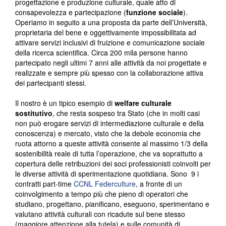
progettazione e produzione culturale, quale atto di
consapevolezza e partecipazione (
funzione sociale
).
Operiamo in seguito a una proposta da parte dell’Università,
proprietaria del bene e oggettivamente impossibilitata ad
attivare servizi inclusivi di fruizione e comunicazione sociale
della ricerca scientifica. Circa 200 mila persone hanno
partecipato negli ultimi 7 anni alle attività da noi progettate e
realizzate e sempre più spesso con la collaborazione attiva
dei partecipanti stessi.
Il nostro è un tipico esempio di
welfare culturale
sostitutivo
, che resta sospeso tra Stato (che in molti casi
non può erogare servizi di intermediazione culturale e della
conoscenza) e mercato, visto che la debole economia che
ruota attorno a queste attività consente al massimo 1/3 della
sostenibilità reale di tutta l’operazione, che va soprattutto a
copertura delle retribuzioni dei soci professionisti coinvolti per
le diverse attività di sperimentazione quotidiana. Sono 9 i
contratti part-time
CCNL Federculture
, a fronte di un
coinvolgimento a tempo più che pieno di operatori che
studiano, progettano, pianificano, eseguono, sperimentano e
valutano attività culturali con ricadute sul bene stesso
(maggiore attenzione alla tutela) e sulle comunità di