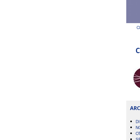
C
C
ARC
D
N
O
S