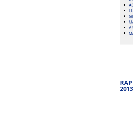
A
L
G
M
A
M
RAP
2013