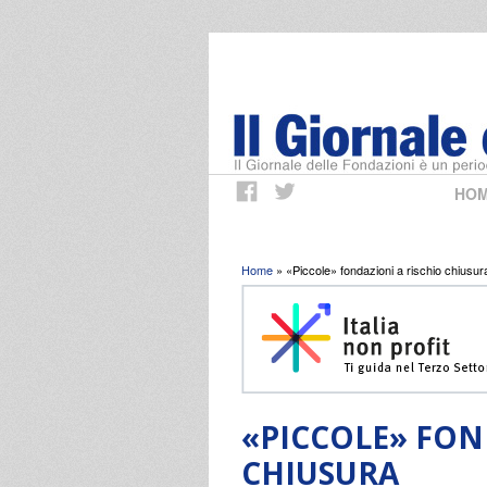
HO
Tu sei qui
Home
» «Piccole» fondazioni a rischio chiusur
«PICCOLE» FON
CHIUSURA