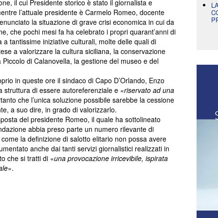
, il cui Presidente storico è stato il giornalista e
L
(mentre l’attuale presidente è Carmelo Romeo, docente
C
P
enunciato la situazione di grave crisi economica in cui da
ne, che pochi mesi fa ha celebrato i propri quarant’anni di
 a tantissime iniziative culturali, molte delle quali di
ese a valorizzare la cultura siciliana, la conservazione
 Piccolo di Calanovella, la gestione del museo e del
proprio in queste ore il sindaco di Capo D’Orlando, Enzo
 struttura di essere autoreferenziale e «
riservato ad una
tanto che l’unica soluzione possibile sarebbe la cessione
e, a suo dire, in grado di valorizzarlo.
isposta del presidente Romeo, il quale ha sottolineato
 fondazione abbia preso parte un numero rilevante di
nto come la definizione di salotto elitario non possa avere
umentato anche dai tanti servizi giornalistici realizzati in
o che si tratti di «
una provocazione irricevibile, ispirata
ale
».