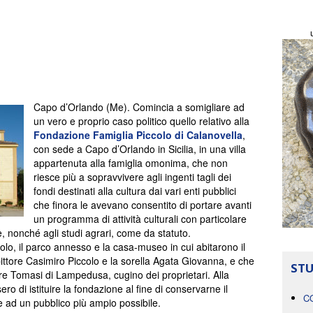
Capo d’Orlando (Me). Comincia a somigliare ad
un vero e proprio caso politico quello relativo alla
Fondazione Famiglia Piccolo di Calanovella
,
con sede a Capo d’Orlando in Sicilia, in una villa
appartenuta alla famiglia omonima, che non
riesce più a sopravvivere agli ingenti tagli dei
fondi destinati alla cultura dai vari enti pubblici
che finora le avevano consentito di portare avanti
un programma di attività culturali con particolare
te, nonché agli studi agrari, come da statuto.
olo, il parco annesso e la casa-museo in cui abitarono il
 pittore Casimiro Piccolo e la sorella Agata Giovanna, e che
STU
tore Tomasi di Lampedusa, cugino dei proprietari. Alla
sero di istituire la fondazione al fine di conservarne il
C
e ad un pubblico più ampio possibile.