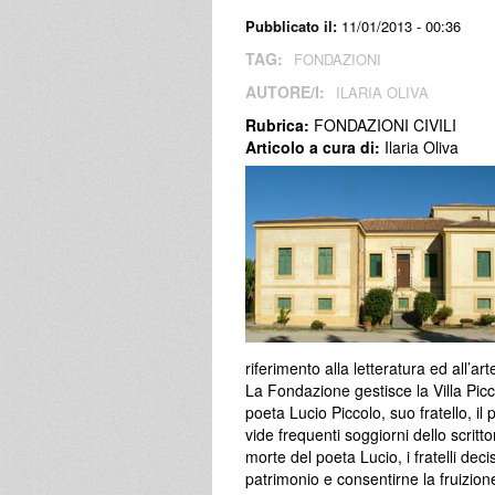
Pubblicato il:
11/01/2013 - 00:36
TAG:
FONDAZIONI
AUTORE/I:
ILARIA OLIVA
Rubrica:
FONDAZIONI CIVILI
Articolo a cura di:
Ilaria Oliva
riferimento alla letteratura ed all’ar
La Fondazione gestisce la Villa Picc
poeta Lucio Piccolo, suo fratello, il
vide frequenti soggiorni dello scrit
morte del poeta Lucio, i fratelli deci
patrimonio e consentirne la fruizion