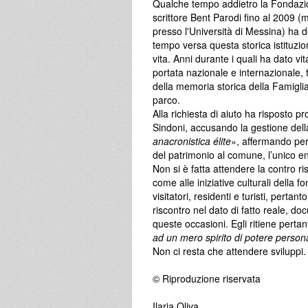
Qualche tempo addietro la Fondazione
scrittore Bent Parodi fino al 2009 
presso l'Università di Messina) ha d
tempo versa questa storica istituzio
vita. Anni durante i quali ha dato vita
portata nazionale e internazionale, t
della memoria storica della Famiglia
parco.
Alla richiesta di aiuto ha risposto 
Sindoni, accusando la gestione della
anacronistica élite
», affermando per
del patrimonio al comune, l’unico ent
Non si è fatta attendere la contro r
come alle iniziative culturali della
visitatori, residenti e turisti, perta
riscontro nel dato di fatto reale, doc
queste occasioni. Egli ritiene pertant
ad un mero spirito di potere person
Non ci resta che attendere sviluppi.
© Riproduzione riservata
Ilaria Oliva