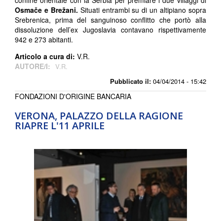
confine orientale con la Serbia per premiare i due villaggi di
Osmače e Brežani.
Situati entrambi su di un altipiano sopra
Srebrenica, prima del sanguinoso conflitto che portò alla
dissoluzione dell’ex Jugoslavia contavano rispettivamente
942 e 273 abitanti.
Articolo a cura di:
V.R.
AUTORE/I:
V.R.
Pubblicato il:
04/04/2014 - 15:42
FONDAZIONI D'ORIGINE BANCARIA
VERONA, PALAZZO DELLA RAGIONE
RIAPRE L'11 APRILE