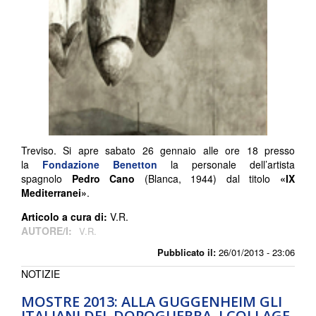
Treviso. Si apre sabato 26 gennaio alle ore 18 presso
la
Fondazione Benetton
la personale dell’artista
spagnolo
Pedro Cano
(Blanca, 1944) dal titolo
«IX
Mediterranei»
.
Articolo a cura di:
V.R.
AUTORE/I:
V.R.
Pubblicato il:
26/01/2013 - 23:06
NOTIZIE
MOSTRE 2013: ALLA GUGGENHEIM GLI
ITALIANI DEL DOPOGUERRA, I COLLAGE