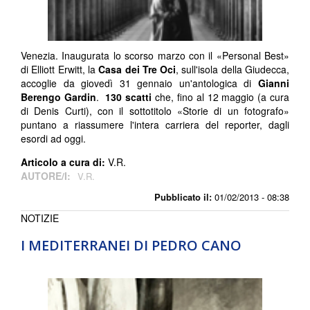
Venezia. Inaugurata lo scorso marzo con il «Personal Best»
di Elliott Erwitt, la
Casa dei Tre Oci
, sull'isola della Giudecca,
accoglie da giovedì 31 gennaio un'antologica di
Gianni
Berengo Gardin
.
130 scatti
che, fino al 12 maggio (a cura
di Denis Curti), con il sottotitolo «Storie di un fotografo»
puntano a riassumere l'intera carriera del reporter, dagli
esordi ad oggi.
Articolo a cura di:
V.R.
AUTORE/I:
V.R.
Pubblicato il:
01/02/2013 - 08:38
NOTIZIE
I MEDITERRANEI DI PEDRO CANO