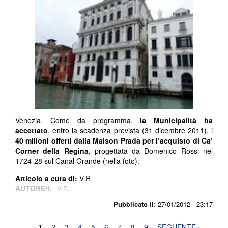
Venezia. Come da programma,
la Municipalità ha
accettato
, entro la scadenza prevista (31 dicembre 2011), i
40 milioni offerti dalla Maison Prada per l’acquisto di Ca’
Corner della Regina
, progettata da Domenico Rossi nel
1724-28 sul Canal Grande (nella foto).
Articolo a cura di:
V.R
AUTORE/I:
V.R.
Pubblicato il:
27/01/2012 - 23:17
1
2
3
4
5
6
7
8
9
SEGUENTE ›