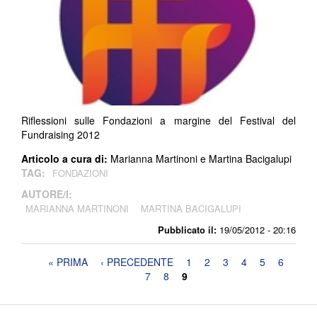
Riflessioni sulle Fondazioni a margine del Festival del
Fundraising 2012
Articolo a cura di:
Marianna Martinoni e Martina Bacigalupi
TAG:
FONDAZIONI
AUTORE/I:
MARIANNA MARTINONI
MARTINA BACIGALUPI
Pubblicato il:
19/05/2012 - 20:16
Pagine
« PRIMA
‹ PRECEDENTE
1
2
3
4
5
6
7
8
9