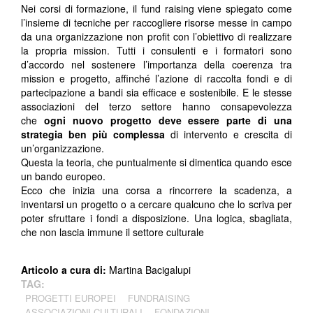
Nei corsi di formazione, il fund raising viene spiegato come
l’insieme di tecniche per raccogliere risorse messe in campo
da una organizzazione non profit con l’obiettivo di realizzare
la propria mission. Tutti i consulenti e i formatori sono
d’accordo nel sostenere l’importanza della coerenza tra
mission e progetto, affinché l’azione di raccolta fondi e di
partecipazione a bandi sia efficace e sostenibile. E le stesse
associazioni del terzo settore hanno consapevolezza
che
ogni nuovo progetto deve essere parte di una
strategia ben più complessa
di intervento e crescita di
un’organizzazione.
Questa la teoria, che puntualmente si dimentica quando esce
un bando europeo.
Ecco che inizia una corsa a rincorrere la scadenza, a
inventarsi un progetto o a cercare qualcuno che lo scriva per
poter sfruttare i fondi a disposizione. Una logica, sbagliata,
che non lascia immune il settore culturale
Articolo a cura di:
Martina Bacigalupi
TAG:
PROGETTI EUROPEI
FUNDRAISING
ASSOCIAZIONI CULTURALI
FONDAZIONI