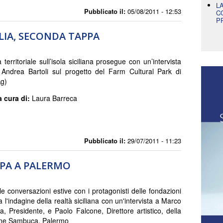
L
Pubblicato il:
05/08/2011 - 12:53
C
P
CILIA, SECONDA TAPPA
a territoriale sull’isola siciliana prosegue con un’intervista
 Andrea Bartoli sul progetto del Farm Cultural Park di
Ag)
a cura di:
Laura Barreca
Pubblicato il:
29/07/2011 - 11:23
APPA A PALERMO
le conversazioni estive con i protagonisti delle fondazioni
izia l'indagine della realtà siciliana con un'intervista a Marco
 Presidente, e Paolo Falcone, Direttore artistico, della
ne Sambuca, Palermo