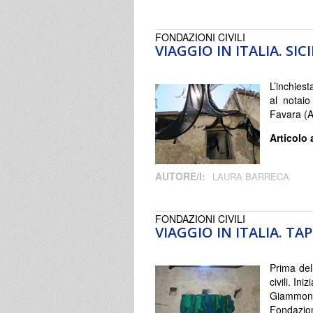
FONDAZIONI CIVILI
VIAGGIO IN ITALIA. SI
L’inchiest
al notaio
Favara (
Articolo 
AUTORE/I:
LAURA BARRECA
FONDAZIONI CIVILI
VIAGGIO IN ITALIA. T
Prima del
civili. In
Giammona,
Fondazio