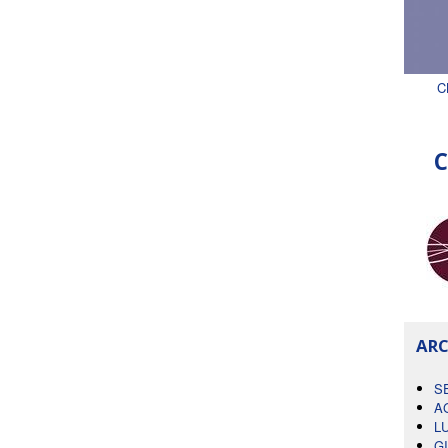
C
C
ARC
S
A
L
G