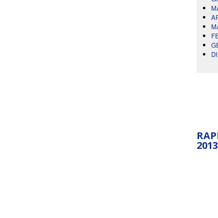
M
A
M
F
G
D
RAP
2013