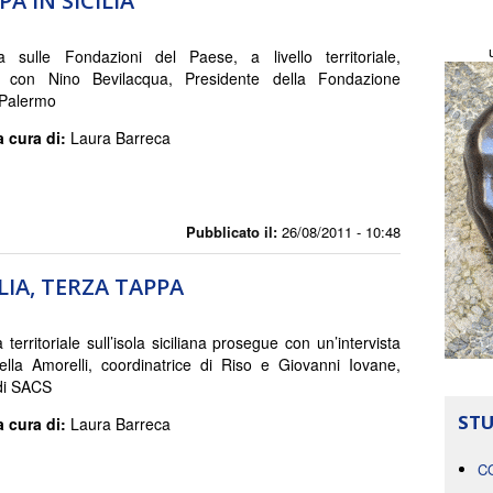
PA IN SICILIA
ta sulle Fondazioni del Paese, a livello territoriale,
 con Nino Bevilacqua, Presidente della Fondazione
Palermo
a cura di:
Laura Barreca
Pubblicato il:
26/08/2011 - 10:48
ILIA, TERZA TAPPA
a territoriale sull’isola siciliana prosegue con un’intervista
lla Amorelli, coordinatrice di Riso e Giovanni Iovane,
di SACS
STU
a cura di:
Laura Barreca
C