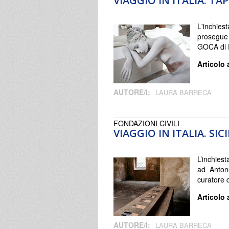
VIAGGIO IN ITALIA. TAP
L'inchies
prosegue
GOCA di 
Articolo 
AUTORE/I:
LAURA BARRECA
FONDAZIONI CIVILI
VIAGGIO IN ITALIA. SIC
L’inchiest
ad Antone
curatore 
Articolo 
AUTORE/I:
LAURA BARRECA