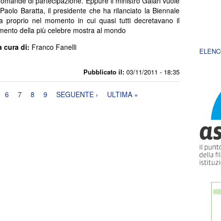
omande di partecipazione. Eppure il ministro Galan vuole
 Paolo Baratta, il presidente che ha rilanciato la Biennale
a proprio nel momento in cui quasi tutti decretavano il
ento della più celebre mostra al mondo
a cura di:
Franco Fanelli
ELENC
Pubblicato il:
03/11/2011 - 18:35
6
7
8
9
SEGUENTE ›
ULTIMA »