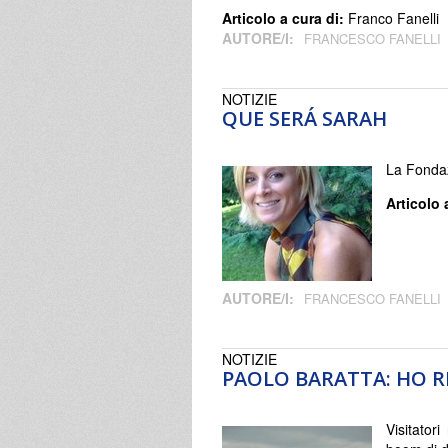
Articolo a cura di:
Franco Fanelli
AUTORE/I:
FRANCESCO FANELLI
NOTIZIE
QUE SERÁ SARAH
La Fondaz
Articolo 
AUTORE/I:
FRANCESCO FANELLI
NOTIZIE
PAOLO BARATTA: HO RI
Visitator