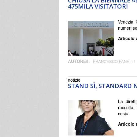
CHIUSA LA BIENNALE «D
475MILA VISITATORI
Venezia. 
numeri se
Articolo 
AUTORE/I:
FRANCESCO FANELLI
notizie
STAND SÌ, STANDARD NO
La diret
raccolta,
così»
Articolo 