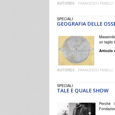
AUTORE/I:
FRANCESCO FANELLI
SPECIALI
GEOGRAFIA DELLE OSS
Massimili
un taglio 
Articolo 
AUTORE/I:
FRANCESCO FANELLI
SPECIALI
TALE E QUALE SHOW
Perché 
Fondazion