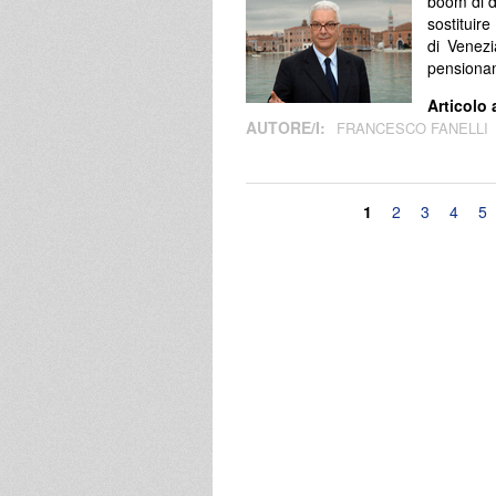
boom di d
sostituire
di Venezi
pensionam
Articolo 
AUTORE/I:
FRANCESCO FANELLI
Pagine
1
2
3
4
5