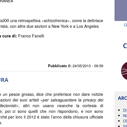
ORANEA
 MaXXI una retrospettiva «schizofrenica», come la definisce
C
onista, con altre due sezioni a New York e a Los Angeles
a cura di:
Franco Fanelli
C
Pubblicato il:
24/05/2013 - 09:59
URA
 un pesce grosso, dice che preferisce non dare notizie
ARC
azioni dei suoi artisti «
per salvaguardare la privacy dei
lezionisti
»; altri non usano neanche la cortesia di
D
re; poi ci sono quelli che non rispondono, e non sono
N
ché per loro il 2012 è stato l’anno della chiusura ufficiale
O
à.
S