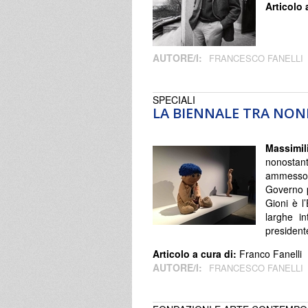
Articolo 
AUTORE/I:
FRANCESCO FANELLI
SPECIALI
LA BIENNALE TRA NON
Massimil
nonostant
ammesso e
Governo p
Gioni è l
larghe in
president
Articolo a cura di:
Franco Fanelli
AUTORE/I:
FRANCESCO FANELLI