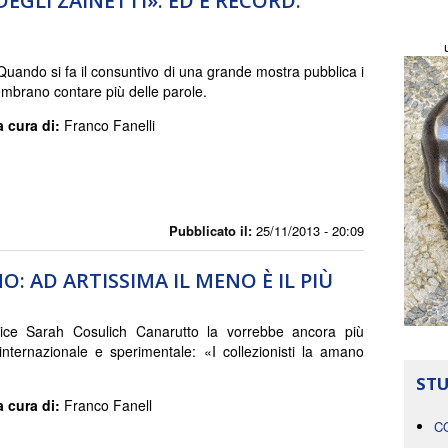
EGLI ZAINETTI». ED È RECORD:
Quando si fa il consuntivo di una grande mostra pubblica i
mbrano contare più delle parole.
a cura di:
Franco Fanelli
Pubblicato il:
25/11/2013 - 20:09
: AD ARTISSIMA IL MENO È IL PIÙ
trice Sarah Cosulich Canarutto la vorrebbe ancora più
 internazionale e sperimentale: «I collezionisti la amano
STU
a cura di:
Franco Fanell
C