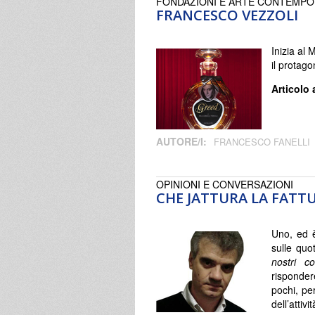
FONDAZIONI E ARTE CONTEMP
FRANCESCO VEZZOLI
Inizia al
il protag
Articolo 
AUTORE/I:
FRANCESCO FANELLI
OPINIONI E CONVERSAZIONI
CHE JATTURA LA FATT
Uno, ed è
sulle quot
nostri col
risponde
pochi, per
dell’attivit