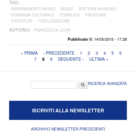
TAG:
ABBONAMENTO MUSEI
MUSEI
SISTEMA MUSEALE
DOMANDA CULTURALE
PUBBLICO
FRUIZIONE
VISITATORI
FIDELIZZAZIONE
AUTORE/I:
FRANCESCA LEON
Pubblicato il:
14/05/2015 - 17:28
Pagine
« PRIMA
‹ PRECEDENTE
1
2
3
4
5
6
7
8
9
SEGUENTE ›
ULTIMA »
Form di ricerca
Cerca
RICERCA AVANZATA
ISCRIVITI ALLA NEWSLETTER
ARCHIVIO NEWSLETTER PRECEDENTI