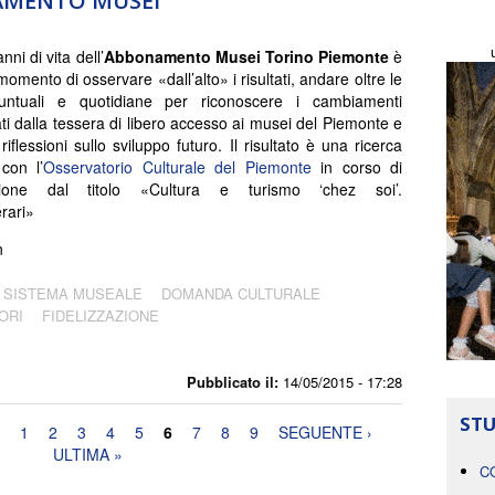
NAMENTO MUSEI
ni di vita dell’
Abbonamento Musei Torino Piemonte
è
momento di osservare «dall’alto» i risultati, andare oltre le
puntuali e quotidiane per riconoscere i cambiamenti
ti dalla tessera di libero accesso ai musei del Piemonte e
riflessioni sullo sviluppo futuro. Il risultato è una ricerca
con l’
Osservatorio Culturale del Piemonte
in corso di
zione dal titolo «Cultura e turismo ‘chez soi’.
rari»
n
SISTEMA MUSEALE
DOMANDA CULTURALE
ORI
FIDELIZZAZIONE
Pubblicato il:
14/05/2015 - 17:28
STU
1
2
3
4
5
6
7
8
9
SEGUENTE ›
ULTIMA »
C