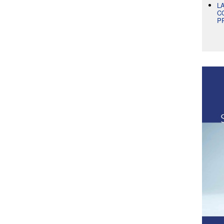
L
C
P