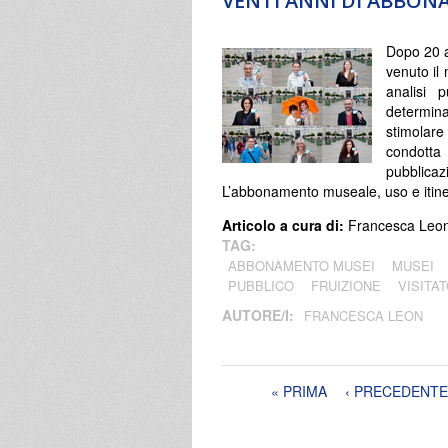
VENTI ANNI DI ABBO
Dopo 20 an
venuto il 
analisi 
determina
stimolare 
condotta 
pubblica
L’abbonamento museale, uso e itine
Articolo a cura di:
Francesca Leo
TAG:
ABBONAMENTO MUSEI
MUSEI
PUBBLICO
FRUIZIONE
VISITAT
AUTORE/I:
FRANCESCA LEON
Pagine
« PRIMA
‹ PRECEDENTE