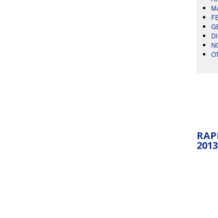
M
F
G
D
N
O
RAP
2013