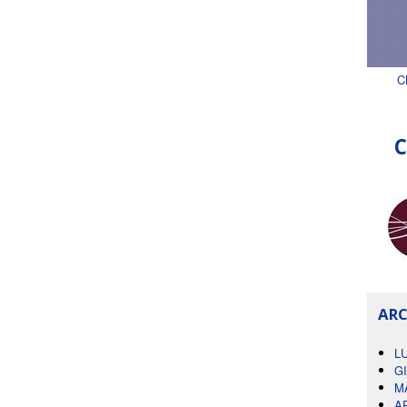
C
C
ARC
L
G
M
A