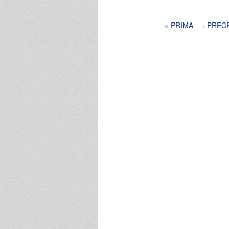
Pagine
« PRIMA
‹ PREC