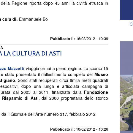
della Regione riporta dopo 45 anni la civiltà etrusca in
a cura di:
Emmanuele Bo
C
Pubblicato il:
16/03/2012 - 10:39
IA
 LA CULTURA DI ASTI
zzo Mazzetti
viaggia ormai a pieno regime. Lo scorso 15
è stato presentato il riallestimento completo del
Museo
stigiano
. Sono stati recuperati circa 6mila metri quadrati
 espositivi, dopo una lunga e articolata campagna di
 durata dal 2005 al 2011, finanziata dalla
Fondazione
 Risparmio di Asti
, dal 2000 proprietaria dello storico
a Il Giornale dell'Arte numero 317, febbraio 2012
Pubblicato il:
10/02/2012 - 10:26