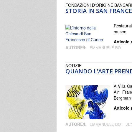
FONDAZIONI D'ORIGINE BANCAR
STORIA IN SAN FRANC
Restaurat
museo
Articolo 
AUTORE/I:
EMMANUELE BO
NOTIZIE
QUANDO L’ARTE PREND
A Villa G
Air Fran
Bergman
Articolo 
AUTORE/I:
EMMANUELE BO
JE