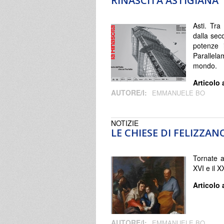
RINASCITA ASTIGIANA
Asti. Tra
dalla sec
potenze 
Parallel
mondo.
Articolo 
AUTORE/I:
EMMANUELE BO
NOTIZIE
LE CHIESE DI FELIZZA
Tornate a
XVI e il X
Articolo 
AUTORE/I:
EMMANUELE BO