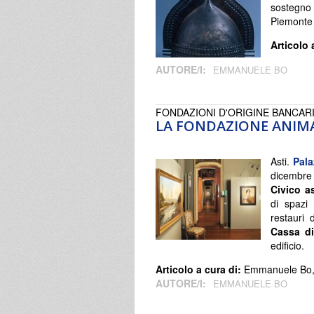
sostegno 
Piemonte
Articolo 
AUTORE/I:
EMMANUELE BO
FONDAZIONI D'ORIGINE BANCAR
LA FONDAZIONE ANIMA
Asti.
Pala
dicembre 
Civico a
di spazi
restauri
Cassa di
edificio.
Articolo a cura di:
Emmanuele Bo, d
AUTORE/I:
EMMANUELE BO