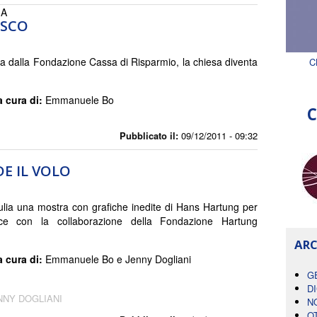
IA
ESCO
a dalla Fondazione Cassa di Risparmio, la chiesa diventa
C
a cura di:
Emmanuele Bo
C
Pubblicato il:
09/12/2011 - 09:32
E IL VOLO
iulia una mostra con grafiche inedite di Hans Hartung per
ce con la collaborazione della Fondazione Hartung
ARC
a cura di:
Emmanuele Bo e Jenny Dogliani
G
D
NNY DOGLIANI
N
O