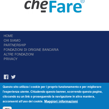
HOME
CHI SIAMO
PARTNERSHIP
FONDAZIONI DI ORIGINE BANCARIA
ALTRE FONDAZIONI
PRIVACY
Questo sito utilizza i cookie per i proprio funzionamento e per migliorare
Il Giornale delle Fondazioni - Periodico telematico
l'esperienza utente. Chiudendo questo banner, scorrendo questa pagina,
Reg. Tribunale n.7 del 22/07/2014 – ISSN 2421-2466
cliccando su un link o proseguendo la navigazione in altra maniera,
© Fondazione Venezia 2000 - Dorsoduro 3488/U - 30123 Venezia - Italia -
acconsenti all'uso dei cookie.
C.F. 94046390277
Maggiori informazioni