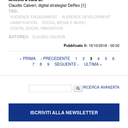
Claudio Calveri, digital strategist DeRev [1]
TAG:
AUDIENCE ENGAGAMENT
AUDIENCE DEVELOPMENT
GAMIFICATION
SOCIAL MEDIA E MUSEI
DIGITAL SOCIAL INNOVATION
AUTORE/I:
CLAUDIO CALVERI
Pubblicato il:
15/10/2018 - 00:02
Pagine
« PRIMA
‹ PRECEDENTE
1
2
3
4
5
6
7
8
9
SEGUENTE ›
ULTIMA »
Form di ricerca
Cerca
RICERCA AVANZATA
ISCRIVITI ALLA NEWSLETTER