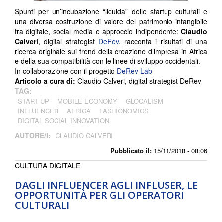
Spunti per un’incubazione “liquida” delle startup culturali e
una diversa costruzione di valore del patrimonio intangibile
tra digitale, social media e approccio indipendente:
Claudio
Calveri
, digital strategist
DeRev
, racconta i risultati di una
ricerca originale sui trend della creazione d’impresa in Africa
e della sua compatibilità con le linee di sviluppo occidentali.
In collaborazione con il progetto
DeRev Lab
Articolo a cura di:
Claudio Calveri, digital strategist DeRev
TAG:
START-UP
MOBILE ECONOMY
GLOCALISM
INFLUENCER
AFRICA
FASHIONOMICS
DIGITAL SOCIAL INNOVATION
AUTORE/I:
CLAUDIO CALVERI
Pubblicato il:
15/11/2018 - 08:06
CULTURA DIGITALE
DAGLI INFLUENCER AGLI INFLUSER, LE
OPPORTUNITÀ PER GLI OPERATORI
CULTURALI