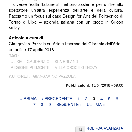
– diverse realtà italiane si mettono assieme per offrire allo
spettatore un’altra esperienza dell’arte e della cultura.
Facciamo un focus sul caso Design for Arts del Politecnico di
Torino e Ulixe – azienda italiana con un piede in Silicon
Valley.
Articolo a cura di:
Giangavino Pazzola su Arte e Imprese del Giornale dell'Arte,
ed online 17 aprile 2018
TAG:
ULIXE
GAUDENZIO
SILVERLAND
REGIONE PIEMONTE
VILLA CROCE GENOVA
AUTORE/I:
GIANGAVINO PAZZOLA
Pubblicato il:
15/04/2018 - 09:00
Pagine
« PRIMA
‹ PRECEDENTE
1
2
3
4
5
6
7
8
9
SEGUENTE ›
ULTIMA »
Form di ricerca
Cerca
RICERCA AVANZATA