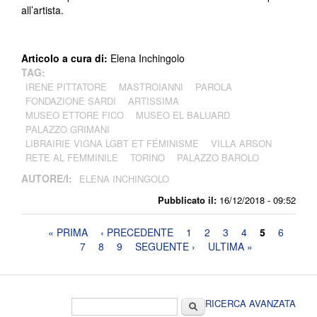
all’artista.
Articolo a cura di:
Elena Inchingolo
TAG:
IRENE PITTATORE
MASTROIANNI
PAROLA
FONDAZIONE SARDI
ARTISSIMA
MUSEO ETTORE FICO
MUSEO EL BALUARD
PALAZZO GRIMANI
LIBRAIRIE VIGNA LGBT ET FÉMINISME
VILLA ARSON
RETE AL FEMMINILE
TORINO
PALAZZO BAROLO
AUTORE/I:
ELENA INCHINGOLO
Pubblicato il:
16/12/2018 - 09:52
Pagine
« PRIMA
‹ PRECEDENTE
1
2
3
4
5
6
7
8
9
SEGUENTE ›
ULTIMA »
Form di ricerca
Cerca
RICERCA AVANZATA