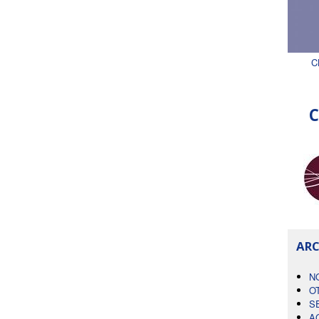
C
C
ARC
N
O
S
A