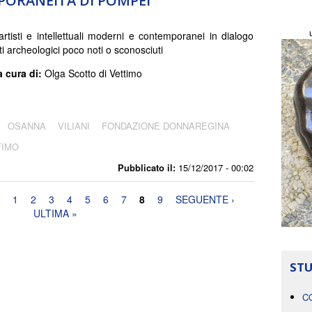
PORANEITÀ DI POMPEI
rtisti e intellettuali moderni e contemporanei in dialogo
i archeologici poco noti o sconosciuti
a cura di:
Olga Scotto di Vettimo
OSANNA
VILIANI
FONDAZIONE DONNAREGINA
TIMO
Pubblicato il:
15/12/2017 - 00:02
1
2
3
4
5
6
7
8
9
SEGUENTE ›
ULTIMA »
STU
C