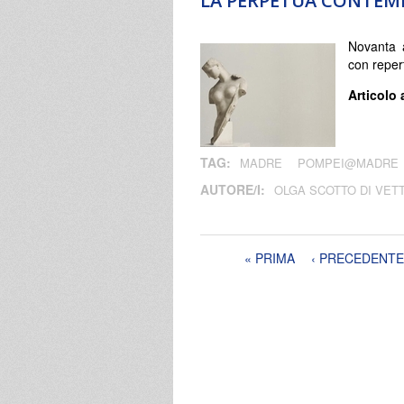
LA PERPETUA CONTEM
Novanta a
con repert
Articolo 
TAG:
MADRE
POMPEI@MADRE
AUTORE/I:
OLGA SCOTTO DI VET
Pagine
« PRIMA
‹ PRECEDENTE