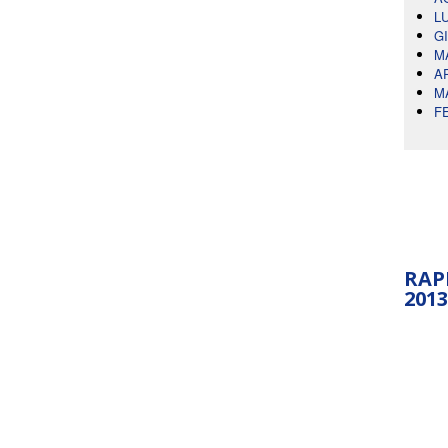
L
G
M
A
M
F
RAP
2013