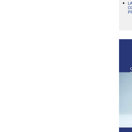
L
C
P