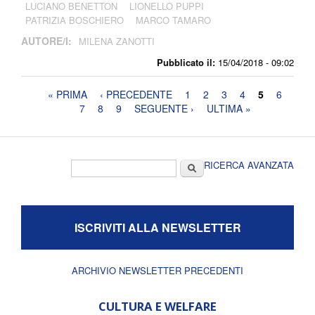
LUCIANO BENETTON
LIONELLO PUPPI
PATRIZIA BOSCHIERO
MARCO TAMARO
AUTORE/I:
MILENA ZANOTTI
Pubblicato il:
15/04/2018 - 09:02
Pagine
« PRIMA
‹ PRECEDENTE
1
2
3
4
5
6
7
8
9
SEGUENTE ›
ULTIMA »
Form di ricerca
Cerca
RICERCA AVANZATA
ISCRIVITI ALLA NEWSLETTER
ARCHIVIO NEWSLETTER PRECEDENTI
CULTURA E WELFARE