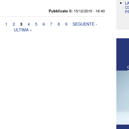
L
C
Pubblicato il:
15/12/2015 - 16:40
P
1
2
3
4
5
6
7
8
9
SEGUENTE ›
ULTIMA »