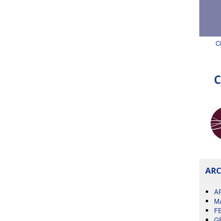
C
C
ARC
A
M
F
G