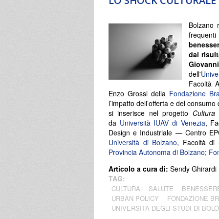
LO SHOCK CULTURALE
Bolzano 
frequenti 
benesser
dai risul
Giovanni 
dell'
Unive
Facoltà A
Enzo Grossi della
Fondazione Br
l’impatto dell’offerta e del consumo 
si inserisce nel progetto
Cultura 
da
Università IUAV di Venezia
, Fa
Design e Industriale — Centro EP
Università di Bolzano
, Facoltà di
Provincia Autonoma di Bolzano
;
Fo
Articolo a cura di:
Sendy Ghirardi
TAG:
CULTURA
SALUTE
BENESSER
URBAN POLICY
FONDAZIONE B
UNIVERSITÀ DEGLI STUDI DI BOL