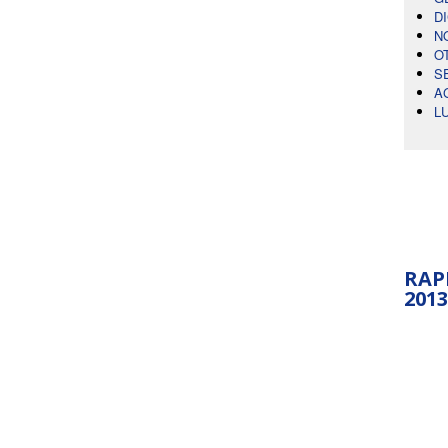
D
N
O
S
A
L
RAP
2013