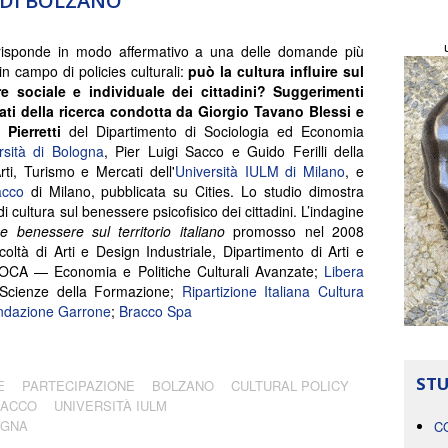
 DI BOLZANO
risponde in modo affermativo a una delle domande più
in campo di policies culturali:
può la cultura influire sul
e sociale e individuale dei cittadini?
Suggerimenti
tati della ricerca condotta da Giorgio Tavano Blessi e
Pierretti
del Dipartimento di Sociologia ed Economia
rsità di Bologna
, Pier Luigi Sacco e Guido Ferilli della
rti, Turismo e Mercati dell'
Università IULM di Milano
, e
acco
di Milano, pubblicata su Cities. Lo studio dimostra
di cultura sul benessere psicofisico dei cittadini. L’indagine
e benessere sul territorio italiano
promosso nel 2008
coltà di Arti e Design Industriale, Dipartimento di Arti e
OCA — Economia e Politiche Culturali Avanzate;
Libera
 Scienze della Formazione;
Ripartizione Italiana Cultura
ndazione Garrone
;
Bracco Spa
STU
E
PARTECIPAZIONE
BOLZANO
CULTURAL POLICY
RACCO
UNIVERSITÀ IULM
OGNA
C