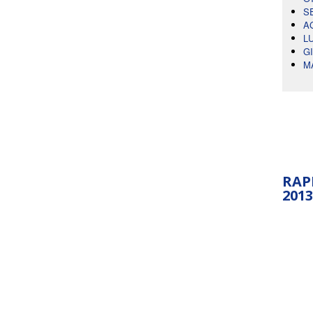
S
A
L
G
M
RAP
2013