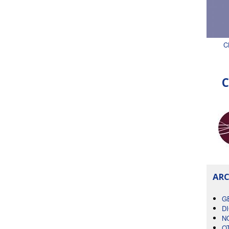
C
C
ARC
G
D
N
O