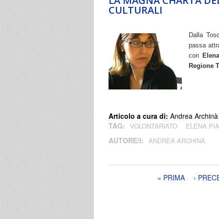
LA MAGNA CHARTA DEL
CULTURALI
Dalla Tosc
passa attr
con 
Elen
Regione 
Articolo a cura di:
Andrea Archinà
TAG:
VOLONTARIATO
ELENA PI
AUTORE/I:
ANDREA ARCHINÀ
Pagine
« PRIMA
‹ PREC