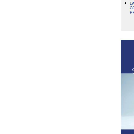
L
C
P