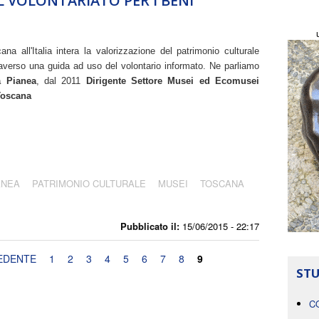
 VOLONTARIATO PER I BENI
ana all'Italia intera la valorizzazione del patrimonio culturale 
averso una guida ad uso del volontario informato. Ne parliamo 
a Pianea
, dal 2011
 Dirigente Settore Musei ed Ecomusei 
Toscana
ANEA
PATRIMONIO CULTURALE
MUSEI
TOSCANA
Pubblicato il:
15/06/2015 - 22:17
EDENTE
1
2
3
4
5
6
7
8
9
STU
C