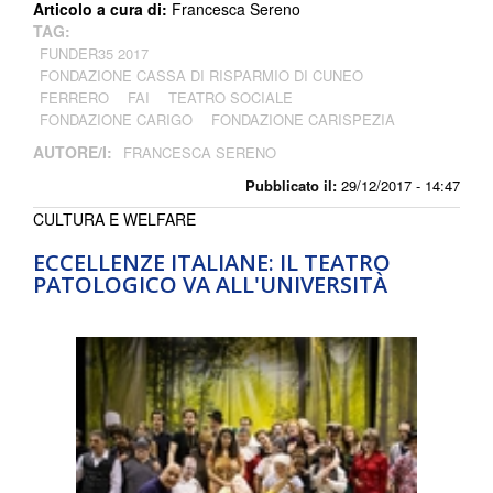
Articolo a cura di:
Francesca Sereno
TAG:
FUNDER35 2017
FONDAZIONE CASSA DI RISPARMIO DI CUNEO
FERRERO
FAI
TEATRO SOCIALE
FONDAZIONE CARIGO
FONDAZIONE CARISPEZIA
AUTORE/I:
FRANCESCA SERENO
Pubblicato il:
29/12/2017 - 14:47
CULTURA E WELFARE
ECCELLENZE ITALIANE: IL TEATRO
PATOLOGICO VA ALL'UNIVERSITÀ