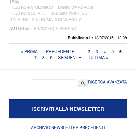
TAG:
TEATRO PATOLOGICO
DARIO D'AMBROSI
TEATRO SOCIALE
DISAGIO PSICHICO
UNIVERSITÀ DI ROMA TOR VERGATA
AUTORE/I:
FRANCESCA SERENO
Pubblicato il:
12/07/2016 - 12:38
Pagine
« PRIMA
‹ PRECEDENTE
1
2
3
4
5
6
7
8
9
SEGUENTE ›
ULTIMA »
Form di ricerca
Cerca
RICERCA AVANZATA
ISCRIVITI ALLA NEWSLETTER
ARCHIVIO NEWSLETTER PRECEDENTI