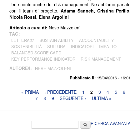
tiene conto anche del risk management. Ne abbiamo parlato
con il team di progetto,
Adama Sanneh, Cristina Perillo,
Nicola Rossi, Elena Argolini
Articolo a cura di:
Neve Mazzoleni
TAG:
LETTERA27
SUSTAIN-ABILITY
ACCOUNTABILITY
SOSTENIBILITÀ
SULTURA
INDICATORI
IMPATTO
BALANCED SCORE CARD
KEY PERFORMANCE INDICATOR
RISK MANAGEMENT
AUTORE/I:
NEVE MAZZOLENI
Pubblicato il:
15/04/2016 - 16:01
Pagine
« PRIMA
‹ PRECEDENTE
1
2
3
4
5
6
7
8
9
SEGUENTE ›
ULTIMA »
Form di ricerca
Cerca
RICERCA AVANZATA