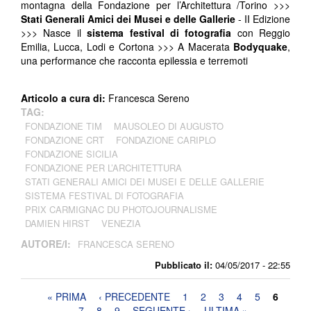
montagna della Fondazione per l’Architettura /Torino >>>
Stati Generali Amici dei Musei e delle Gallerie
- II Edizione
>>> Nasce il
sistema festival di fotografia
con Reggio
Emilia, Lucca, Lodi e Cortona >>> A Macerata
Bodyquake
,
una performance che racconta epilessia e terremoti
Articolo a cura di:
Francesca Sereno
TAG:
FONDAZIONE TIM
MAUSOLEO DI AUGUSTO
FONDAZIONE CRT
FONDAZIONE CARIPLO
FONDAZIONE SICILIA
FONDAZIONE PER L’ARCHITETTURA
STATI GENERALI AMICI DEI MUSEI E DELLE GALLERIE
SISTEMA FESTIVAL DI FOTOGRAFIA
PRIX CARMIGNAC DU PHOTOJOURNALISME
DAMIEN HIRST
VENEZIA
AUTORE/I:
FRANCESCA SERENO
Pubblicato il:
04/05/2017 - 22:55
Pagine
« PRIMA
‹ PRECEDENTE
1
2
3
4
5
6
7
8
9
SEGUENTE ›
ULTIMA »