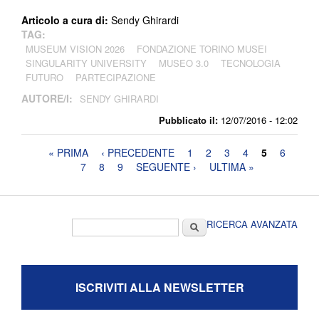
Articolo a cura di:
Sendy Ghirardi
TAG:
MUSEUM VISION 2026
FONDAZIONE TORINO MUSEI
SINGULARITY UNIVERSITY
MUSEO 3.0
TECNOLOGIA
FUTURO
PARTECIPAZIONE
AUTORE/I:
SENDY GHIRARDI
Pubblicato il:
12/07/2016 - 12:02
Pagine
« PRIMA
‹ PRECEDENTE
1
2
3
4
5
6
7
8
9
SEGUENTE ›
ULTIMA »
Form di ricerca
Cerca
RICERCA AVANZATA
ISCRIVITI ALLA NEWSLETTER