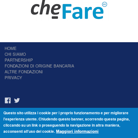
HOME
CHI SIAMO
PARTNERSHIP
FONDAZIONI DI ORIGINE BANCARIA
ALTRE FONDAZIONI
PRIVACY
Questo sito utilizza i cookie per i proprio funzionamento e per migliorare
Il Giornale delle Fondazioni - Periodico telematico
l'esperienza utente. Chiudendo questo banner, scorrendo questa pagina,
Reg. Tribunale n.7 del 22/07/2014 – ISSN 2421-2466
cliccando su un link o proseguendo la navigazione in altra maniera,
© Fondazione Venezia 2000 - Dorsoduro 3488/U - 30123 Venezia - Italia -
acconsenti all'uso dei cookie.
C.F. 94046390277
Maggiori informazioni