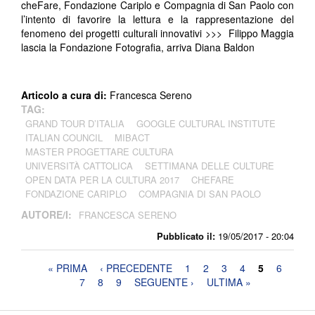
cheFare, Fondazione Cariplo e Compagnia di San Paolo con
l’intento di favorire la lettura e la rappresentazione del
fenomeno dei progetti culturali innovativi
>>>
Filippo Maggia
lascia la Fondazione Fotografia, arriva Diana Baldon
Articolo a cura di:
Francesca Sereno
TAG:
GRAND TOUR D’ITALIA
GOOGLE CULTURAL INSTITUTE
ITALIAN COUNCIL
MIBACT
MASTER PROGETTARE CULTURA
UNIVERSITÀ CATTOLICA
SETTIMANA DELLE CULTURE
OPEN DATA PER LA CULTURA 2017
CHEFARE
FONDAZIONE CARIPLO
COMPAGNIA DI SAN PAOLO
AUTORE/I:
FRANCESCA SERENO
Pubblicato il:
19/05/2017 - 20:04
Pagine
« PRIMA
‹ PRECEDENTE
1
2
3
4
5
6
7
8
9
SEGUENTE ›
ULTIMA »