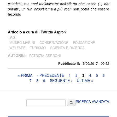
cittadini
”, ma “
nel moltiplicarsi dell’offerta che nasce (..) dai
privati”, un “un ecosistema a più voci
” non potrà che essere
fecondo
Articolo a cura di:
Patrizia Asproni
TAG:
MUSEO MARINI
CONSERVAZIONE
EDUCAZIONE
WELFARE
TURISMO
SCIENZA E RICERCA
AUTORE/I:
PATRIZIA ASPRONI
Pubblicato il:
15/09/2017 - 09:52
Pagine
« PRIMA
‹ PRECEDENTE
1
2
3
4
5
6
7
8
9
SEGUENTE ›
ULTIMA »
Form di ricerca
Cerca
RICERCA AVANZATA