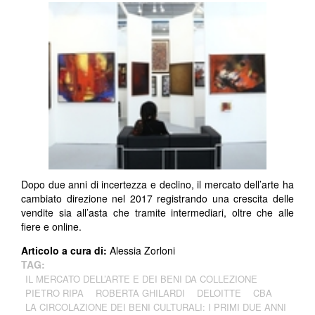
Dopo due anni di incertezza e declino, il mercato dell’arte ha
cambiato direzione nel 2017 registrando una crescita delle
vendite sia all’asta che tramite intermediari, oltre che alle
fiere e online.
Articolo a cura di:
Alessia Zorloni
TAG:
IL MERCATO DELL’ARTE E DEI BENI DA COLLEZIONE
PIETRO RIPA
ROBERTA GHILARDI
DELOITTE
CBA
LA CIRCOLAZIONE DEI BENI CULTURALI: I PRIMI DUE ANNI