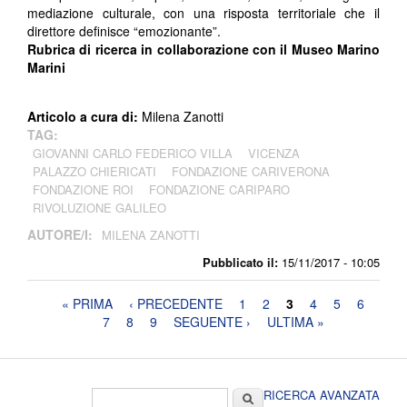
mediazione culturale, con una risposta territoriale che il
direttore definisce “emozionante”.
Rubrica di ricerca in collaborazione con il Museo Marino
Marini
Articolo a cura di:
Milena Zanotti
TAG:
GIOVANNI CARLO FEDERICO VILLA
VICENZA
PALAZZO CHIERICATI
FONDAZIONE CARIVERONA
FONDAZIONE ROI
FONDAZIONE CARIPARO
RIVOLUZIONE GALILEO
AUTORE/I:
MILENA ZANOTTI
Pubblicato il:
15/11/2017 - 10:05
Pagine
« PRIMA
‹ PRECEDENTE
1
2
3
4
5
6
7
8
9
SEGUENTE ›
ULTIMA »
Form di ricerca
Cerca
RICERCA AVANZATA