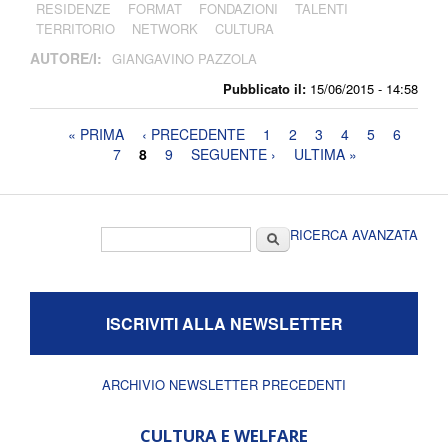
RESIDENZE
FORMAT
FONDAZIONI
TALENTI
TERRITORIO
NETWORK
CULTURA
AUTORE/I:
GIANGAVINO PAZZOLA
Pubblicato il:
15/06/2015 - 14:58
Pagine
« PRIMA
‹ PRECEDENTE
1
2
3
4
5
6
7
8
9
SEGUENTE ›
ULTIMA »
Form di ricerca
Cerca
RICERCA AVANZATA
ISCRIVITI ALLA NEWSLETTER
ARCHIVIO NEWSLETTER PRECEDENTI
CULTURA E WELFARE